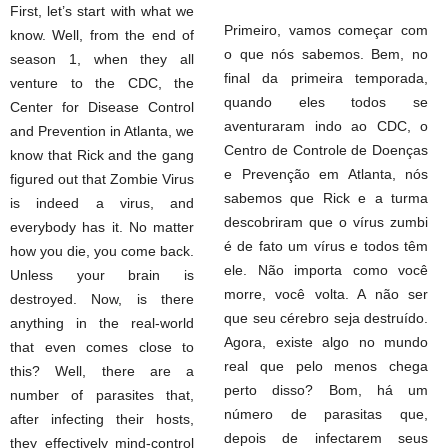
First, let’s start with what we
Primeiro, vamos começar com
know. Well, from the end of
o que nós sabemos. Bem, no
season 1, when they all
final da primeira temporada,
venture to the CDC, the
quando eles todos se
Center for Disease Control
aventuraram indo ao CDC, o
and Prevention in Atlanta, we
Centro de Controle de Doenças
know that Rick and the gang
e Prevenção em Atlanta, nós
figured out that Zombie Virus
sabemos que Rick e a turma
is indeed a virus, and
descobriram que o vírus zumbi
everybody has it. No matter
é de fato um vírus e todos têm
how you die, you come back.
ele. Não importa como você
Unless your brain is
morre, você volta. A não ser
destroyed. Now, is there
que seu cérebro seja destruído.
anything in the real-world
Agora, existe algo no mundo
that even comes close to
real que pelo menos chega
this? Well, there are a
perto disso? Bom, há um
number of parasites that,
número de parasitas que,
after infecting their hosts,
depois de infectarem seus
they effectively mind-control