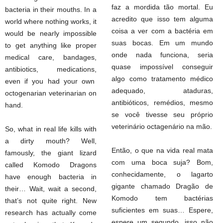
faz a mordida tão mortal. Eu
bacteria in their mouths. In a
acredito que isso tem alguma
world where nothing works, it
coisa a ver com a bactéria em
would be nearly impossible
suas bocas. Em um mundo
to get anything like proper
onde nada funciona, seria
medical care, bandages,
quase impossível conseguir
antibiotics, medications,
algo como tratamento médico
even if you had your own
adequado, ataduras,
octogenarian veterinarian on
antibióticos, remédios, mesmo
hand.
se você tivesse seu próprio
veterinário octagenário na mão.
So, what in real life kills with
a dirty mouth? Well,
Então, o que na vida real mata
famously, the giant lizard
com uma boca suja? Bom,
called Komodo Dragons
conhecidamente, o lagarto
have enough bacteria in
gigante chamado Dragão de
their… Wait, wait a second,
Komodo tem bactérias
that’s not quite right. New
suficientes em suas… Espere,
research has actually come
espere um segundo, isso não