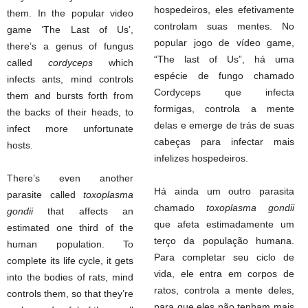
hospedeiros, eles efetivamente
them. In the popular video
controlam suas mentes. No
game ‘The Last of Us’,
popular jogo de vídeo game,
there’s a genus of fungus
“The last of Us”, há uma
called
cordyceps
which
espécie de fungo chamado
infects ants, mind controls
Cordyceps que infecta
them and bursts forth from
formigas, controla a mente
the backs of their heads, to
delas e emerge de trás de suas
infect more unfortunate
cabeças para infectar mais
hosts.
infelizes hospedeiros.
There’s even another
Há ainda um outro parasita
parasite called
toxoplasma
chamado
toxoplasma gondii
gondii
that affects an
que afeta estimadamente um
estimated one third of the
terço da população humana.
human population. To
Para completar seu ciclo de
complete its life cycle, it gets
vida, ele entra em corpos de
into the bodies of rats, mind
ratos, controla a mente deles,
controls them, so that they’re
para que eles não tenham mais