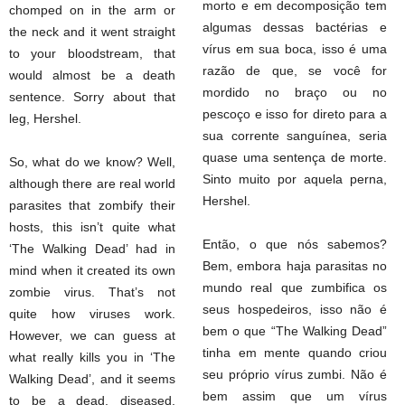
morto e em decomposição tem
chomped on in the arm or
algumas dessas bactérias e
the neck and it went straight
vírus em sua boca, isso é uma
to your bloodstream, that
razão de que, se você for
would almost be a death
mordido no braço ou no
sentence. Sorry about that
pescoço e isso for direto para a
leg, Hershel.
sua corrente sanguínea, seria
quase uma sentença de morte.
So, what do we know? Well,
Sinto muito por aquela perna,
although there are real world
Hershel.
parasites that zombify their
hosts, this isn’t quite what
Então, o que nós sabemos?
‘The Walking Dead’ had in
Bem, embora haja parasitas no
mind when it created its own
mundo real que zumbifica os
zombie virus. That’s not
seus hospedeiros, isso não é
quite how viruses work.
bem o que “The Walking Dead”
However, we can guess at
tinha em mente quando criou
what really kills you in ‘The
seu próprio vírus zumbi. Não é
Walking Dead’, and it seems
bem assim que um vírus
to be a dead, diseased,