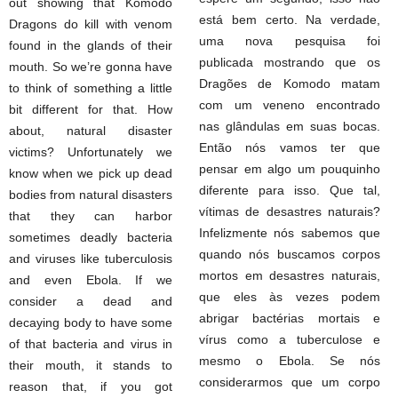
out showing that Komodo
está bem certo. Na verdade,
Dragons do kill with venom
uma nova pesquisa foi
found in the glands of their
publicada mostrando que os
mouth. So we’re gonna have
Dragões de Komodo matam
to think of something a little
com um veneno encontrado
bit different for that. How
nas glândulas em suas bocas.
about, natural disaster
Então nós vamos ter que
victims? Unfortunately we
pensar em algo um pouquinho
know when we pick up dead
diferente para isso. Que tal,
bodies from natural disasters
vítimas de desastres naturais?
that they can harbor
Infelizmente nós sabemos que
sometimes deadly bacteria
quando nós buscamos corpos
and viruses like tuberculosis
mortos em desastres naturais,
and even Ebola. If we
que eles às vezes podem
consider a dead and
abrigar bactérias mortais e
decaying body to have some
vírus como a tuberculose e
of that bacteria and virus in
mesmo o Ebola. Se nós
their mouth, it stands to
considerarmos que um corpo
reason that, if you got