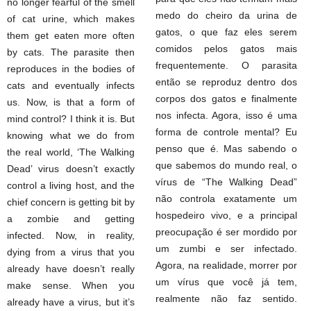
no longer fearful of the smell
medo do cheiro da urina de
of cat urine, which makes
gatos, o que faz eles serem
them get eaten more often
comidos pelos gatos mais
by cats. The parasite then
frequentemente. O parasita
reproduces in the bodies of
então se reproduz dentro dos
cats and eventually infects
corpos dos gatos e finalmente
us. Now, is that a form of
nos infecta. Agora, isso é uma
mind control? I think it is. But
forma de controle mental? Eu
knowing what we do from
penso que é. Mas sabendo o
the real world, ‘The Walking
que sabemos do mundo real, o
Dead’ virus doesn’t exactly
vírus de “The Walking Dead”
control a living host, and the
não controla exatamente um
chief concern is getting bit by
hospedeiro vivo, e a principal
a zombie and getting
preocupação é ser mordido por
infected. Now, in reality,
um zumbi e ser infectado.
dying from a virus that you
Agora, na realidade, morrer por
already have doesn’t really
um vírus que você já tem,
make sense. When you
realmente não faz sentido.
already have a virus, but it’s