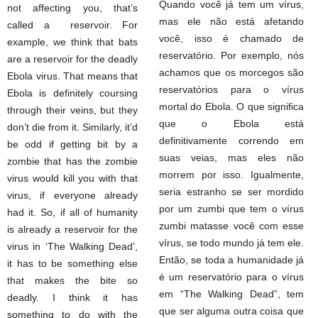
Quando você já tem um vírus,
not affecting you, that’s
mas ele não está afetando
called a reservoir. For
você, isso é chamado de
example, we think that bats
reservatório. Por exemplo, nós
are a reservoir for the deadly
achamos que os morcegos são
Ebola virus. That means that
reservatórios para o vírus
Ebola is definitely coursing
mortal do Ebola. O que significa
through their veins, but they
que o Ebola está
don’t die from it. Similarly, it’d
definitivamente correndo em
be odd if getting bit by a
suas veias, mas eles não
zombie that has the zombie
morrem por isso. Igualmente,
virus would kill you with that
seria estranho se ser mordido
virus, if everyone already
por um zumbi que tem o vírus
had it. So, if all of humanity
zumbi matasse você com esse
is already a reservoir for the
vírus, se todo mundo já tem ele.
virus in ‘The Walking Dead’,
Então, se toda a humanidade já
it has to be something else
é um reservatório para o vírus
that makes the bite so
em “The Walking Dead”, tem
deadly. I think it has
que ser alguma outra coisa que
something to do with the