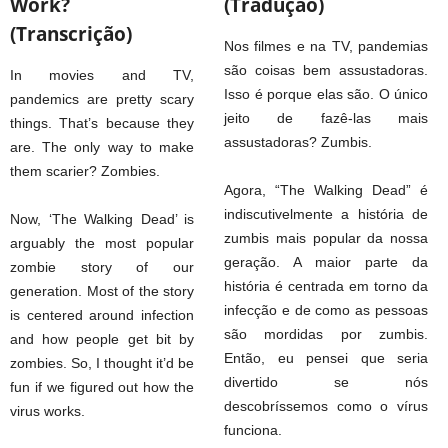
Work?
(Tradução)
(Transcrição)
Nos filmes e na TV, pandemias
são coisas bem assustadoras.
In movies and TV,
Isso é porque elas são. O único
pandemics are pretty scary
jeito de fazê-las mais
things. That’s because they
assustadoras? Zumbis.
are. The only way to make
them scarier? Zombies.
Agora, “The Walking Dead” é
indiscutivelmente a história de
Now, ‘The Walking Dead’ is
zumbis mais popular da nossa
arguably the most popular
geração. A maior parte da
zombie story of our
história é centrada em torno da
generation. Most of the story
infecção e de como as pessoas
is centered around infection
são mordidas por zumbis.
and how people get bit by
Então, eu pensei que seria
zombies. So, I thought it’d be
divertido se nós
fun if we figured out how the
descobríssemos como o vírus
virus works.
funciona.