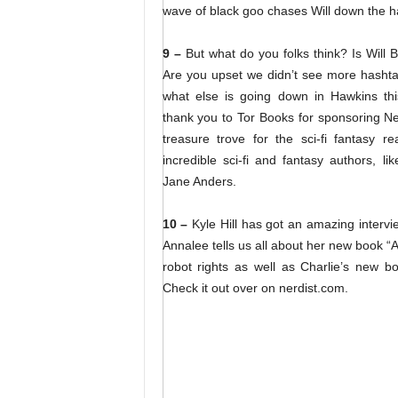
wave of black goo chases Will down the h
9 –
But what do you folks think? Is Will B
Are you upset we didn’t see more hashta
what else is going down in Hawkins thi
thank you to Tor Books for sponsoring Ne
treasure trove for the sci-fi fantasy
incredible sci-fi and fantasy authors, l
Jane Anders.
10 –
Kyle Hill has got an amazing interv
Annalee tells us all about her new book 
robot rights as well as Charlie’s new bo
Check it out over on nerdist.com.