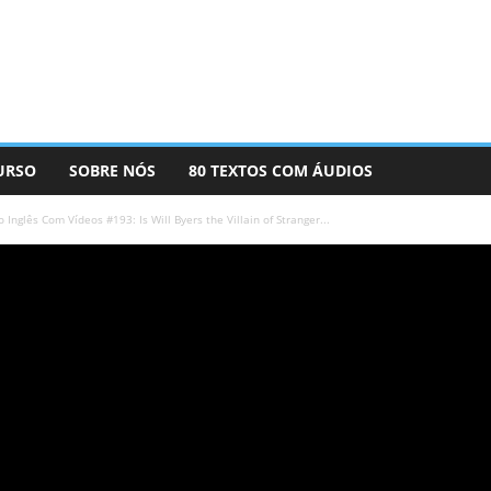
URSO
SOBRE NÓS
80 TEXTOS COM ÁUDIOS
Inglês Com Vídeos #193: Is Will Byers the Villain of Stranger...