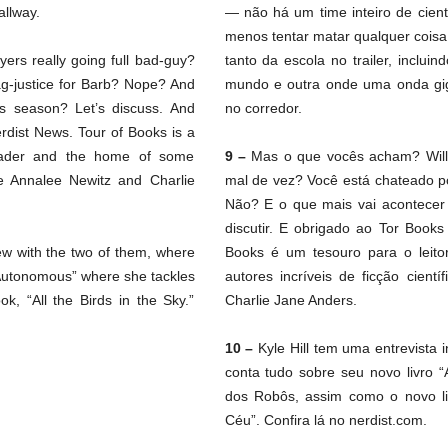
allway.
— não há um time inteiro de cient
menos tentar matar qualquer coisa 
yers really going full bad-guy?
tanto da escola no trailer, inclu
g-justice for Barb? Nope? And
mundo e outra onde uma onda gig
s season? Let’s discuss. And
no corredor.
rdist News. Tour of Books is a
 reader and the home of some
9 –
Mas o que vocês acham? Will 
ike Annalee Newitz and Charlie
mal de vez? Você está chateado p
Não? E o que mais vai acontece
discutir. E obrigado ao Tor Books
iew with the two of them, where
Books é um tesouro para o leitor 
“Autonomous” where she tackles
autores incríveis de ficção cient
ok, “All the Birds in the Sky.”
Charlie Jane Anders.
10 –
Kyle Hill tem uma entrevista 
conta tudo sobre seu novo livro “
dos Robôs, assim como o novo li
Céu”. Confira lá no nerdist.com.