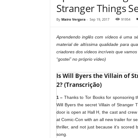
Stranger Things S
By
Mairo Vergara
-
Sep 19, 2017
91954
Aprendendo inglês com vídeos é uma sé
material de altíssima qualidade para qu
criadores dos vídeos incríveis que vamos
“gostei” no próprio vídeo)
Is Will Byers the Villain of 
2? (Transcrição)
1 –
Thanks to Tor Books for sponsoring th
Will Byers the secret Villain of Stranger
door is open at Hall H, the cast and cre
at Comic-Con with an all new trailer for s
thriller, and not just because it’s scored
song.