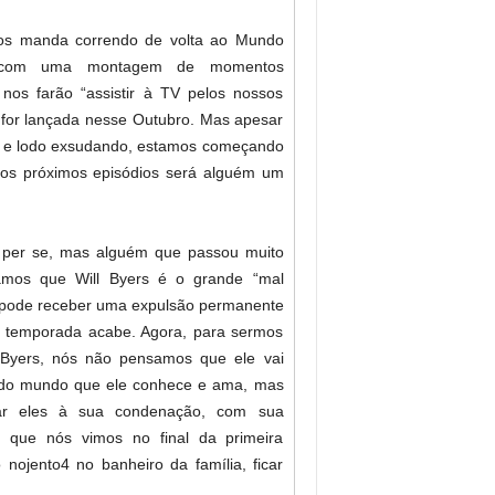
nos manda correndo de volta ao Mundo
is, com uma montagem de momentos
 nos farão “assistir à TV pelos nossos
for lançada nesse Outubro. Mas apesar
as e lodo exsudando, estamos começando
dos próximos episódios será alguém um
 per se, mas alguém que passou muito
amos que Will Byers é o grande “mal
e pode receber uma expulsão permanente
a temporada acabe. Agora, para sermos
o Byers, nós não pensamos que ele vai
 todo mundo que ele conhece e ama, mas
star eles à sua condenação, com sua
 que nós vimos no final da primeira
 nojento
4
no banheiro da família, ficar