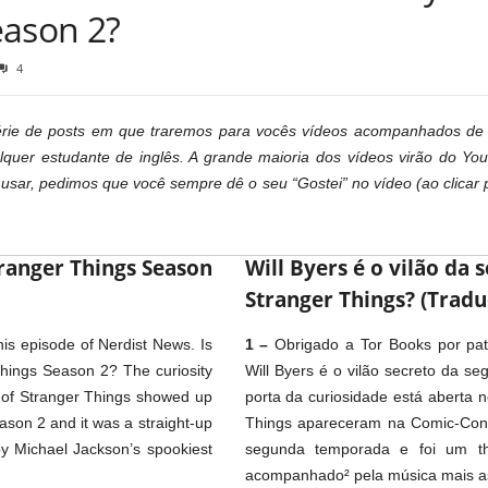
eason 2?
4
rie de posts em que traremos para vocês vídeos acompanhados de t
alquer estudante de inglês. A grande maioria dos vídeos virão do Yo
 usar, pedimos que você sempre dê o seu “Gostei” no vídeo (ao clicar 
Stranger Things Season
Will Byers é o vilão da
Stranger Things? (Trad
is episode of Nerdist News. Is
1 –
Obrigado a Tor Books por pat
 Things Season 2? The curiosity
Will Byers é o vilão secreto da s
w of Stranger Things showed up
porta da curiosidade está aberta 
eason 2 and it was a straight-up
Things apareceram na Comic-Con 
 by Michael Jackson’s spookiest
segunda temporada e foi um th
acompanhado² pela música mais as