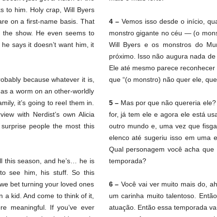
ks to him. Holy crap, Will Byers
re on a first-name basis. That
4 –
Vemos isso desde o início, q
n the show. He even seems to
monstro gigante no céu — (o mons
 he says it doesn’t want him, it
Will Byers e os monstros do Mun
próximo. Isso não augura nada de 
Ele até mesmo parece reconhecer is
robably because whatever it is,
que “(o monstro) não quer ele, qu
m as a worm on an other-worldly
ily, it’s going to reel them in.
5 –
Mas por que não quereria ele?
view with Nerdist’s own Alicia
for, já tem ele e agora ele está
 surprise people the most this
outro mundo e, uma vez que fisgar
elenco até sugeriu isso em uma en
Qual personagem você acha que v
ll this season, and he’s… he is
temporada?
 to see him, his stuff. So this
 we bet turning your loved ones
6 –
Você vai ver muito mais do, ah
a kid. And come to think of it,
um carinha muito talentoso. Então
re meaningful. If you’ve ever
atuação. Então essa temporada vai 