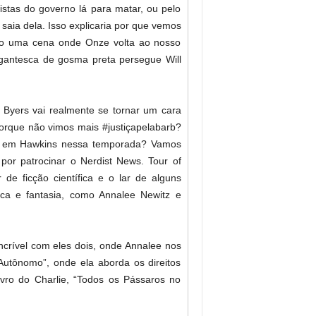
istas do governo lá para matar, ou pelo
saia dela. Isso explicaria por que vemos
indo uma cena onde Onze volta ao nosso
antesca de gosma preta persegue Will
Byers vai realmente se tornar um cara
orque não vimos mais #justiçapelabarb?
r em Hawkins nessa temporada? Vamos
 por patrocinar o Nerdist News. Tour of
de ficção científica e o lar de alguns
ífica e fantasia, como Annalee Newitz e
incrível com eles dois, onde Annalee nos
Autônomo”, onde ela aborda os direitos
vro do Charlie, “Todos os Pássaros no