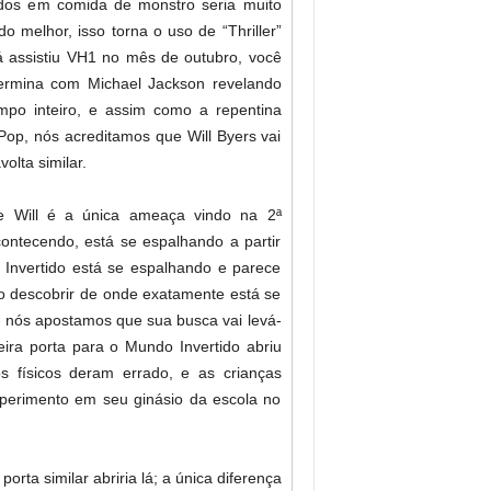
idos em comida de monstro seria muito
do melhor, isso torna o uso de “Thriller”
 já assistiu VH1 no mês de outubro, você
termina com Michael Jackson revelando
mpo inteiro, e assim como a repentina
 Pop, nós acreditamos que Will Byers vai
olta similar.
que Will é a única ameaça vindo na 2ª
ontecendo, está se espalhando a partir
 Invertido está se espalhando e parece
o descobrir de onde exatamente está se
er, nós apostamos que sua busca vai levá-
meira porta para o Mundo Invertido abriu
 físicos deram errado, e as crianças
perimento em seu ginásio da escola no
orta similar abriria lá; a única diferença