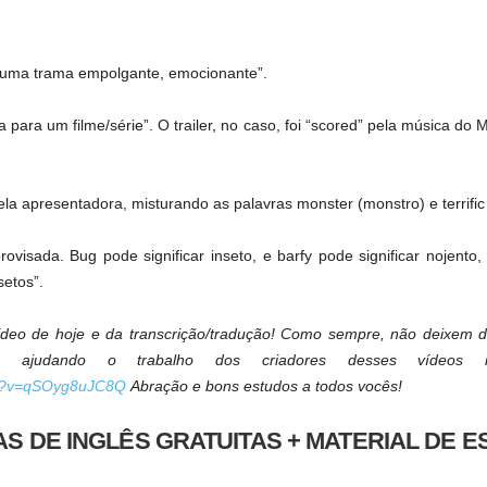
m uma trama empolgante, emocionante”.
 para um filme/série”. O trailer, no caso, foi “scored” pela música do 
a apresentadora, misturando as palavras monster (monstro) e terrific (
visada. Bug pode significar inseto, e barfy pode significar nojento
setos”.
eo de hoje e da transcrição/tradução! Como sempre, não deixem de
ão ajudando o trabalho dos criadores desses vídeos 
ch?v=qSOyg8uJC8Q
Abração e bons estudos a todos vocês!
AS DE INGLÊS GRATUITAS + MATERIAL DE 