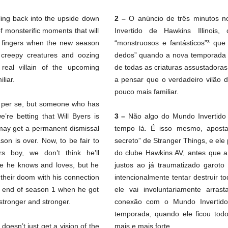
ling back into the upside down
2 –
O anúncio de três minutos 
f monsterific moments that will
Invertido de Hawkins Illino
r fingers when the new season
“monstruosos e fantásticos”³ que
e creepy creatures and oozing
dedos” quando a nova temporada 
 real villain of the upcoming
de todas as criaturas assustador
liar.
a pensar que o verdadeiro vilão 
pouco mais familiar.
 per se, but someone who has
e’re betting that Will Byers is
3 –
Não algo do Mundo Invertido
 may get a permanent dismissal
tempo lá. É isso mesmo, apost
on is over. Now, to be fair to
secreto” de Stranger Things, e el
rs boy, we don’t think he’ll
do clube Hawkins AV, antes que 
one he knows and loves, but he
justos ao já traumatizado garot
 their doom with his connection
intencionalmente tentar destruir
e end of season 1 when he got
ele vai involuntariamente arra
 stronger and stronger.
conexão com o Mundo Invertido
temporada, quando ele ficou todo
doesn’t just get a vision of the
mais e mais forte.