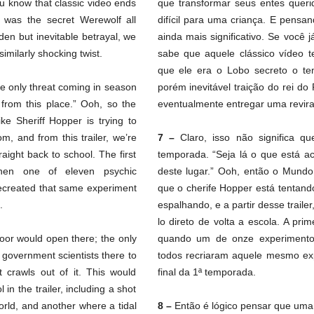
u know that classic video ends
que transformar seus entes quer
 was the secret Werewolf all
difícil para uma criança. E pensan
den but inevitable betrayal, we
ainda mais significativo. Se você
similarly shocking twist.
sabe que aquele clássico vídeo 
que ele era o Lobo secreto o te
he only threat coming in season
porém inevitável traição do rei do
from this place.” Ooh, so the
eventualmente entregar uma revirav
ke Sheriff Hopper is trying to
om, and from this trailer, we’re
7 –
Claro, isso não significa 
raight back to school. The first
temporada. “Seja lá o que está ac
hen one of eleven psychic
deste lugar.” Ooh, então o Mundo
recreated that same experiment
que o cherife Hopper está tentand
.
espalhando, e a partir desse trail
lo direto de volta a escola. A pri
door would open there; the only
quando um de onze experimentos
 government scientists there to
todos recriaram aquele mesmo ex
hat crawls out of it. This would
final da 1ª temporada.
n the trailer, including a shot
rld, and another where a tidal
8 –
Então é lógico pensar que uma p