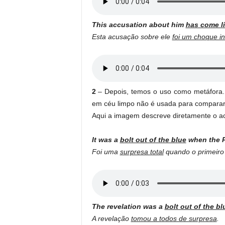
This accusation about him
has come li
Esta acusação sobre ele
foi um choque i
2
– Depois, temos o uso como metáfora.
em céu limpo não é usada para compara
Aqui a imagem descreve diretamente o a
It was a
bolt out of the blue
when the P
Foi uma
surpresa total
quando o primeiro 
The revelation was a
bolt out of the bl
A revelação
tomou a todos de surpresa
.