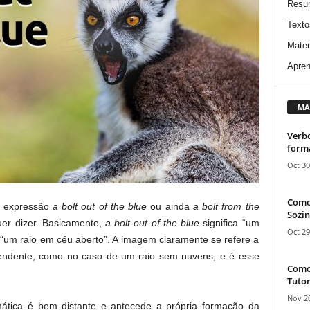
Resu
Texto
Mater
Apren
MA
Verbo
form
Oct 30
Como
a expressão
a bolt out of the blue
ou ainda
a bolt from the
Sozin
uer dizer. Basicamente,
a bolt out of the blue
significa “um
Oct 29
 “um raio em céu aberto”. A imagem claramente se refere a
endente, como no caso de um raio sem nuvens, e é esse
Como 
Tutor
Nov 20
mática é bem distante e antecede a própria formação da