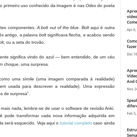
a: o primeiro uso conhecido da imagem é nas
Odes
do poeta
Apre
vídeo
Come
rtes componentes.
A bolt out of the blue.
Bolt
aqui é outra
Apr 6,
ês antigo, a palavra
bolt
significava flecha, e acabou sendo
Como
lt, ou a seta do trovão.
fazer
Dec 16
mente significa vindo do azul — bem entendido, de um céu
Um choque, uma surpresa.
Apre
Vídeo
 como uma símile (uma imagem comparada à realidade)
And C
m usada para descrever a realidade). Uma expressão
Nov 24
s de surpresa”.
Speak
difer
mais nada, lembre-se de usar o software de revisão Anki.
Feb 5,
ê pode transformar cada nova informação adquirida em
ada será esquecido. Veja aqui o
tutorial completo
caso ainda
Estru
Sema