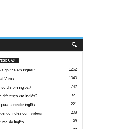
TEGORIAS
1262
 significa em inglês?
1040
al Verbs
742
se diz em inglês?
321
a diferença em inglês?
221
 para aprender inglês
208
dendo inglês com vídeos
98
turas do inglês