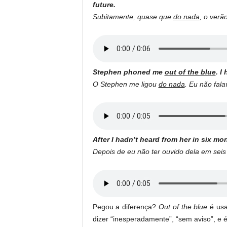
future.
Subitamente, quase que
do nada
, o verã
Stephen phoned me
out of the blue
. I
O Stephen me ligou
do nada
. Eu não fal
After I hadn’t heard from her in six m
Depois de eu não ter ouvido dela em seis
Pegou a diferença?
Out of the blue
é usa
dizer “inesperadamente”, “sem aviso”, e