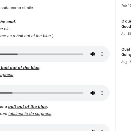
Feb 19
sada como símile:
O que
 he said.
Good
se ele.
Apr 13
me as a bolt out of the blue.)
Qual 
Going
Aug 15
 bolt out of the blue
.
urpresa
.
ke a
bolt out of the blue
.
ieram
totalmente de surpresa
.