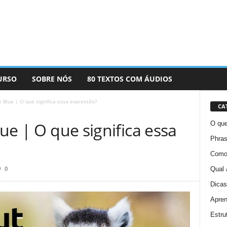
URSO
SOBRE NÓS
80 TEXTOS COM ÁUDIOS
he Blue | O que significa essa expressão?
CA
lue | O que significa essa
O que
Phras
Como 
0
Qual 
Dicas
Apren
Estru