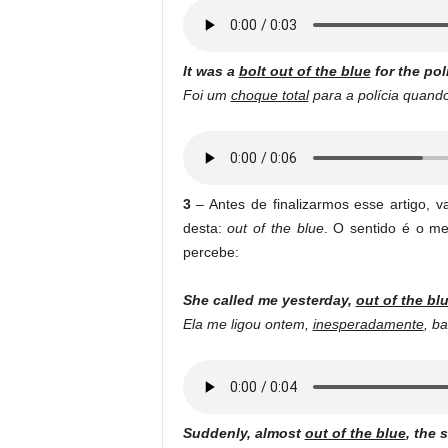
It was a
bolt out of the blue
for the pol
Foi um
choque total
para a polícia quand
3
– Antes de finalizarmos esse artigo,
desta:
out of the blue
. O sentido é o m
percebe:
She called me yesterday,
out of the bl
Ela me ligou ontem,
inesperadamente
, b
Suddenly, almost
out of the blue
, the