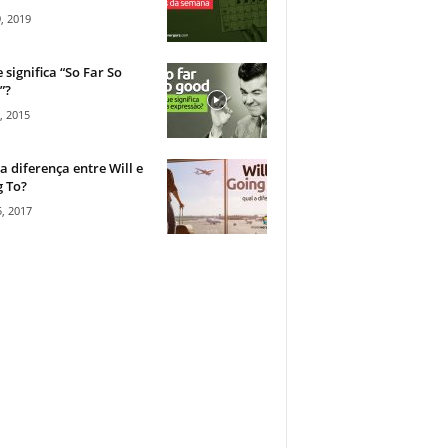
, 2019
 significa “So Far So
”?
, 2015
a diferença entre Will e
 To?
, 2017