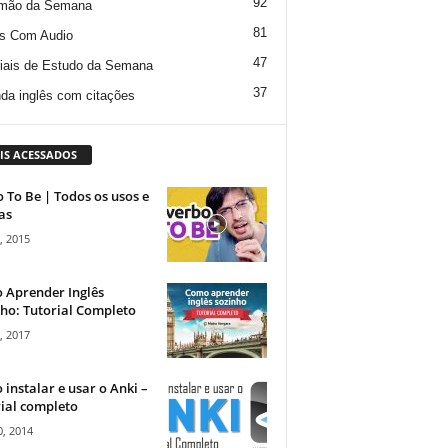
92
mão da Semana
81
s Com Audio
47
iais de Estudo da Semana
37
da inglês com citações
IS ACESSADOS
 To Be | Todos os usos e
as
, 2015
 Aprender Inglês
ho: Tutorial Completo
, 2017
instalar e usar o Anki –
ial completo
, 2014