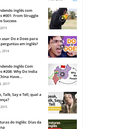
ndendo inglês com
s #001: From Struggle
s Success
 2015
 usar Do e Does para
 perguntas em inglês?
, 2014
ndendo Inglês Com
s #208: Why Do India
hina Have...
, 2017
, Talk, Say e Tell, qual a
ença?
 2015
turas do Inglês: Dias da
na