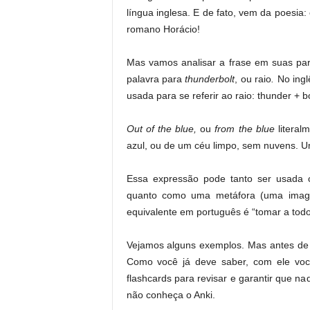
língua inglesa. E de fato, vem da poesi
romano Horácio!
Mas vamos analisar a frase em suas pa
palavra para
thunderbolt
, ou raio
.
No ingl
usada para se referir ao raio: thunder + bo
Out of the blue,
ou
from the blue
literal
azul, ou de um céu limpo, sem nuvens. 
Essa expressão pode tanto ser usada
quanto como uma metáfora (uma image
equivalente em português é “tomar a todo
Vejamos alguns exemplos. Mas antes de 
Como você já deve saber, com ele voc
flashcards para revisar e garantir que n
não conheça o Anki.