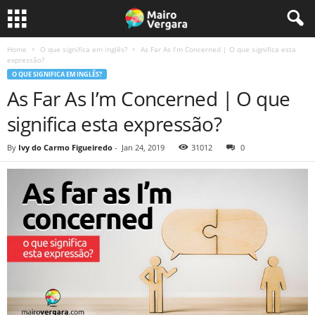
Home
O que significa em inglês?
As Far As I’m Concerned | O que significa esta
expressão?
O QUE SIGNIFICA EM INGLÊS?
As Far As I’m Concerned | O que
significa esta expressão?
By
Ivy do Carmo Figueiredo
-
Jan 24, 2019
31012
0