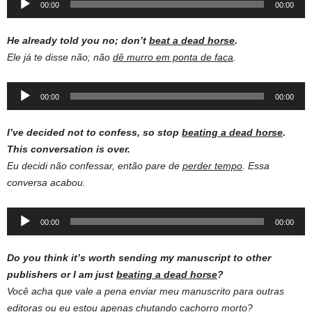
00:00
00:00
Player
He already told you no; don’t
beat a dead horse
.
Ele já te disse não; não
dê murro em ponta de faca
.
Audio
00:00
00:00
Player
I’ve decided not to confess, so stop
beating a dead horse
.
This conversation is over.
Eu decidi não confessar, então pare de
perder tempo
. Essa
conversa acabou.
Audio
00:00
00:00
Player
Do you think it’s worth sending my manuscript to other
publishers or I am just
beating a dead horse
?
Você acha que vale a pena enviar meu manuscrito para outras
editoras ou eu estou apenas
chutando cachorro morto
?