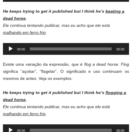
Player
He keeps trying to get it published but I think he’s
beating a
dead horse
.
Ele continua tentando publicar, mas eu acho que ele está
malhando em ferro frio
.
Audio
00:00
00:00
Player
Existe uma variação da expressão, que é
flog a dead horse
.
Flog
significa “açoitar”, “flagelar”. O significado e uso continuam os
mesmos de antes. Veja os exemplos:
He keeps trying to get it published but I think he’s
flogging a
dead horse
.
Ele continua tentando publicar, mas eu acho que ele está
malhando em ferro frio
.
Audio
00:00
00:00