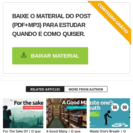
BAIXE O MATERIAL DO POST
(PDF+MP3) PARA ESTUDAR
QUANDO E COMO QUISER.
BAIXAR MATERIAL
RELATED ARTICLES
MORE FROM AUTHOR
For The Sake Of | O que
A Good Many | O que
Waste One’s Breath | O