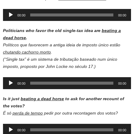
Audio
00:00
00:00
Player
Politicians who favor the old single-tax idea are
beating a
dead horse
.
Políticos que favorecem a antiga ideia de imposto único estão
chutando cachorro morto
.
(“Single tax” é um sistema de tributação baseado num único
imposto, proposto por John Locke no século 17.)
Audio
00:00
00:00
Player
Is it just
beating a dead horse
to ask for another recount of
the votes?
É só
perda de tempo
pedir por outra recontagem dos votos?
Audio
00:00
00:00