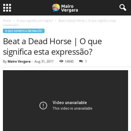
Home
O que significa em inglês?
Beat a Dead Horse | O que significa esta
expressão?
O QUE SIGNIFICA EM INGLÊS?
Beat a Dead Horse | O que
significa esta expressão?
By
Mairo Vergara
-
Aug 31, 2017
14840
1