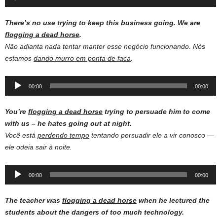
Player
There’s no use trying to keep this business going. We are
flogging a dead horse
.
Não adianta nada tentar manter esse negócio funcionando. Nós
estamos
dando murro em ponta de faca
.
Audio
00:00
00:00
Player
You’re
flogging a dead horse
trying to persuade him to come
with us – he hates going out at night.
Você está
perdendo tempo
tentando persuadir ele a vir conosco —
ele odeia sair à noite.
Audio
00:00
00:00
Player
The teacher was
flogging a dead horse
when he lectured the
students about the dangers of too much technology.