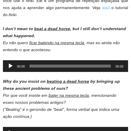
você use o Anki. Ele é um programa de repetição espaçada que
nos ajuda a aprender algo permanentemente. Veja
aqui
o tutorial
do Anki.
I don’t mean to
beat a dead horse
, but I still don’t understand
what happened.
Eu não quero
ficar batendo na mesma tecla
, mas eu ainda não
entendo o que aconteceu.
Audio
00:00
00:00
Player
Why do you insist on
beating a dead horse
by bringing up
these ancient problems of ours?
Por que você insiste em
bater na mesma tecla
, mencionando
esses nossos problemas antigos?
(“Beating” é o gerúndio de “beat”, forma verbal que indica uma
ação contínua.)
Audio