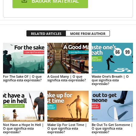
BAIXAR MATERIAL
RELATED ARTICLES
MORE FROM AUTHOR
For The Sake Of | O que
A Good Many | O que
Waste One’s Breath | O
significa esta expressão?
significa esta expressão?
que significa esta
expressão?
Not Have a Hope In Hell |
Make Up For Lost Time |
Be Out To Get Someone |
O que significa esta
O que significa esta
O que significa esta
expressão?
expressão?
expressão?