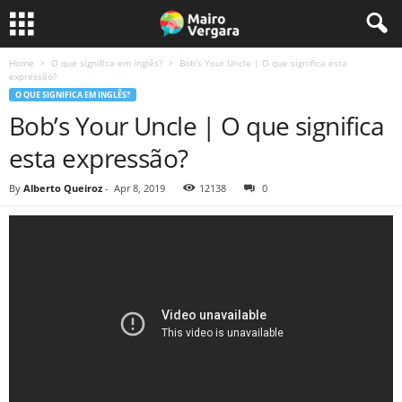
Home
O que significa em inglês?
Bob’s Your Uncle | O que significa esta
expressão?
O QUE SIGNIFICA EM INGLÊS?
Bob’s Your Uncle | O que significa
esta expressão?
By
Alberto Queiroz
-
Apr 8, 2019
12138
0