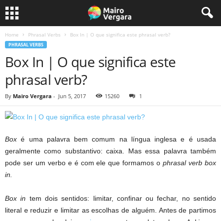
Home
Phrasal Verbs
Box In | O que significa este phrasal verb?
PHRASAL VERBS
Box In | O que significa este
phrasal verb?
By
Mairo Vergara
-
Jun 5, 2017
15260
1
Box
é uma palavra bem comum na língua inglesa e é usada
geralmente como substantivo: caixa. Mas essa palavra também
pode ser um verbo e é com ele que formamos o
phrasal verb box
in.
Box in
tem dois sentidos: limitar, confinar ou fechar, no sentido
literal e reduzir e limitar as escolhas de alguém. Antes de partimos