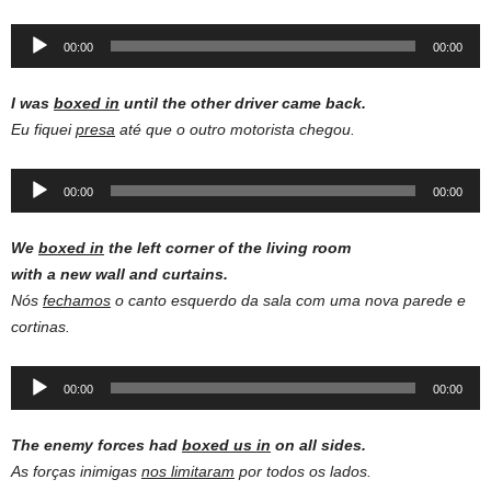
Audio
00:00
00:00
Player
I was
boxed
in
until the other
driver
came back.
Eu fiquei
presa
até que o outro motorista chegou.
Audio
00:00
00:00
Player
We
boxed in
the left corner of the living room
with a new wall and curtains.
Nós
fechamos
o canto esquerdo da sala com uma nova parede e
cortinas.
Audio
00:00
00:00
Player
The enemy forces had
boxed us in
on all sides.
As forças inimigas
nos limitaram
por todos os lados.