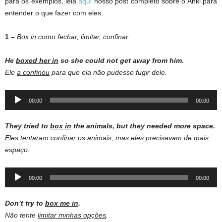
para os exemplos, leia
aqui
nosso post completo sobre o Anki para
entender o que fazer com eles.
1 –
Box in como fechar, limitar, confinar:
He
boxed her in
so she could not get away from him.
Ele
a confinou
para que ela não pudesse fugir dele.
Audio
00:00
00:00
Player
They tried to
box in
the animals, but they needed more space.
Eles tentaram
confinar
os animais, mas eles precisavam de mais
espaço.
Audio
00:00
00:00
Player
Don’t try to
box me in
.
Não tente
limitar minhas opções
.