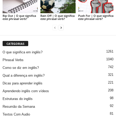
Rip Out | O que significa
Rain Off | O que significa
Push For | O que significa
este phrasal verb?
este phrasal verb?
este phrasal verb?
CATEGORIAS
1261
O que significa em inglês?
1040
Phrasal Verbs
742
Como se diz em inglês?
321
Qual a diferença em inglês?
221
Dicas para aprender inglês
208
Aprendendo inglês com vídeos
98
Estruturas do inglês
92
Resumão da Semana
81
Textos Com Audio