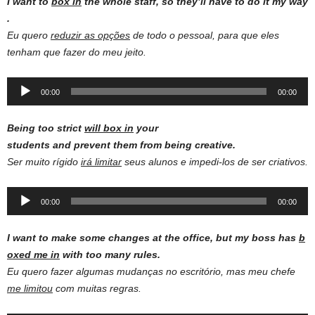
I want to
box in
the whole staff, so they’ll have to do it my way
.
Eu quero
reduzir as opções
de todo o pessoal, para que eles
tenham que fazer do meu jeito.
Audio
00:00
00:00
Player
Being too strict
will box in
your
students and prevent them from being creative.
Ser muito rígido
irá limitar
seus alunos e impedi-los de ser criativos.
Audio
00:00
00:00
Player
I want to make some changes at the office, but my boss has
b
oxed me in
with too many rules.
Eu quero fazer algumas mudanças no escritório, mas meu chefe
me
limitou
com muitas regras.