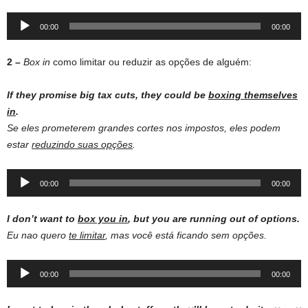
Audio
00:00
00:00
Player
2 –
Box in
como limitar ou reduzir as opções de alguém:
If they
promise
big
tax
cuts
, they could be
boxing
themselves
in
.
Se eles prometerem grandes cortes nos impostos, eles podem
estar
reduzindo suas opções
.
Audio
00:00
00:00
Player
I don’t want to
box you in
, but you are running out of options.
Eu nao quero
te limitar
, mas você está ficando sem opções.
Audio
00:00
00:00
Player