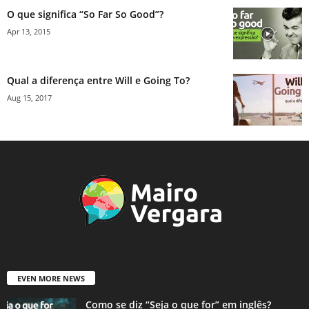
O que significa “So Far So Good”?
Apr 13, 2015
Qual a diferença entre Will e Going To?
Aug 15, 2017
EVEN MORE NEWS
Como se diz “Seja o que for” em inglês?