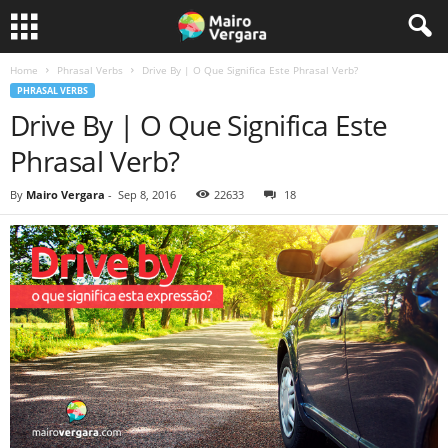
Home
Phrasal Verbs
Drive By | O Que Significa Este Phrasal Verb?
PHRASAL VERBS
Drive By | O Que Significa Este
Phrasal Verb?
By
Mairo Vergara
-
Sep 8, 2016
22633
18