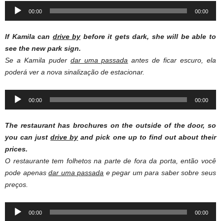
Audio
00:00
00:00
Player
If Kamila can
drive by
before it gets dark, she will be able to
see the new park sign.
Se a Kamila puder
dar uma passada
antes de ficar escuro, ela
poderá ver a nova sinalização de estacionar.
Audio
00:00
00:00
Player
The restaurant has brochures on the outside of the door, so
you can just
drive by
and pick one up to find out about their
prices.
O restaurante tem folhetos na parte de fora da porta, então você
pode apenas
dar uma passada
e pegar um para saber sobre seus
preços.
Audio
00:00
00:00
Player