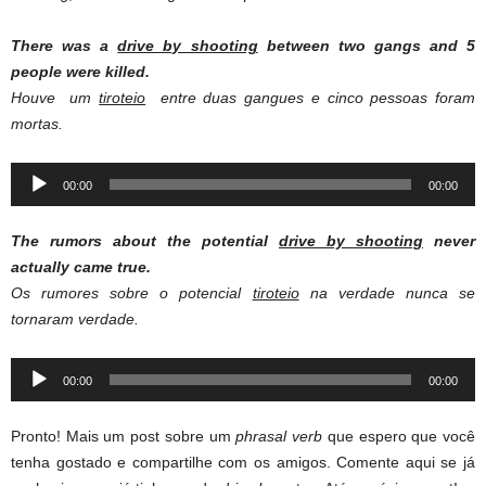
There was a
drive by shooting
between two gangs and 5
people were killed.
Houve um
tiroteio
entre duas gangues e cinco pessoas foram
mortas.
Audio
00:00
00:00
Player
The rumors about the potential
drive by shooting
never
actually came true.
Os rumores sobre o potencial
tiroteio
na verdade nunca se
tornaram verdade.
Audio
00:00
00:00
Player
Pronto! Mais um post sobre um
phrasal verb
que espero que você
tenha gostado e compartilhe com os amigos. Comente aqui se já