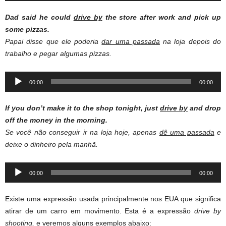
Dad said he could
drive by
the store after work and pick up
some pizzas.
Papai disse que ele poderia
dar uma passada
na loja depois do
trabalho e pegar algumas pizzas.
Audio
00:00
00:00
Player
If you don’t make it to the shop tonight, just
drive by
and drop
off the money in the morning.
Se você não conseguir ir na loja hoje, apenas
dê uma passada
e
deixe o dinheiro pela manhã.
Audio
00:00
00:00
Player
Existe uma expressão usada principalmente nos EUA que significa
atirar de um carro em movimento. Esta é a expressão
drive by
shooting,
e veremos alguns exemplos abaixo: