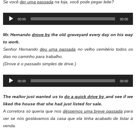
Se você
der uma passada
na loja, você pode pegar leite?
Audio
00:00
00:00
Player
Mr. Hernando
drove by
the old graveyard every day on his way
to work.
Senhor Hernando
deu uma passada
no velho cemitério todos os
dias no caminho para trabalho.
(Drove é o passado simples de drive.)
Audio
00:00
00:00
Player
The realtor just wanted us to
do a quick drive by
and see if we
liked the house that she had just listed for sale.
A corretora só queria que nos
déssemos uma breve passada
para
ver se nós gostávamos da casa que ela tinha acabado de listar à
venda.