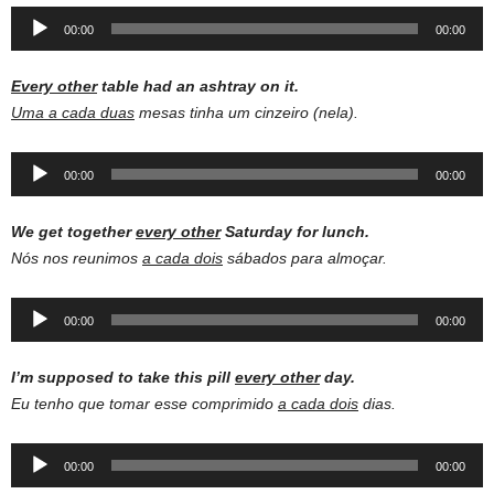
Audio
00:00
00:00
Player
Every other
table had an ashtray on it.
Uma a cada duas
mesas tinha um cinzeiro (nela).
Audio
00:00
00:00
Player
We get together
every other
Saturday for lunch.
Nós nos reunimos
a cada dois
sábados para almoçar.
Audio
00:00
00:00
Player
I’m supposed to take this pill
every other
day.
Eu tenho que tomar esse comprimido
a cada dois
dias.
Audio
00:00
00:00
Player