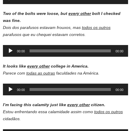
Player
Two of the bolts were loose, but
every other
bolt I checked
was fine.
Dois dos parafusos estavam frouxos, mas
todos os outros
parafusos que eu chequei estavam corretos.
Audio
00:00
00:00
Player
It looks like
every other
college in America.
Parece com
todas as outras
faculdades na América.
Audio
00:00
00:00
Player
I’m facing this calamity just like
every other
citizen.
Estou enfrentando essa calamidade assim como
todos os outros
cidadãos.