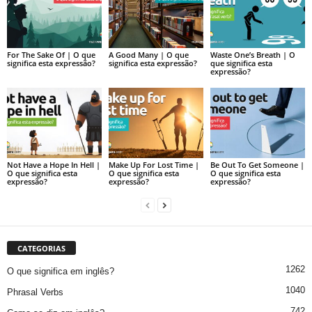
For The Sake Of | O que
A Good Many | O que
Waste One’s Breath | O
significa esta expressão?
significa esta expressão?
que significa esta
expressão?
Not Have a Hope In Hell |
Make Up For Lost Time |
Be Out To Get Someone |
O que significa esta
O que significa esta
O que significa esta
expressão?
expressão?
expressão?
CATEGORIAS
1262
O que significa em inglês?
1040
Phrasal Verbs
742