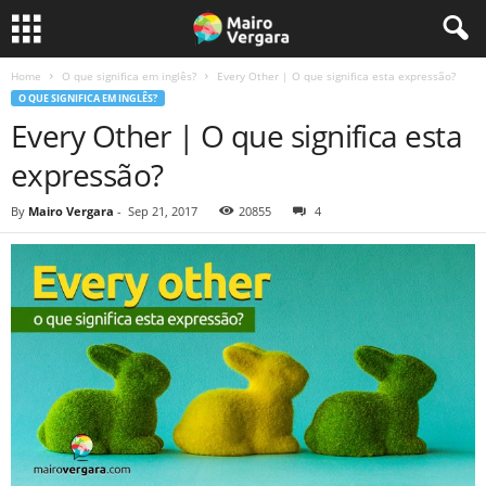
Home
O que significa em inglês?
Every Other | O que significa esta expressão?
O QUE SIGNIFICA EM INGLÊS?
Every Other | O que significa esta
expressão?
By
Mairo Vergara
-
Sep 21, 2017
20855
4