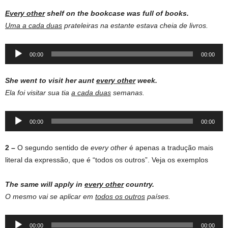
Every other
shelf on the bookcase was full of books.
Uma a cada duas
prateleiras na estante estava cheia de livros.
Audio
00:00
00:00
Player
She went to visit her aunt
every other
week.
Ela foi visitar sua tia
a cada duas
semanas.
Audio
00:00
00:00
Player
2 –
O segundo sentido de
every other
é apenas a tradução mais
literal da expressão, que é “todos os outros”. Veja os exemplos
The same will apply in
every other
country.
O mesmo vai se aplicar em
todos os outros
países.
Audio
00:00
00:00