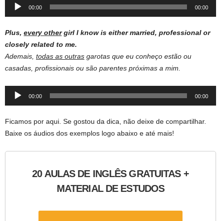
Audio
00:00
00:00
Player
Plus,
every other
girl I know is either married, professional or
closely related to me.
Ademais,
todas as outras
garotas que eu conheço estão ou
casadas, profissionais ou são parentes próximas a mim.
Audio
00:00
00:00
Player
Ficamos por aqui. Se gostou da dica, não deixe de compartilhar.
Baixe os áudios dos exemplos logo abaixo e até mais!
20 AULAS DE INGLÊS GRATUITAS +
MATERIAL DE ESTUDOS