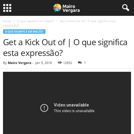
Home
O que significa em inglês?
Get a Kick Out of | O que significa esta
expressão?
O QUE SIGNIFICA EM INGLÊS?
Get a Kick Out of | O que significa
esta expressão?
By
Mairo Vergara
-
Jan 9, 2018
12832
1