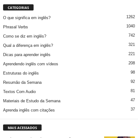
CATEGORIAS
1262
O que significa em inglês?
1040
Phrasal Verbs
742
Como se diz em inglês?
321
Qual a diferença em inglês?
221
Dicas para aprender inglês
208
Aprendendo inglês com vídeos
98
Estruturas do inglês
92
Resumão da Semana
81
Textos Com Audio
47
Materiais de Estudo da Semana
37
Aprenda inglês com citações
MAIS ACESSADOS