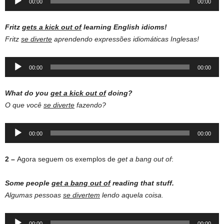
00:00
00:00
Player
Fritz
gets a kick out of
learning English idioms!
Fritz
se diverte
aprendendo expressões idiomáticas Inglesas!
Audio
00:00
00:00
Player
What do you
get a kick out of
doing?
O que você
se diverte
fazendo?
Audio
00:00
00:00
Player
2 –
Agora seguem os exemplos de
get a bang out of
:
Some people
get a bang out of
reading that stuff.
Algumas pessoas
se divertem
lendo aquela coisa.
Audio
00:00
00:00