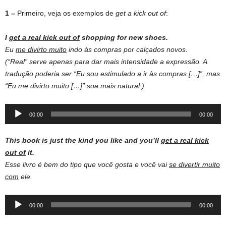
1 –
Primeiro, veja os exemplos de
get a kick out of
:
I
get a real kick out of
shopping for new shoes.
Eu
me divirto muito
indo às compras por calçados novos.
(“Real” serve apenas para dar mais intensidade a expressão. A
tradução poderia ser “Eu sou estimulado a ir às compras […]”, mas
“Eu me divirto muito […]” soa mais natural.)
Audio
00:00
00:00
Player
This book is just the kind you like and you’ll
get a real kick
out of
it.
Esse livro é bem do tipo que você gosta e você vai
se divertir muito
com
ele.
Audio
00:00
00:00
Player