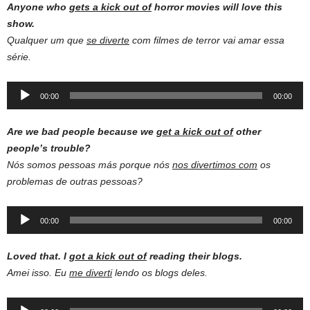
Anyone who
gets a kick out of
horror movies will love this
show.
Qualquer um que
se diverte
com filmes de terror vai amar essa
série.
Audio
00:00
00:00
Player
Are we bad people because we
get a kick out of
other
people’s trouble?
Nós somos pessoas más porque nós
nos divertimos com
os
problemas de outras pessoas?
Audio
00:00
00:00
Player
Loved that. I
got a kick out of
reading their blogs.
Amei isso. Eu
me diverti
lendo os blogs deles.
Audio