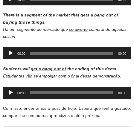
Player
There is a segment of the market that
gets a bang out of
buying those things.
Há um segmento do mercado que
se diverte
comprando aquelas
coisas.
Audio
00:00
00:00
Player
Students will
get a bang out of
the ending of this demo.
Estudantes vão
se empolgar
com o final dessa demonstração.
Audio
00:00
00:00
Player
Com isso, encerramos o post de hoje. Espero que tenha gostado,
compartilhe com outros aprendizes e até a próxima!