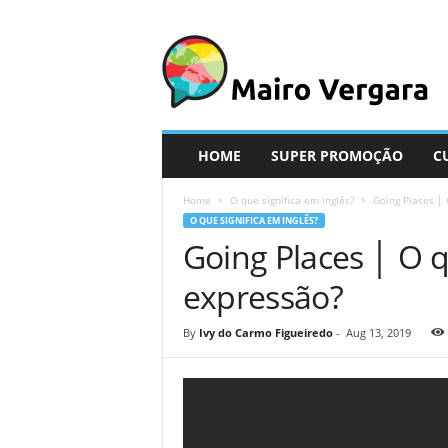
M
a
i
r
o
V
e
HOME
SUPER PROMOÇÃO
C
r
g
Home
O que significa em inglês?
Going Places │ 
a
O QUE SIGNIFICA EM INGLÊS?
r
Going Places │ O q
a
expressão?
By
Ivy do Carmo Figueiredo
-
Aug 13, 2019