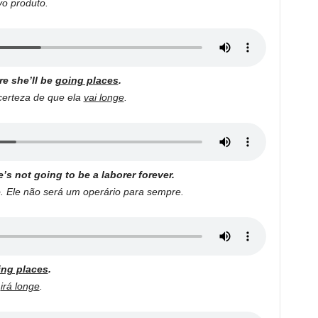
o produto.
re she’ll be
going places
.
certeza de que ela
vai longe
.
He’s not going to be a laborer forever.
o. Ele não será um operário para sempre.
ing places
.
e
irá longe
.