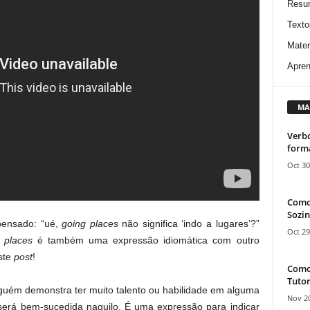
Resu
Texto
Mater
Apren
MA
Verbo
form
Oct 30
Como
Sozin
ensado: “ué,
going places
não significa ‘indo a lugares’?”
Oct 29
 places
é também uma expressão idiomática com outro
ste
post
!
Como 
Tutor
guém demonstra ter muito talento ou habilidade em alguma
Nov 20
erá bem-sucedida naquilo. É uma expressão para indicar