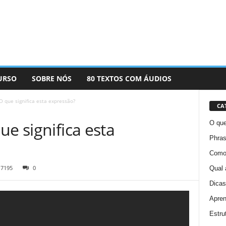
URSO
SOBRE NÓS
80 TEXTOS COM ÁUDIOS
O que significa esta expressão?
CA
ue significa esta
O que
Phras
Como 
7195
0
Qual 
Dicas
Apren
Estru