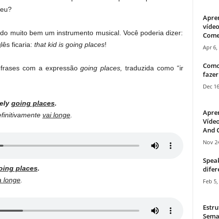
deu?
Apre
vídeo
do muito bem um instrumento musical. Você poderia dizer:
Come
lês ficaria:
that kid is going places
!
Apr 6,
Como
s frases com a expressão
going places,
traduzida como “ir
fazer
Dec 16
tely
going places
.
Apre
efinitivamente
vai longe
.
Vídeo
And C
Nov 24
Speak
oing places
.
difer
ia longe
.
Feb 5,
Estru
Sema