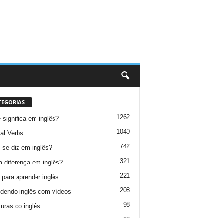
TEGORIAS
1262
 significa em inglês?
1040
al Verbs
742
se diz em inglês?
321
a diferença em inglês?
221
 para aprender inglês
208
dendo inglês com vídeos
98
turas do inglês