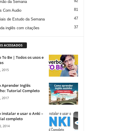
92
mão da Semana
81
s Com Audio
47
iais de Estudo da Semana
37
da inglês com citações
IS ACESSADOS
 To Be | Todos os usos e
as
, 2015
 Aprender Inglês
ho: Tutorial Completo
, 2017
instalar e usar o Anki –
ial completo
, 2014