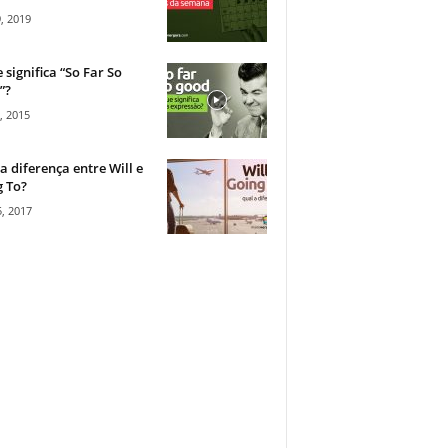
, 2019
 significa “So Far So
”?
, 2015
a diferença entre Will e
 To?
, 2017