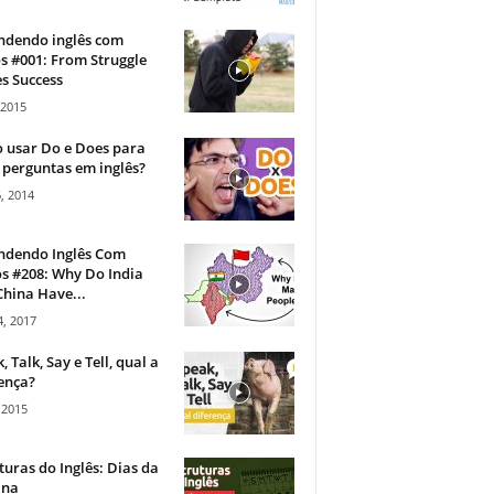
ndendo inglês com
s #001: From Struggle
s Success
 2015
 usar Do e Does para
 perguntas em inglês?
, 2014
ndendo Inglês Com
s #208: Why Do India
hina Have...
, 2017
, Talk, Say e Tell, qual a
ença?
 2015
turas do Inglês: Dias da
na