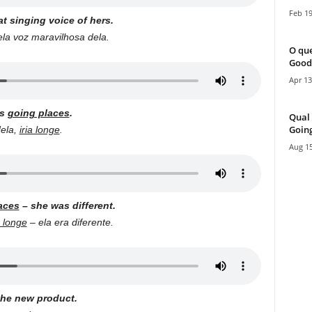
Feb 19
t singing voice of hers.
a voz maravilhosa dela.
O que
Good
Apr 13
as
going places
.
Qual 
Going
dela,
iria longe
.
Aug 15
aces
– she was different.
a longe
– ela era diferente.
the new product.