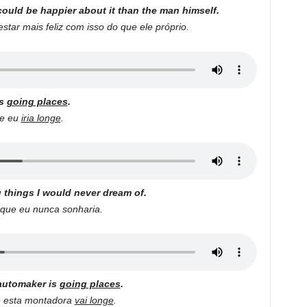
ould be happier about it than the man himself.
tar mais feliz com isso do que ele próprio.
as
going places
.
ue eu
iria longe
.
g things I would never dream of.
 que eu nunca sonharia.
 automaker is
going places
.
e esta montadora
vai longe
.