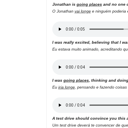
Jonathan is
going places
and no one c
O Jonathan
vai longe
e ninguém poderia es
I was really excited, believing that I w
Eu estava muito animado, acreditando q
I was
going places
, thinking and doin
Eu
iria longe
, pensando e fazendo coisas
A test drive should convince you this
Um test drive deverá te convencer de qu