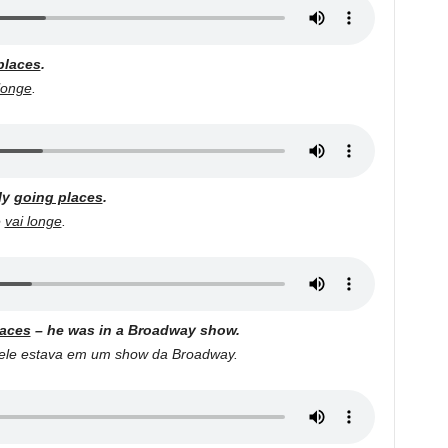
places
.
longe
.
ly
going places
.
e
vai longe
.
laces
– he was in a Broadway show.
ele estava em um show da Broadway.