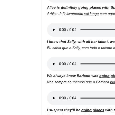
Alice is definitely
going places
with tha
A Alice definitivamente
vai longe
com aquel
I knew that Sally, with all her talent, w
Eu sabia que a Sally, com todo o talento 
We always knew Barbara was
going pl
Nós sempre soubemos que a Barbara
iri
I suspect they’ll be
going places
with 