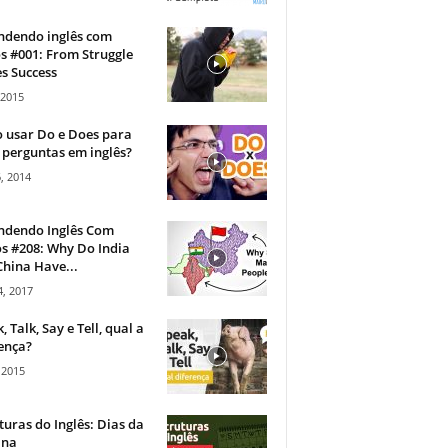
ndendo inglês com
s #001: From Struggle
s Success
 2015
 usar Do e Does para
 perguntas em inglês?
, 2014
ndendo Inglês Com
s #208: Why Do India
hina Have...
, 2017
, Talk, Say e Tell, qual a
ença?
 2015
turas do Inglês: Dias da
na