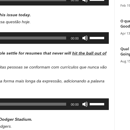
00:00
Up/Down
Feb 19
Arrow
his issue today.
keys
O que
sa questão hoje.
to
Good
increase
Apr 13
Use
00:00
or
Up/Down
decrease
Qual 
Arrow
volume.
le settle for resumes that never will
hit the ball out of
Going
keys
Aug 15
to
itas pessoas se conformam com currículos que nunca vão
increase
or
uma forma mais longa da expressão, adicionando a palavra
decrease
volume.
Use
00:00
Up/Down
Arrow
Dodger Stadium.
keys
dgers.
to