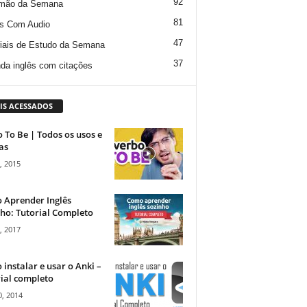
92
mão da Semana
81
s Com Audio
47
iais de Estudo da Semana
37
da inglês com citações
IS ACESSADOS
 To Be | Todos os usos e
as
, 2015
 Aprender Inglês
ho: Tutorial Completo
, 2017
instalar e usar o Anki –
ial completo
, 2014