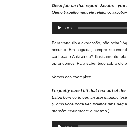
Great job on that report, Jacobs—you 
Ótimo trabalho naquele relatório, Jacob
Audio
00:00
Player
Bem tranquila a expressão, não acha? A
assunto. Em seguida, sempre recomend
conhece o Anki ainda? Basicamente, ele
aprendemos. Para saber tudo sobre ele 
Vamos aos exemplos:
I’m pretty sure
I hit that test out of the
Estou bem certo que
arrasei naquele test
(Como você pode ver, tivemos uma pequen
mantém exatamente o mesmo.)
Audio