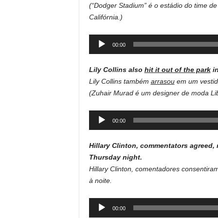
(“Dodger Stadium” é o estádio do time de
Califórnia.)
Audio
00:00
Player
Lily Collins also
hit it out of the park
in
Lily Collins também
arrasou
em um vestido
(Zuhair Murad é um designer de moda Li
Audio
00:00
Player
Hillary Clinton, commentators agreed,
Thursday night.
Hillary Clinton, comentadores consentira
à noite.
Audio
00:00
Player