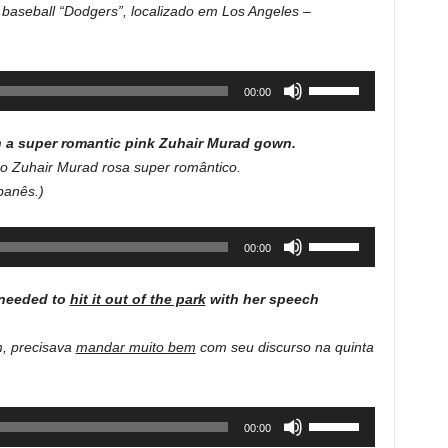
 baseball “Dodgers”, localizado em Los Angeles –
increase
or
decrease
Use
00:00
volume.
Up/Down
Arrow
 a super romantic pink Zuhair Murad gown.
keys
 Zuhair Murad rosa super romântico.
to
banês.)
increase
or
Use
00:00
decrease
Up/Down
volume.
Arrow
 needed to
hit it out of the park
with her speech
keys
to
m, precisava
mandar muito bem
com seu discurso na quinta
increase
or
decrease
Use
00:00
volume.
Up/Down