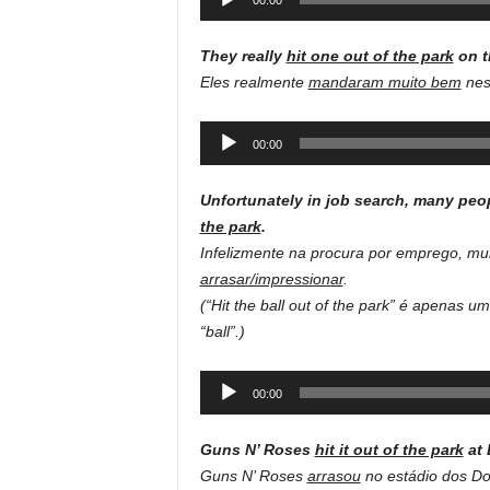
00:00
Player
They really
hit one out of the park
on t
Eles realmente
mandaram muito bem
nes
Audio
00:00
Player
Unfortunately in job search, many peop
the park
.
Infelizmente na procura por emprego, mu
arrasar/impressionar
.
(“Hit the ball out of the park” é apenas 
“ball”.)
Audio
00:00
Player
Guns N’ Roses
hit it out of the park
at 
Guns N’ Roses
arrasou
no estádio dos Do