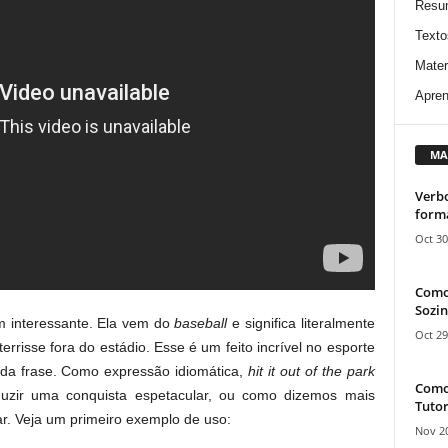
Resu
Texto
Mater
Apren
MA
Verbo
form
Oct 30
Como
Sozin
m interessante. Ela vem do
baseball
e significa literalmente
Oct 29
errisse fora do estádio. Esse é um feito incrível no esporte
o da frase. Como expressão idiomática,
hit it out of the park
Como 
roduzir uma conquista espetacular, ou como dizemos mais
Tutor
r. Veja um primeiro exemplo de uso:
Nov 20