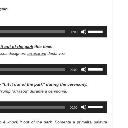
Arrow
ain.
keys
to
increase
Use
00:00
or
Up/Down
decrease
Arrow
volume.
 it out of the park
this time.
keys
ssos designers
arrasaram
desta vez.
to
increase
Use
00:00
or
Up/Down
decrease
Arrow
volume.
 “
hit it out of the park
” during the ceremony.
keys
Trump “
arrasou
” durante a cerimônia.
to
increase
Use
00:00
or
Up/Down
decrease
Arrow
volume.
ão é
knock it out of the park.
Somente a primeira palavra
keys