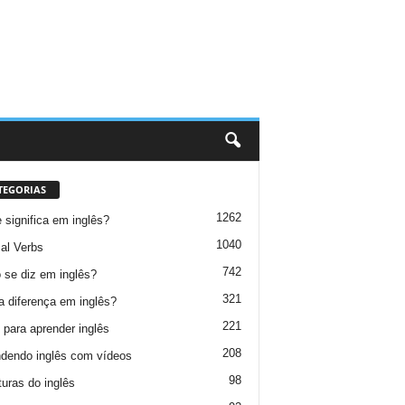
TEGORIAS
1262
 significa em inglês?
1040
al Verbs
742
se diz em inglês?
321
a diferença em inglês?
221
 para aprender inglês
208
dendo inglês com vídeos
98
turas do inglês