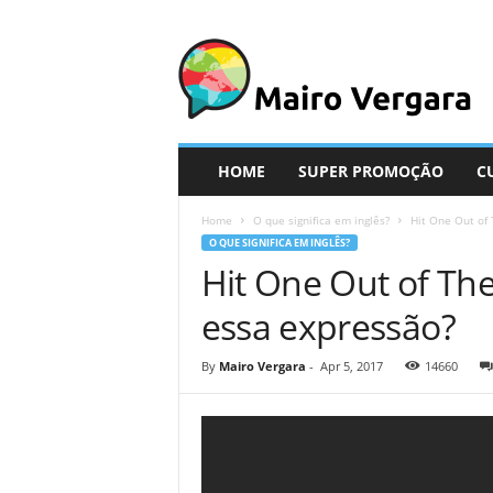
M
a
i
r
o
V
e
HOME
SUPER PROMOÇÃO
C
r
g
Home
O que significa em inglês?
Hit One Out of 
a
O QUE SIGNIFICA EM INGLÊS?
r
Hit One Out of The
a
essa expressão?
By
Mairo Vergara
-
Apr 5, 2017
14660