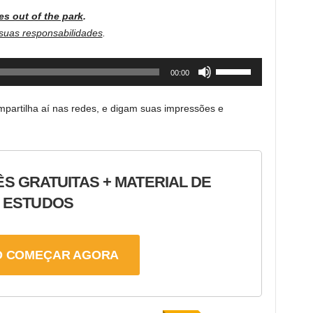
Arrow
volume.
es out of the park
.
keys
uas responsabilidades
.
to
increase
Use
00:00
or
Up/Down
decrease
Arrow
volume.
partilha aí nas redes, e digam suas impressões e
keys
to
increase
or
ÊS GRATUITAS + MATERIAL DE
decrease
ESTUDOS
volume.
 COMEÇAR AGORA