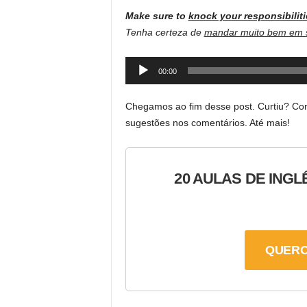
Make sure to
knock your responsibiliti
Tenha certeza de
mandar muito bem em s
Audio
00:00
Player
Chegamos ao fim desse post. Curtiu? Com
sugestões nos comentários. Até mais!
20 AULAS DE INGL
QUERO