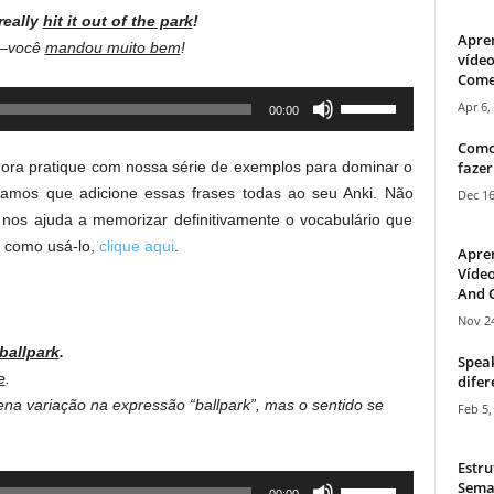
really
hit it out of the park
!
Apre
s—você
mandou muito bem
!
vídeo
Come
Use
Apr 6,
00:00
Up/Down
Como
Arrow
fazer
gora pratique com nossa série de exemplos para dominar o
keys
amos que adicione essas frases todas ao seu Anki. Não
Dec 16
to
 nos ajuda a memorizar definitivamente o vocabulário que
increase
e como usá-lo,
clique aqui
.
Apre
or
Vídeo
decrease
And C
volume.
Nov 24
 ballpark
.
Speak
e
.
difer
a variação na expressão “ballpark”, mas o sentido se
Feb 5,
Estru
Use
Sema