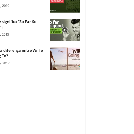
, 2019
 significa “So Far So
”?
, 2015
a diferença entre Will e
 To?
, 2017