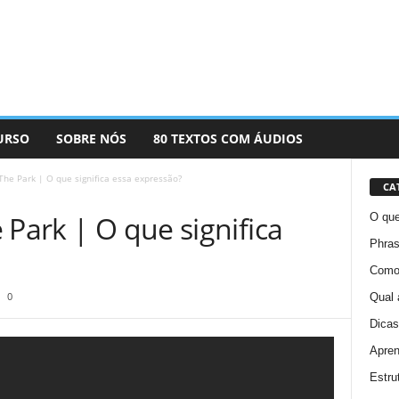
URSO
SOBRE NÓS
80 TEXTOS COM ÁUDIOS
The Park | O que significa essa expressão?
CA
 Park | O que significa
O que
Phras
Como 
0
Qual 
Dicas
Apren
Estru