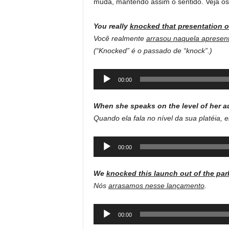
muda, mantendo assim o sentido. Veja o
You really
knocked that presentation o
Você realmente
arrasou naquela apresen
(“Knocked” é o passado de “knock”.)
Audio
00:00
Player
When she speaks on the level of her 
Quando ela fala no nível da sua platéia, 
Audio
00:00
Player
We
knocked this launch out of the par
Nós
arrasamos nesse lançamento
.
Audio
00:00
Player