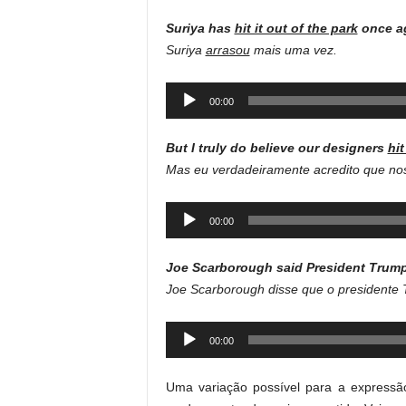
Suriya has
hit it out of the park
once ag
Suriya
arrasou
mais uma vez.
Audio
00:00
Player
But I truly do believe our designers
hit
Mas eu verdadeiramente acredito que no
Audio
00:00
Player
Joe Scarborough said President Trump
Joe Scarborough disse que o presidente 
Audio
00:00
Player
Uma variação possível para a express