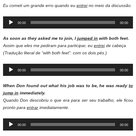
Eu cometi um grande erro quando eu
entrei
no meio da discussão.
Audio
00:00
00:00
Player
As soon as they asked me to join, I
jumped in
with both feet
.
Assim que eles me pediram para participar, eu
entrei
de cabeça
(Tradução literal de “with both feet”: com os dois pés.)
Audio
00:00
00:00
Player
When Don found out what his job was to be, he was ready
to
jump in
immediately
.
Quando Don descobriu o que era para ser seu trabalho, ele ficou
pronto para
entrar
imediatamente.
Audio
00:00
00:00
Player