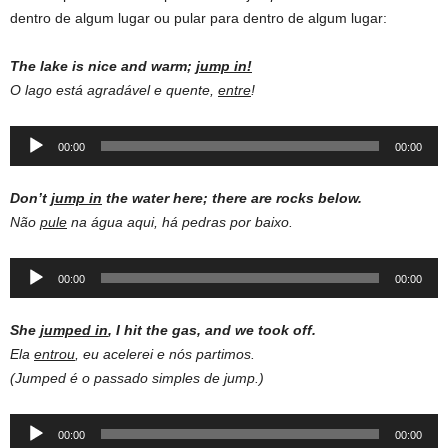
dentro de algum lugar ou pular para dentro de algum lugar:
The lake is nice and warm;
jump in!
O lago está agradável e quente,
entre
!
Audio
00:00
00:00
Player
Don’t
jump in
the water here; there are rocks below.
Não
pule
na água aqui, há pedras por baixo.
Audio
00:00
00:00
Player
She
jumped in
, I hit the gas, and we took off.
Ela
entrou
, eu acelerei e nós partimos.
(Jumped é o passado simples de jump.)
Audio
00:00
00:00