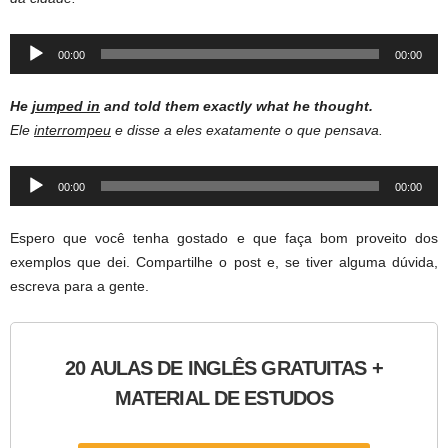
Audio
00:00
00:00
Player
He
jumped in
and told them exactly what he thought.
Ele
interrompeu
e disse a eles exatamente o que pensava.
Audio
00:00
00:00
Player
Espero que você tenha gostado e que faça bom proveito dos
exemplos que dei. Compartilhe o post e, se tiver alguma dúvida,
escreva para a gente.
20 AULAS DE INGLÊS GRATUITAS +
MATERIAL DE ESTUDOS