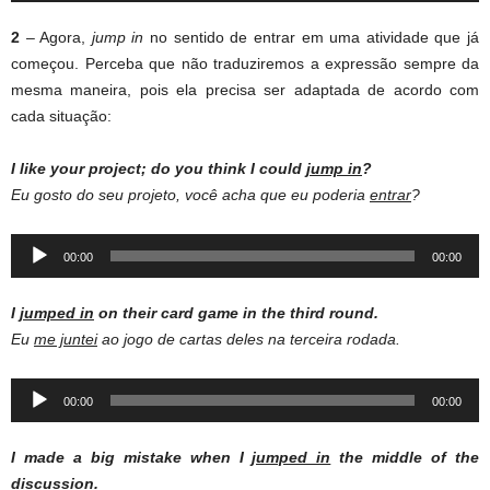
2
– Agora,
jump in
no sentido de entrar em uma atividade que já
começou. Perceba que não traduziremos a expressão sempre da
mesma maneira, pois ela precisa ser adaptada de acordo com
cada situação:
I like your project; do you think I could
jump in
?
Eu gosto do seu projeto, você acha que eu poderia
entrar
?
Audio
00:00
00:00
Player
I
jumped in
on their card game in the third round.
Eu
me juntei
ao jogo de cartas deles na terceira rodada.
Audio
00:00
00:00
Player
I made a big mistake when I
jumped in
the middle of the
discussion.