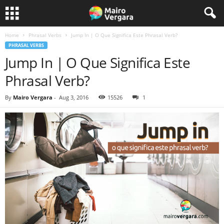
Home
Phrasal Verbs
Jump In | O Que Significa Este Phrasal Verb?
PHRASAL VERBS
Jump In | O Que Significa Este
Phrasal Verb?
By
Mairo Vergara
-
Aug 3, 2016
15526
1