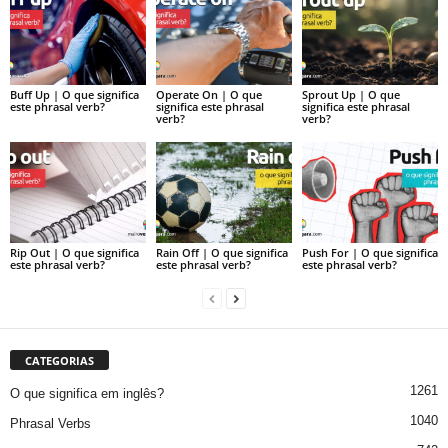
Buff Up | O que significa
Operate On | O que
Sprout Up | O que
este phrasal verb?
significa este phrasal
significa este phrasal
verb?
verb?
Rip Out | O que significa
Rain Off | O que significa
Push For | O que significa
este phrasal verb?
este phrasal verb?
este phrasal verb?
CATEGORIAS
1261
O que significa em inglês?
1040
Phrasal Verbs