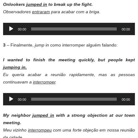
Onlookers
jumped
in
to
break
up the
fight
.
Observadores
entraram
para acabar com a briga.
Audio
00:00
00:00
Player
3
– Finalmente,
jump in
como interromper alguém falando:
I wanted to finish the meeting quickly, but people kept
jumping in.
Eu queria acabar a reunião rapidamente, mas as pessoas
continuavam a
interromper
.
Audio
00:00
00:00
Player
My neighbor
jumped in
with a strong objection at our town
meeting.
Meu vizinho
interrompeu
com uma forte objeção em nossa reunião
da cidade.