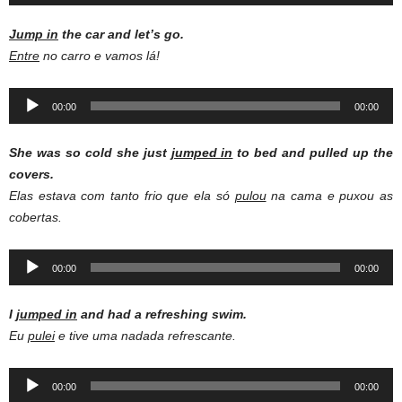
Player
Jump in
the car and let’s go.
Entre
no carro e vamos lá!
Audio
00:00
00:00
Player
She was so cold she just
jumped in
to bed and pulled up the
covers.
Elas estava com tanto frio que ela só
pulou
na cama e puxou as
cobertas.
Audio
00:00
00:00
Player
I
jumped in
and had a refreshing swim.
Eu
pulei
e tive uma nadada refrescante.
Audio
00:00
00:00
Player