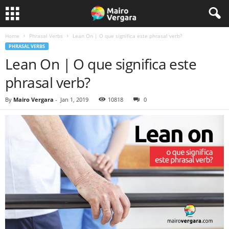
Home
Phrasal Verbs
Lean On | O que significa este phrasal verb?
PHRASAL VERBS
Lean On | O que significa este
phrasal verb?
By
Mairo Vergara
-
Jan 1, 2019
10818
0