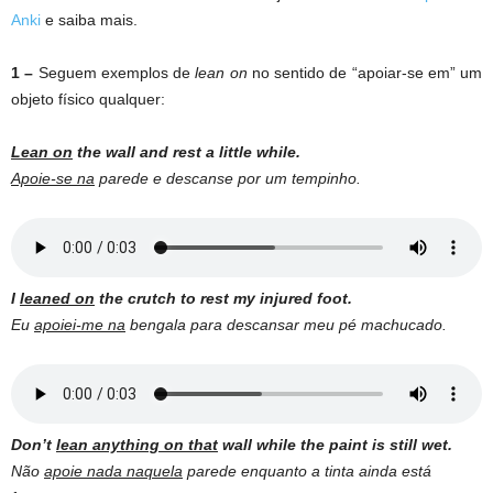
Anki
e saiba mais.
1 –
Seguem exemplos de
lean on
no sentido de “apoiar-se em” um
objeto físico qualquer:
Lean on
the wall and rest a little while.
Apoie-se na
parede e descanse por um tempinho.
I
leaned on
the crutch to rest my injured foot.
Eu
apoiei-me na
bengala para descansar meu pé machucado.
Don’t
lean anything on that
wall while the paint is still wet.
Não
apoie nada naquela
parede enquanto a tinta ainda está