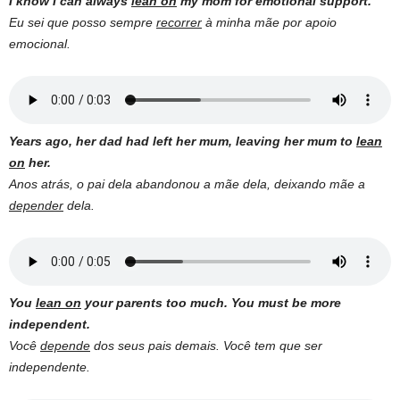
I know I can always
lean on
my mom for emotional support.
Eu sei que posso sempre
recorrer
à minha mãe por apoio
emocional.
Years ago, her dad had left her mum, leaving her mum to
lean
on
her.
Anos atrás, o pai dela abandonou a mãe dela, deixando mãe a
depender
dela.
You
lean on
your parents too much. You must be more
independent.
Você
depende
dos seus pais demais. Você tem que ser
independente.