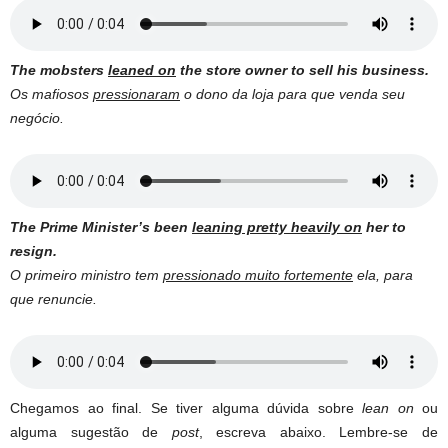
The mobsters
leaned on
the store owner to sell his business.
Os mafiosos
pressionaram
o dono da loja para que venda seu
negócio.
The Prime Minister’s been
leaning pretty heavily on
her to
resign.
O primeiro ministro tem
pressionado muito fortemente
ela, para
que renuncie.
Chegamos ao final. Se tiver alguma dúvida sobre
lean on
ou
alguma sugestão de
post
, escreva abaixo. Lembre-se de