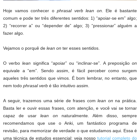
Hoje vamos conhecer o
phrasal verb lean on
. Ele é bastante
comum e pode ter três diferentes sentidos: 1) “apoiar-se em” algo;
2) “recorrer a” ou “depender de” algo; 3) “pressionar” alguém a
fazer algo.
Vejamos o porquê de
lean on
ter esses sentidos.
O verbo
lean
significa “apoiar” ou “inclinar-se”. A preposição
on
equivale a “em”. Sendo assim, é fácil perceber como surgem
aqueles três sentidos que vimos. É bom lembrar, no entanto, que
nem todo
phrasal verb
é tão intuitivo assim.
A seguir, trazemos uma série de frases com
lean on
na prática.
Basta ler e ouvir essas frases, com atenção, e você vai se tornar
capaz de usar
lean on
naturalmente. Além disso, sempre
recomendamos que use o Anki, um fantástico programa de
revisão, para memorizar de verdade o que estudamos aqui. Essa é
uma técnica de estudos essencial: veja nosso
tutorial completo do