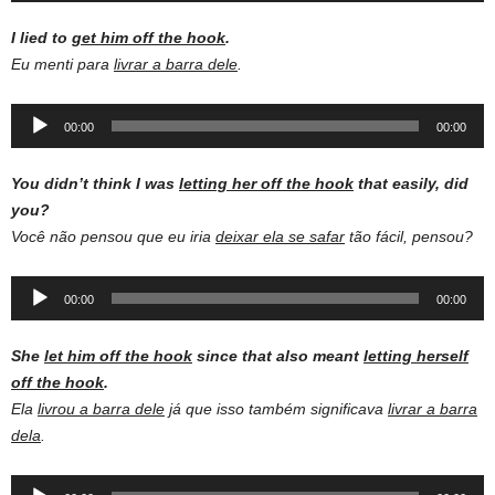
I lied to
get him off the hook
.
Eu menti para
livrar a barra dele
.
Audio
00:00
00:00
Player
You didn’t think I was
letting her off the hook
that easily, did
you?
Você não pensou que eu iria
deixar ela se safar
tão fácil, pensou?
Audio
00:00
00:00
Player
She
let him off the hook
since that also meant
letting herself
off the hook
.
Ela
livrou a barra dele
já que isso também significava
livrar a barra
dela
.
Audio