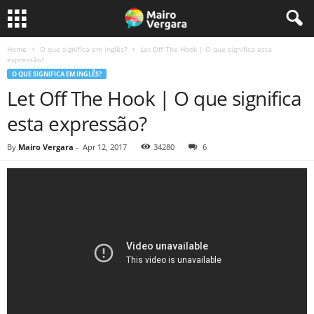
Home
O que significa em inglês?
Let Off The Hook | O que significa esta
expressão?
O QUE SIGNIFICA EM INGLÊS?
Let Off The Hook | O que significa
esta expressão?
By
Mairo Vergara
-
Apr 12, 2017
34280
6