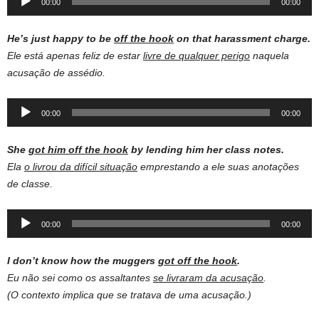
00:00
00:00
Player
He’s just happy to be
off the hook
on that harassment charge.
Ele está apenas feliz de estar
livre de qualquer perigo
naquela
acusação de assédio.
Audio
00:00
00:00
Player
She
got him off the hook
by lending him her class notes.
Ela
o livrou da difícil situação
emprestando a ele suas anotações
de classe.
Audio
00:00
00:00
Player
I don’t know how the muggers
got off the hook
.
Eu não sei como os assaltantes
se livraram da acusação
.
(O contexto implica que se tratava de uma acusação.)