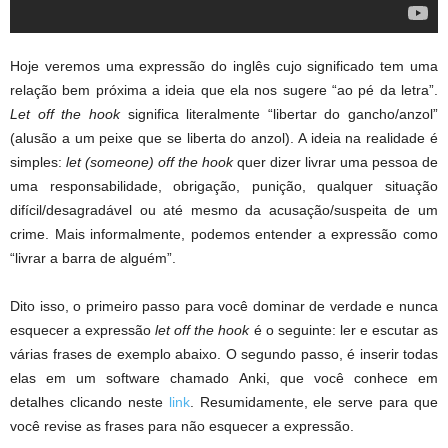
Hoje veremos uma expressão do inglês cujo significado tem uma
relação bem próxima a ideia que ela nos sugere “ao pé da letra”.
Let off the hook
significa literalmente “libertar do gancho/anzol”
(alusão a um peixe que se liberta do anzol). A ideia na realidade é
simples:
let (someone) off the hook
quer dizer livrar uma pessoa de
uma responsabilidade, obrigação, punição, qualquer situação
difícil/desagradável ou até mesmo da acusação/suspeita de um
crime. Mais informalmente, podemos entender a expressão como
“livrar a barra de alguém”.
Dito isso, o primeiro passo para você dominar de verdade e nunca
esquecer a expressão
let off the hook
é o seguinte: ler e escutar as
várias frases de exemplo abaixo. O segundo passo, é inserir todas
elas em um software chamado Anki, que você conhece em
detalhes clicando neste
link
. Resumidamente, ele serve para que
você revise as frases para não esquecer a expressão.