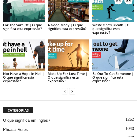
For The Sake Of | O que
A Good Many | O que
Waste One’s Breath | O
significa esta expressão?
significa esta expressão?
que significa esta
expressão?
Not Have a Hope In Hell |
Make Up For Lost Time |
Be Out To Get Someone |
O que significa esta
O que significa esta
O que significa esta
expressão?
expressão?
expressão?
CATEGORIAS
1262
O que significa em inglês?
1040
Phrasal Verbs