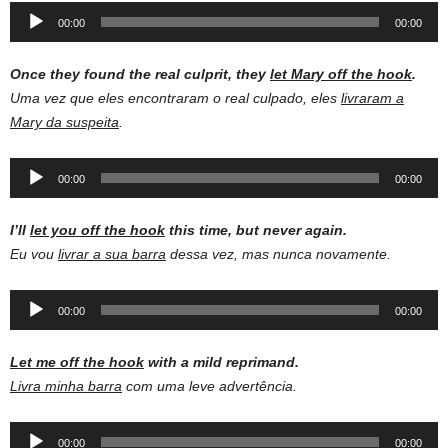
Audio
00:00
00:00
Player
Once they found the real culprit, they
let Mary off the hook
.
Uma vez que eles encontraram o real culpado, eles
livraram a
Mary da suspeita
.
Audio
00:00
00:00
Player
I’ll
let you off the hook
this time, but never again.
Eu vou
livrar a sua barra
dessa vez, mas nunca novamente.
Audio
00:00
00:00
Player
Let me off the hook
with a mild reprimand.
Livra minha barra
com uma leve advertência.
Audio
00:00
00:00