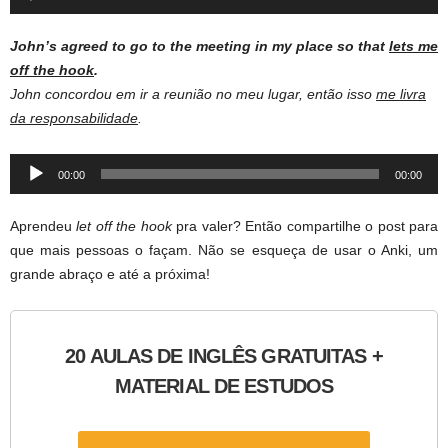
Player
John’s agreed to go to the meeting in my place so that
lets me
off the hook
.
John concordou em ir a reunião no meu lugar, então isso
me livra
da responsabilidade
.
Audio
00:00
00:00
Player
Aprendeu
let off the hook
pra valer? Então compartilhe o post para
que mais pessoas o façam. Não se esqueça de usar o Anki, um
grande abraço e até a próxima!
20 AULAS DE INGLÊS GRATUITAS +
MATERIAL DE ESTUDOS