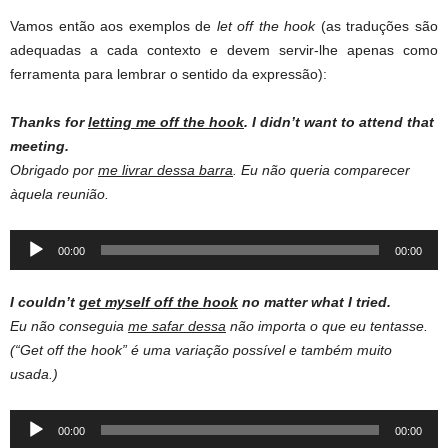
Vamos então aos exemplos de
let off the hook
(as traduções são
adequadas a cada contexto e devem servir-lhe apenas como
ferramenta para lembrar o sentido da expressão):
Thanks for
letting me off the hook
. I didn’t want to attend that
meeting.
Obrigado por
me livrar dessa barra
. Eu não queria comparecer
àquela reunião.
Audio
00:00
00:00
Player
I couldn’t
get myself off the hook
no matter what I tried.
Eu não conseguia
me safar dessa
não importa o que eu tentasse.
(“Get off the hook” é uma variação possível e também muito
usada.)
Audio
00:00
00:00
Player