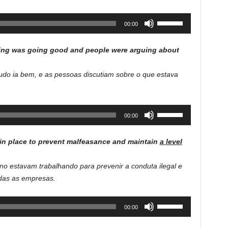
or
decrease
Use
00:00
volume.
Up/Down
Arrow
ing was going good and people were arguing about
keys
to
udo ia bem, e as pessoas discutiam sobre o que estava
increase
or
decrease
Use
00:00
volume.
Up/Down
Arrow
in place to prevent malfeasance and maintain
a
level
keys
to
o estavam trabalhando para prevenir a conduta ilegal e
increase
das as empresas.
or
decrease
Use
00:00
volume.
Up/Down
Arrow