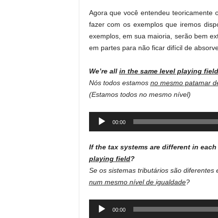
Agora que você entendeu teoricamente o
fazer com os exemplos que iremos dispo
exemplos, em sua maioria, serão bem ex
em partes para não ficar difícil de absor
We’re all
in the same level playing fiel
Nós todos estamos
no mesmo patamar de
(Estamos todos no mesmo nível)
Audio
00:00
Player
If the ​tax ​systems are different in eac
playing ​field
?
Se os sistemas tributários são diferente
num mesmo nível de igualdade
?
Audio
00:00
Player