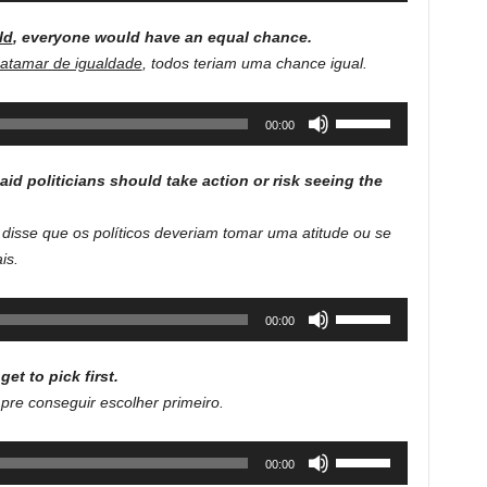
Arrow
ld
,
everyone
would
have
an
equal
chance.
keys
tamar de igualdade
, todos teriam
uma chance igual.
to
increase
Use
00:00
or
Up/Down
decrease
Arrow
volume.
id politicians should take action or risk seeing the
keys
to
disse que os políticos deveriam tomar uma atitude ou se
increase
is.
or
decrease
Use
00:00
volume.
Up/Down
Arrow
get
to
pick
first.
keys
re conseguir escolher primeiro.
to
increase
Use
00:00
or
Up/Down