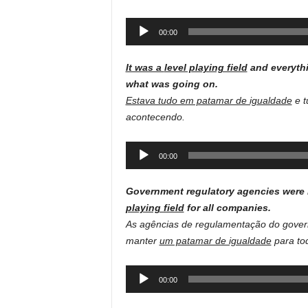
Audio
00:00
Player
It was a
level playing field
and everyth
what was going on.
Estava tudo em patamar de igualdade
e t
acontecendo.
Audio
00:00
Player
Government regulatory agencies were 
playing field
for all companies.
As agências de regulamentação do govern
manter
um patamar de igualdade
para to
Audio
00:00
Player