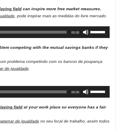
decrease
Arrow
volume.
laying field
can inspire more free market measures.
keys
gualdade
, pode inspirar mais as medidas do livre mercado.
to
increase
Use
00:00
or
Up/Down
decrease
Arrow
volume.
blem competing with the mutual savings banks if they
keys
to
enhum problema competindo com os bancos de poupança
increase
ar de igualdade
.
or
decrease
volume.
Use
00:00
Up/Down
Arrow
playing field
at your work place so everyone has a fair
keys
to
atamar de igualdade
no seu local de trabalho, assim todos
increase