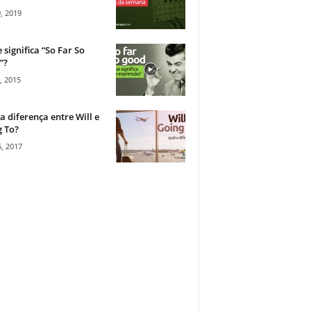
, 2019
 significa “So Far So
”?
, 2015
a diferença entre Will e
 To?
, 2017