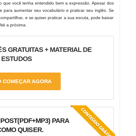
o que você tenha entendido bem a expressão. Apesar dos
keys
 para aumentar seu vocabulário e praticar seu inglês. Se
to
mpartilhar, e se quiser praticar a sua escuta, pode baixar
increase
Até a próxima.
or
decrease
volume.
ÊS GRATUITAS + MATERIAL DE
ESTUDOS
 COMEÇAR AGORA
 POST
(PDF+MP3) PARA
OMO QUISER.