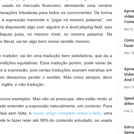
usada no mercado financeiro, denotando uma cenário
Apre
axações tributárias para todos os concorrentes. De forma
vídeo
e a expressão transmite é “jogar no mesmo patamar”, um
Come
está disputando algo com alguém
in a level playing field
, isso
Apr 6,
disputa justa, no mesmo nível, no mesmo patamar. Na
Como
 literal, vai ter algo bem nesse sentido mesmo.
fazer
Dec 16
 tradutor, vai ter uma tradução bem satisfatória, que da a
ndições equitativas. Essa tradução porém, pode variar de
Apre
s a expressão, pois certas traduções soariam estrahas em
Vídeo
sem deixarmos perder o sentido. Mas como sempre, devo
And C
 inglês, e não tradução.
Nov 24
Speak
poucos exemplos. Mas não se preocupe, eles estão vindo aí
difer
dade entender a expressão naturalmente, em contexto. Para
Feb 5,
leia sem falta, o
nosso artigo completo sobre o Anki
, uma
de te fazer reter até 90% do conteúdo estudado, se usada
Estru
Sema