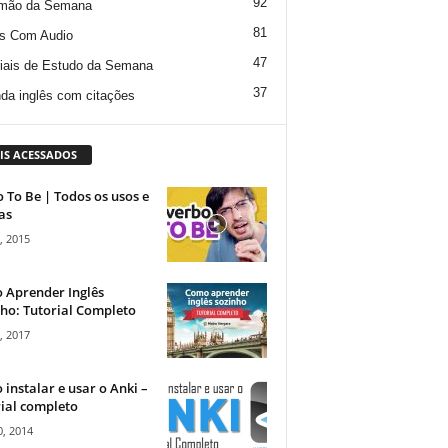
92
mão da Semana
81
s Com Audio
47
iais de Estudo da Semana
37
da inglês com citações
IS ACESSADOS
 To Be | Todos os usos e
as
, 2015
 Aprender Inglês
ho: Tutorial Completo
, 2017
instalar e usar o Anki –
ial completo
, 2014