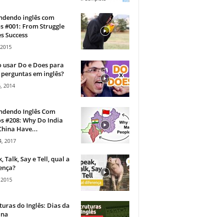
ndendo inglês com
s #001: From Struggle
s Success
 2015
 usar Do e Does para
 perguntas em inglês?
, 2014
ndendo Inglês Com
s #208: Why Do India
hina Have...
, 2017
, Talk, Say e Tell, qual a
ença?
 2015
turas do Inglês: Dias da
na