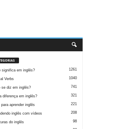
TEGORIAS
1261
 significa em inglês?
1040
al Verbs
741
se diz em inglês?
321
a diferença em inglês?
221
 para aprender inglês
208
dendo inglês com vídeos
98
turas do inglês