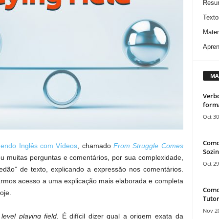
Resu
Texto
Mater
Apren
MA
Verbo
form
Oct 30
Como
endo Inglês com Vídeos
, chamado
From Struggle Comes
Sozin
u muitas perguntas e comentários, por sua complexidade,
Oct 29
redão” de texto, explicando a expressão nos comentários.
rmos acesso a uma explicação mais elaborada e completa
Como 
oje.
Tutor
Nov 20
é
level playing field.
É difícil dizer qual a origem exata da