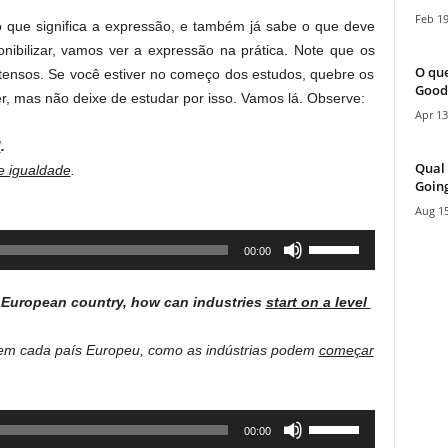
Feb 19
 que significa a expressão, e também já sabe o que deve
nibilizar, vamos ver a expressão na prática. Note que os
O que
tensos. Se você estiver no começo dos estudos, quebre os
Good
ver, mas não deixe de estudar por isso. Vamos lá. Observe:
Apr 13
d
.
Qual 
 igualdade
.
Going
Aug 15
Use
00:00
Up/Down
Arrow
h ​European ​country, how can ​industries
​start on a level ​
keys
to
s em cada país Europeu, como as indústrias podem
começar
increase
or
decrease
Use
00:00
volume.
Up/Down