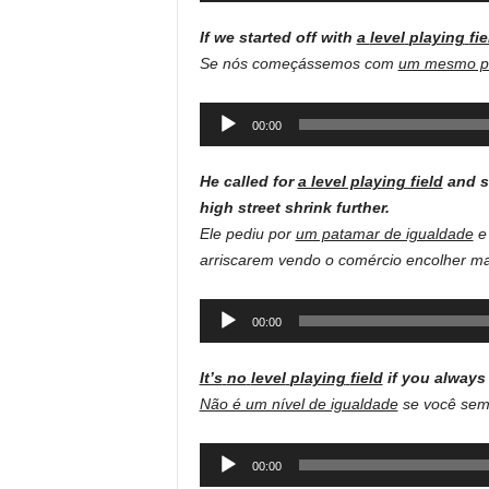
If we
started
off
with
a
level
playing
fie
Se nós começássemos com
um mesmo pa
Audio
00:00
Player
He called for
a level playing field
and sa
high street shrink further.
Ele pediu por
um patamar de igualdade
e 
arriscarem vendo o comércio encolher ma
Audio
00:00
Player
It’s
no
level
playing
field
if
you
always
Não é um nível de igualdade
se você semp
Audio
00:00
Player