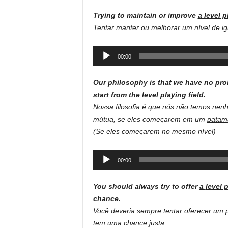
Trying to maintain or improve
a level p
Tentar manter ou melhorar
um nível de i
Audio
00:00
Player
Our philosophy is that we have no pro
start from the
level playing field
.
Nossa filosofia é que nós não temos n
mútua, se eles começarem em um
patam
(Se eles começarem no mesmo nível)
Audio
00:00
Player
You should always try to offer
a
level 
chance.
Você deveria sempre tentar oferecer
um p
tem uma chance justa.