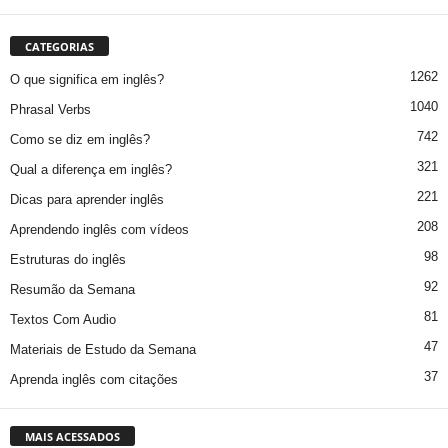
CATEGORIAS
1262
O que significa em inglês?
1040
Phrasal Verbs
742
Como se diz em inglês?
321
Qual a diferença em inglês?
221
Dicas para aprender inglês
208
Aprendendo inglês com vídeos
98
Estruturas do inglês
92
Resumão da Semana
81
Textos Com Audio
47
Materiais de Estudo da Semana
37
Aprenda inglês com citações
MAIS ACESSADOS