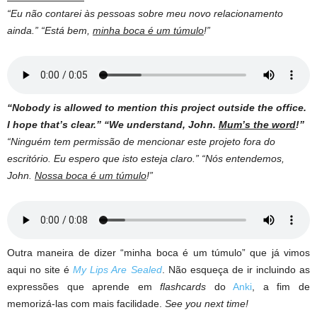
“Eu não contarei às pessoas sobre meu novo relacionamento
ainda.” “Está bem,
minha boca é um túmulo
!”
“Nobody is allowed to mention this project outside the office.
I hope that’s clear.” “We understand, John.
Mum’s the word
!”
“Ninguém tem permissão de mencionar este projeto fora do
escritório. Eu espero que isto esteja claro.” “Nós entendemos,
John.
Nossa boca é um túmulo
!”
Outra maneira de dizer “minha boca é um túmulo” que já vimos
aqui no site é
My Lips Are Sealed
. Não esqueça de ir incluindo as
expressões que aprende em
flashcards
do
Anki
, a fim de
memorizá-las com mais facilidade.
See you next time!