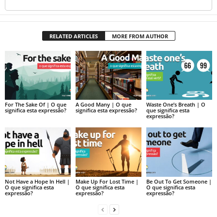
RELATED ARTICLES
MORE FROM AUTHOR
For The Sake Of | O que
A Good Many | O que
Waste One’s Breath | O
significa esta expressão?
significa esta expressão?
que significa esta
expressão?
Not Have a Hope In Hell |
Make Up For Lost Time |
Be Out To Get Someone |
O que significa esta
O que significa esta
O que significa esta
expressão?
expressão?
expressão?