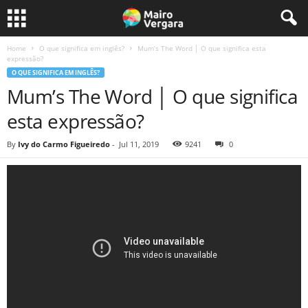
Home
O que significa em inglês?
Mum’s The Word │ O que significa esta
expressão?
O QUE SIGNIFICA EM INGLÊS?
Mum’s The Word │ O que significa
esta expressão?
By
Ivy do Carmo Figueiredo
-
Jul 11, 2019
9241
0