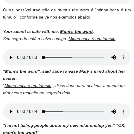
Outra possível tradução de
mum’s the word
é “minha boca é um
túmulo”, conforme se vê nos exemplos abaixo:
Your secret is safe with me.
Mum’s the word
.
Seu segredo está a salvo comigo.
Minha boca é um túmulo
.
“
Mum’s the word
“, said Jane to ease Mary’s mind about her
secret.
“
Minha boca é um túmulo
”, disse Jane para acalmar a mente de
Mary com respeito ao segredo dela.
“I’m not telling people about my new relationship yet.” “OK,
mum’s the word
!”