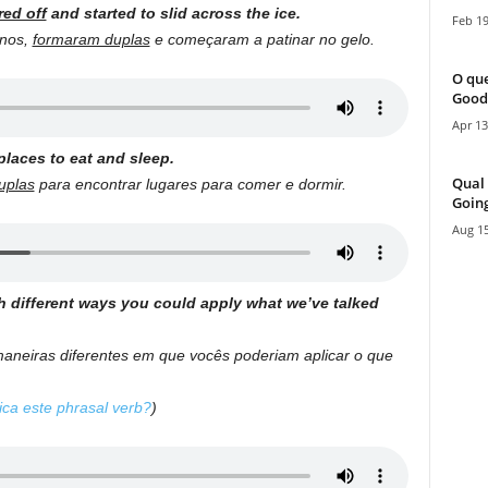
red off
and started to slid across the ice.
Feb 19
inos,
formaram duplas
e começaram a patinar no gelo.
O que
Good
Apr 13
places to eat and sleep.
Qual 
uplas
para encontrar lugares para comer e dormir.
Going
Aug 15
 different ways you could apply what we’ve talked
neiras diferentes em que vocês poderiam aplicar o que
ca este phrasal verb?
)