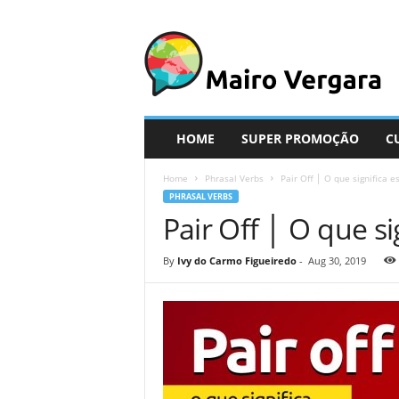
M
a
i
r
o
V
e
HOME
SUPER PROMOÇÃO
C
r
g
Home
Phrasal Verbs
Pair Off │ O que significa e
a
PHRASAL VERBS
r
Pair Off │ O que si
a
By
Ivy do Carmo Figueiredo
-
Aug 30, 2019