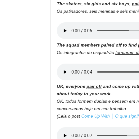
The skaters, six girls and six boys,
pai
Os patinadores, seis meninas e seis men
The squad members
paired off
to find 
Os integrantes do esquadrão
formaram d
OK, everyone
pair off
and come up with
about today to your work.
OK, todos
formem duplas
e pensem em ma
conversamos hoje em seu trabalho.
(Leia o post
Come Up With │ O que signifi