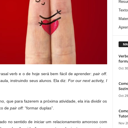
Resu
Texto
Mater
Apren
MA
Verbo
form
Oct 30
asal verb e o de hoje será bem fácil de aprender:
pair off
.
la, instruindo seus alunos. Ela diz:
For our next activity, I
Como
Sozin
Oct 29
, que para fazerem a próxima atividade, ela iria dividir os
ico de
pair off:
“formar duplas”.
Como 
Tutor
sado no sentido de iniciar um relacionamento amoroso com
Nov 20