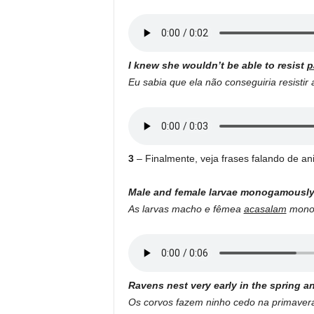
I knew she wouldn’t be able to resist
p
Eu sabia que ela não conseguiria resistir
3
– Finalmente, veja frases falando de a
Male and female larvae monogamousl
As larvas macho e fêmea
acasalam
monog
Ravens nest very early in the spring a
Os corvos fazem ninho cedo na primaver