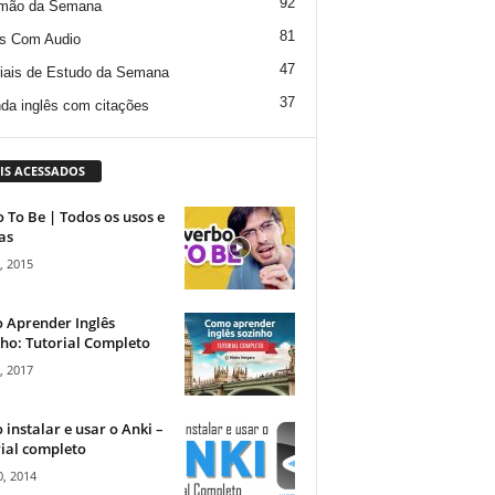
92
mão da Semana
81
s Com Audio
47
iais de Estudo da Semana
37
da inglês com citações
IS ACESSADOS
 To Be | Todos os usos e
as
, 2015
 Aprender Inglês
ho: Tutorial Completo
, 2017
instalar e usar o Anki –
ial completo
, 2014