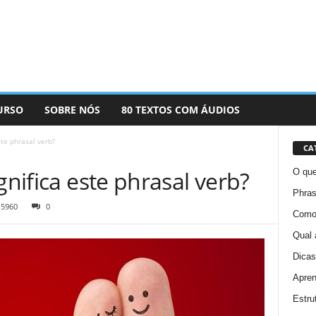
URSO
SOBRE NÓS
80 TEXTOS COM ÁUDIOS
ste phrasal verb?
CA
gnifica este phrasal verb?
O que
Phras
5960
0
Como 
Qual 
Dicas
Apren
Estru