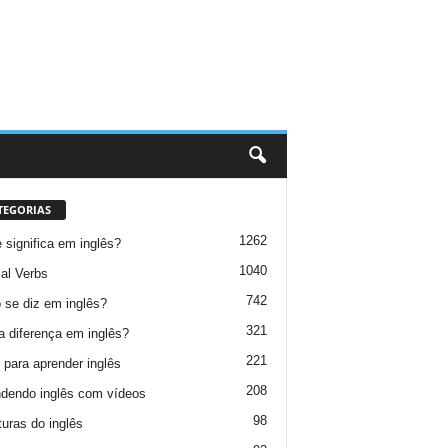
TEGORIAS
1262
 significa em inglês?
1040
al Verbs
742
se diz em inglês?
321
a diferença em inglês?
221
 para aprender inglês
208
dendo inglês com vídeos
98
turas do inglês