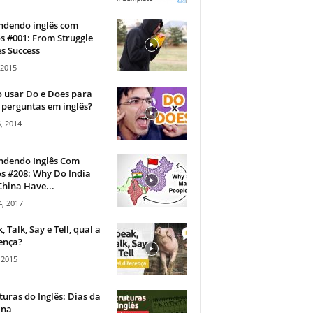
ndendo inglês com
s #001: From Struggle
s Success
 2015
 usar Do e Does para
 perguntas em inglês?
, 2014
ndendo Inglês Com
s #208: Why Do India
hina Have...
, 2017
, Talk, Say e Tell, qual a
ença?
 2015
turas do Inglês: Dias da
na