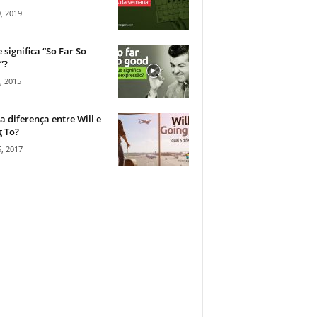
, 2019
 significa “So Far So
”?
, 2015
a diferença entre Will e
 To?
, 2017