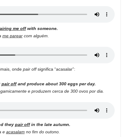
airing me off
with someone.
 a
me parear
com alguém.
nimais, onde
pair off
significa “acasalar”:
y
pair off
and produce about 300 eggs per day.
amicamente e produzem cerca de 300 ovos por dia.
nd they
pair off
in the late autumn.
a e
acasalam
no fim do outono.