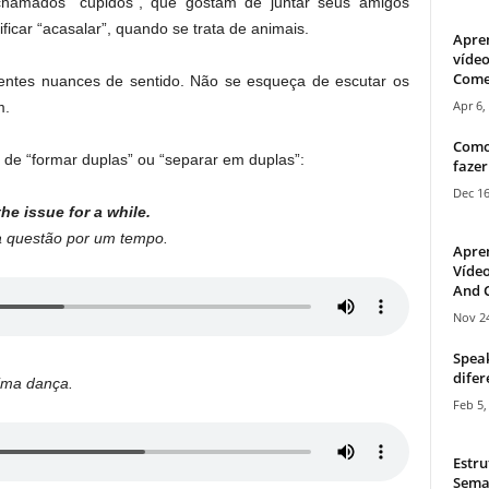
chamados “cupidos”, que gostam de juntar seus amigos
ificar “acasalar”, quando se trata de animais.
Apre
vídeo
Come
entes nuances de sentido. Não se esqueça de escutar os
Apr 6,
m.
Como
 de “formar duplas” ou “separar em duplas”:
fazer
Dec 16
e issue for a while.
 a questão por um tempo.
Apre
Vídeo
And C
Nov 24
Speak
difer
ima dança.
Feb 5,
Estru
Sema