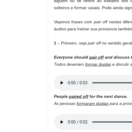
alguém ou se refere ao trabalho dos 
solteiros e formar casais. Pode ainda sign
Vejamos frases com
pair off
nestas difer
áudios para treinar sua pronúncia també
1
– Primeiro, veja
pair off
no sentido geral
Everyone should
pair off
and discuss th
Todos deveriam
formar duplas
e discutir
People
paired off
for the next dance.
As pessoas
formaram duplas
para a próx