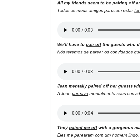
All my friends seem to be
pairing off
an
Todos os meus amigos parecem estar
fo
We’ll have to
pair off
the guests who di
Nós teremos de
parear
os convidados qu
Jean mentally
paired off
her guests wh
A Jean
pareava
mentalmente seus convida
They
paired me off
with a gorgeous ma
Eles
me parearam
com um homem lindo.