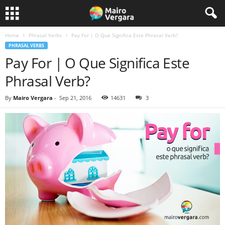
Home
Phrasal Verbs
Pay For | O Que Significa Este Phrasal Verb?
PHRASAL VERBS
Pay For | O Que Significa Este
Phrasal Verb?
By
Mairo Vergara
-
Sep 21, 2016
14631
3