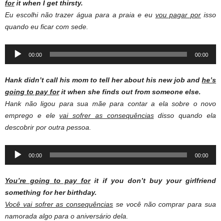
for
it when I get thirsty.
Eu escolhi não trazer água para a praia e eu
vou pagar por
isso
quando eu ficar com sede.
Audio
00:00
00:00
Player
Hank didn’t call his mom to tell her about his new job and
he’s
going to pay for
it when she finds out from someone else.
Hank não ligou para sua mãe para contar a ela sobre o novo
emprego e ele
vai sofrer as consequências
disso quando ela
descobrir por outra pessoa.
Audio
00:00
00:00
Player
You’re going to pay for
it if you don’t buy your girlfriend
something for her birthday.
Você vai sofrer as consequências
se você não comprar para sua
namorada algo para o aniversário dela.