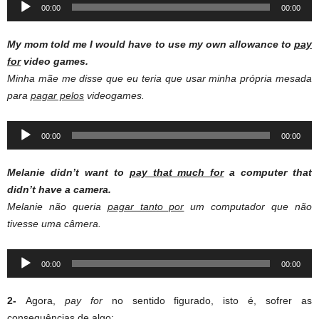
Audio
00:00
00:00
Player
My mom told me I would have to use my own allowance to
pay
for
video games.
Minha mãe me disse que eu teria que usar minha própria mesada
para
pagar pelos
videogames.
Audio
00:00
00:00
Player
Melanie didn’t want to
pay that much for
a computer that
didn’t have a camera.
Melanie não queria
pagar tanto por
um computador que não
tivesse uma câmera.
Audio
00:00
00:00
Player
2-
Agora,
pay for
no sentido figurado, isto é, sofrer as
consequências de algo: