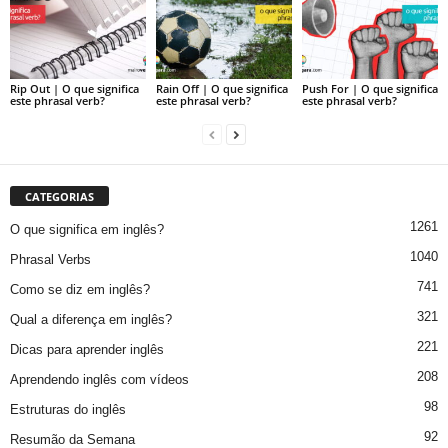
Rip Out | O que significa
Rain Off | O que significa
Push For | O que significa
este phrasal verb?
este phrasal verb?
este phrasal verb?
CATEGORIAS
1261
O que significa em inglês?
1040
Phrasal Verbs
741
Como se diz em inglês?
321
Qual a diferença em inglês?
221
Dicas para aprender inglês
208
Aprendendo inglês com vídeos
98
Estruturas do inglês
92
Resumão da Semana