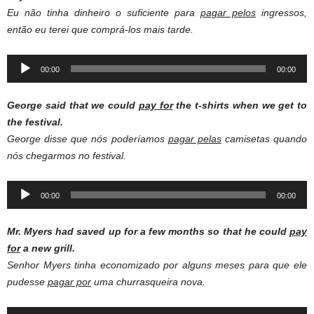
Eu não tinha dinheiro o suficiente para
pagar pelos
ingressos,
então eu terei que comprá-los mais tarde.
Audio
00:00
00:00
Player
George said that we could
pay for
the t-shirts when we get to
the festival.
George disse que nós poderíamos
pagar pelas
camisetas quando
nós chegarmos no festival.
Audio
00:00
00:00
Player
Mr. Myers had saved up for a few months so that he could
pay
for
a new grill.
Senhor Myers tinha economizado por alguns meses para que ele
pudesse
pagar por
uma churrasqueira nova.