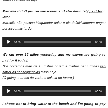
Marcella didn’t put on sunscreen and she definitely
paid for
it
later.
Marcella não passou bloqueador solar e ela definitivamente
pagou
por
isso mais tarde.
Audio
00:00
00:00
Player
We ran over 15 miles yesterday and my calves
are going to
pay for
it today.
Nós corremos mais de 15 milhas ontem e minhas panturrilhas
vão
sofrer as consequências
disso hoje.
(O going to antes do verbo o coloca no futuro.)
Audio
00:00
00:00
Player
I chose not to bring water to the beach and
I’m going to pay