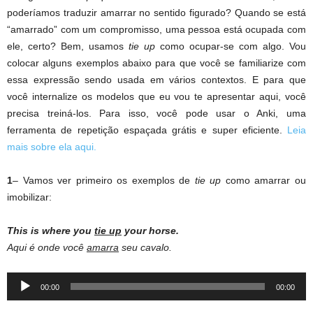
poderíamos traduzir amarrar no sentido figurado? Quando se está
“amarrado” com um compromisso, uma pessoa está ocupada com
ele, certo? Bem, usamos
tie up
como ocupar-se com algo. Vou
colocar alguns exemplos abaixo para que você se familiarize com
essa expressão sendo usada em vários contextos. E para que
você internalize os modelos que eu vou te apresentar aqui, você
precisa treiná-los. Para isso, você pode usar o Anki, uma
ferramenta de repetição espaçada grátis e super eficiente.
Leia
mais sobre ela aqui.
1
– Vamos ver primeiro os exemplos de
tie up
como amarrar ou
imobilizar:
This is where you
tie
up
your
horse
.
Aqui é onde você
amarra
seu cavalo.
Audio
00:00
00:00
Player