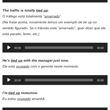
Player
The traffic is totally
tied up
.
O tráfego está totalmente “
amarrado
”.
(Na frase acima, novamente temos um exemplo de tie up no
sentido figurado. Se o trânsito está “amarrado”, quer dizer que ele
está parado, lento, etc.)
Audio
00:00
00:00
Player
He’s
tied up
with the manager just now.
Ele está
ocupado
com o gerente neste momento.
Audio
00:00
00:00
Player
I’m
tied up
tomorrow.
Eu estou
ocupado
amanhã.