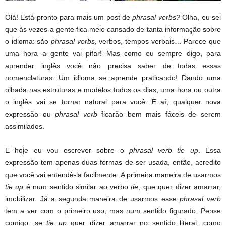
Olá! Está pronto para mais um post de
phrasal verbs?
Olha, eu sei
que às vezes a gente fica meio cansado de tanta informação sobre
o idioma: são
phrasal verbs,
verbos, tempos verbais… Parece que
uma hora a gente vai pifar! Mas como eu sempre digo, para
aprender inglês você não precisa saber de todas essas
nomenclaturas. Um idioma se aprende praticando! Dando uma
olhada nas estruturas e modelos todos os dias, uma hora ou outra
o inglês vai se tornar natural para você. E aí, qualquer nova
expressão ou
phrasal verb
ficarão bem mais fáceis de serem
assimilados.
E hoje eu vou escrever sobre o
phrasal verb tie up
. Essa
expressão tem apenas duas formas de ser usada, então, acredito
que você vai entendê-la facilmente. A primeira maneira de usarmos
tie up
é num sentido similar ao verbo
tie
, que quer dizer amarrar,
imobilizar. Já a segunda maneira de usarmos esse
phrasal verb
tem a ver com o primeiro uso, mas num sentido figurado. Pense
comigo: se
tie up
quer dizer amarrar no sentido literal, como