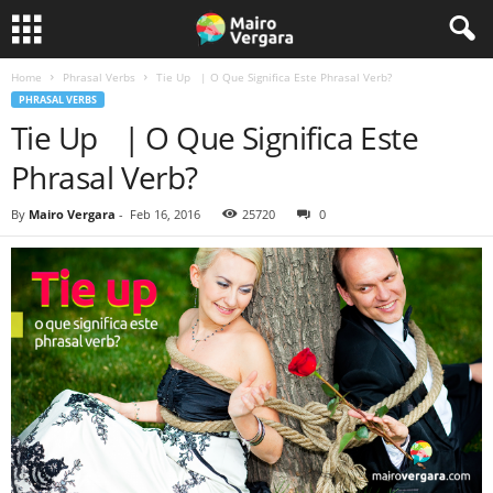
Home
Phrasal Verbs
Tie Up | O Que Significa Este Phrasal Verb?
PHRASAL VERBS
Tie Up | O Que Significa Este
Phrasal Verb?
By
Mairo Vergara
-
Feb 16, 2016
25720
0