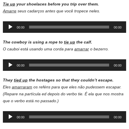
Tie
up
your
shoelaces
before you
trip
over them.
Amarre
seus cadarços antes que você tropece neles.
Audio
00:00
00:00
Player
The cowboy is using a rope to
tie up
the calf.
O cauboi está usando uma corda para
amarrar
o bezerro.
Audio
00:00
00:00
Player
They
tied up
the hostages so that they couldn’t escape.
Eles
amarraram
os reféns para que eles não pudessem escapar.
(Repare na partícula ed depois do verbo tie. É ela que nos mostra
que o verbo está no passado.)
Audio
00:00
00:00
Player