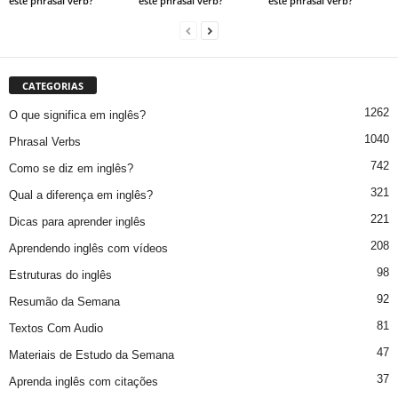
este phrasal verb?
este phrasal verb?
este phrasal verb?
CATEGORIAS
1262
O que significa em inglês?
1040
Phrasal Verbs
742
Como se diz em inglês?
321
Qual a diferença em inglês?
221
Dicas para aprender inglês
208
Aprendendo inglês com vídeos
98
Estruturas do inglês
92
Resumão da Semana
81
Textos Com Audio
47
Materiais de Estudo da Semana
37
Aprenda inglês com citações