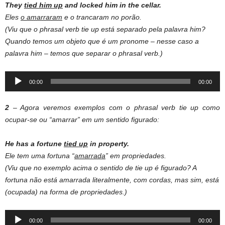
They
tied
him up
and
locked
him in the
cellar
.
Eles
o amarraram
e o trancaram no porão.
(Viu que o phrasal verb tie up está separado pela palavra him?
Quando temos um objeto que é um pronome – nesse caso a
palavra him – temos que separar o phrasal verb.)
Audio
00:00
00:00
Player
2
– Agora veremos exemplos com o phrasal verb tie up como
ocupar-se ou “amarrar” em um sentido figurado:
He has a fortune
tied up
in property.
Ele tem uma fortuna “
amarrada
” em propriedades.
(Viu que no exemplo acima o sentido de tie up é figurado? A
fortuna não está amarrada literalmente, com cordas, mas sim, está
(ocupada) na forma de propriedades.)
Audio
00:00
00:00