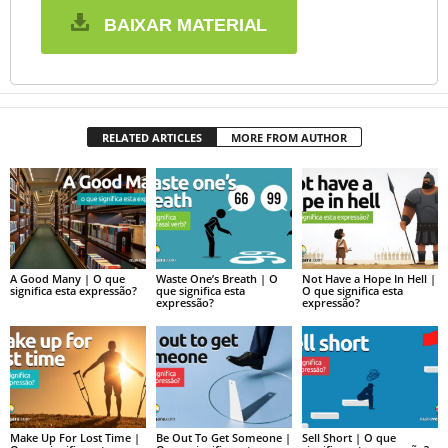
BAIXAR MATERIAL
RELATED ARTICLES
MORE FROM AUTHOR
A Good Many | O que
Waste One’s Breath | O
Not Have a Hope In Hell |
significa esta expressão?
que significa esta
O que significa esta
expressão?
expressão?
Make Up For Lost Time |
Be Out To Get Someone |
Sell Short | O que