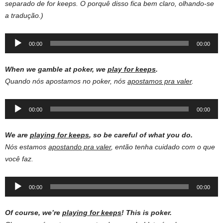
separado de for keeps. O porquê disso fica bem claro, olhando-se
a tradução.)
Audio
00:00
00:00
Player
When we gamble at poker, we
play for keeps
.
Quando nós apostamos no poker, nós
apostamos pra valer
.
Audio
00:00
00:00
Player
We are
playing for keeps
, so be careful of what you do.
Nós estamos
apostando pra valer
, então tenha cuidado com o que
você faz.
Audio
00:00
00:00
Player
Of course, we’re
playing for keeps
!
This is poker.