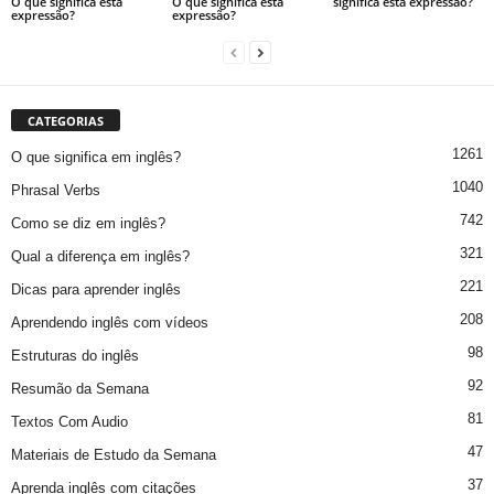
O que significa esta
O que significa esta
significa esta expressão?
expressão?
expressão?
CATEGORIAS
1261
O que significa em inglês?
1040
Phrasal Verbs
742
Como se diz em inglês?
321
Qual a diferença em inglês?
221
Dicas para aprender inglês
208
Aprendendo inglês com vídeos
98
Estruturas do inglês
92
Resumão da Semana
81
Textos Com Audio
47
Materiais de Estudo da Semana
37
Aprenda inglês com citações