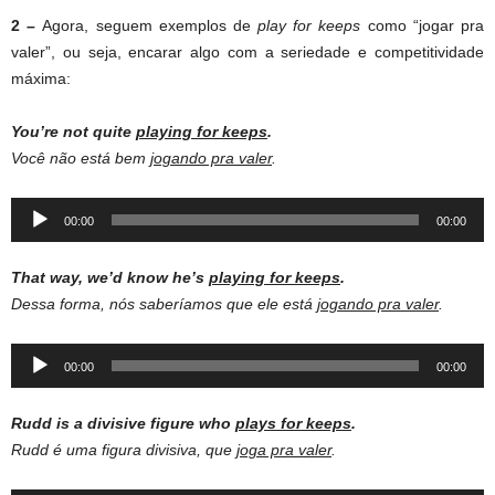
2 –
Agora, seguem exemplos de
play for keeps
como “jogar pra
valer”, ou seja, encarar algo com a seriedade e competitividade
máxima:
You’re not quite
playing for keeps
.
Você não está bem
jogando pra valer
.
Audio
00:00
00:00
Player
That way, we’d know he’s
playing for keeps
.
Dessa forma, nós saberíamos que ele está
jogando pra valer
.
Audio
00:00
00:00
Player
Rudd is a divisive figure who
plays for keeps
.
Rudd é uma figura divisiva, que
joga pra valer
.