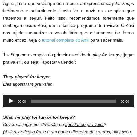
Agora, para que você aprenda a usar a expressão
play for keeps
facilmente e naturalmente, basta ler e ouvir os exemplos que
trazemos a seguir. Feito isso, recomendamos fortemente que
conheça e use o Anki, um fantástico programa de revisão. O Anki
nos ajuda memorizar o vocabulário que estudamos, de forma
muito eficaz. Veja o
tutorial completo do Anki
para saber mais.
1 –
Seguem exemplos do primeiro sentido de
play for keeps
; “jogar
pra valer”, ou seja, “apostar valendo”:
They
played for keeps
.
Eles
apostaram pra valer
.
Audio
00:00
00:00
Player
Shall we play for fun or
for keeps
?
Devemos jogar por diversão ou
apostando pra valer
?
(A sintaxe dessa frase é um pouco diferente das outras; play ficou