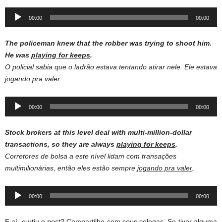
Audio
00:00
00:00
Player
The policeman knew that the robber was trying to shoot him.
He was
playing for keeps
.
O policial sabia que o ladrão estava tentando atirar nele. Ele estava
jogando pra valer
.
Audio
00:00
00:00
Player
Stock brokers at this level deal with multi-million-dollar
transactions, so they are always
playing for keeps
.
Corretores de bolsa a este nível lidam com transações
multimilionárias, então eles estão sempre
jogando pra valer
.
Audio
00:00
00:00
Player
E aí, curtiu o
post
? Compartilhe com seus colegas. Se tiver alguma