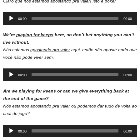
Claro que nós estamos
apostando pra valer
!
Isto é poker.
Audio
00:00
00:00
Player
We’re
playing for keeps
here, so don’t bet anything you can’t
live without.
Nós estamos
apostando pra valer
aqui, então não aposte nada que
você não pode viver sem.
Audio
00:00
00:00
Player
Are we
playing for keeps
or can we give everything back at
the end of the game?
Nós estamos
apostando pra valer
ou podemos dar tudo de volta ao
final do jogo?
Audio
00:00
00:00
Player