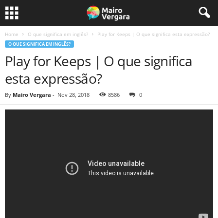
Home
O que significa em inglês?
Play for Keeps | O que significa esta expressão?
O QUE SIGNIFICA EM INGLÊS?
Play for Keeps | O que significa
esta expressão?
By
Mairo Vergara
-
Nov 28, 2018
8586
0