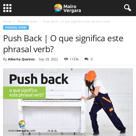
Home
Phrasal Verbs
Push Back | O que significa este phrasal verb?
PHRASAL VERBS
Push Back | O que significa este
phrasal verb?
By
Alberto Queiroz
-
Sep 29, 2022
11336
0