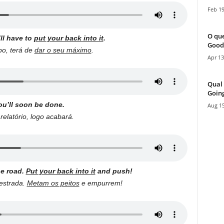
Feb 19
O que
’ll have to
put your back into it
.
Good
po, terá de
dar o seu máximo
.
Apr 13
Qual 
Going
ou’ll soon be done.
Aug 15
elatório, logo acabará.
he road.
Put your back into it
and push!
 estrada.
Metam os peitos
e empurrem!