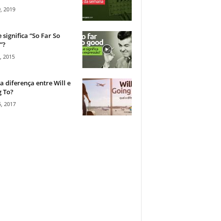
, 2019
 significa “So Far So
”?
, 2015
a diferença entre Will e
 To?
, 2017