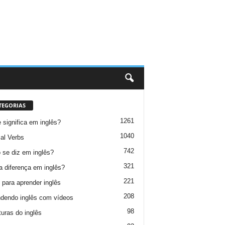
TEGORIAS
1261
 significa em inglês?
1040
al Verbs
742
se diz em inglês?
321
a diferença em inglês?
221
 para aprender inglês
208
dendo inglês com vídeos
98
turas do inglês