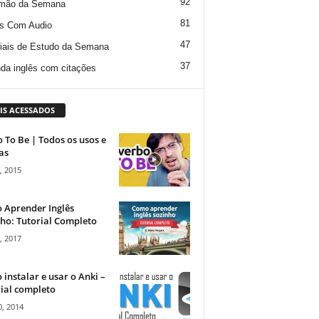
92
mão da Semana
81
s Com Audio
47
iais de Estudo da Semana
37
da inglês com citações
IS ACESSADOS
 To Be | Todos os usos e
as
, 2015
 Aprender Inglês
ho: Tutorial Completo
, 2017
instalar e usar o Anki –
ial completo
, 2014