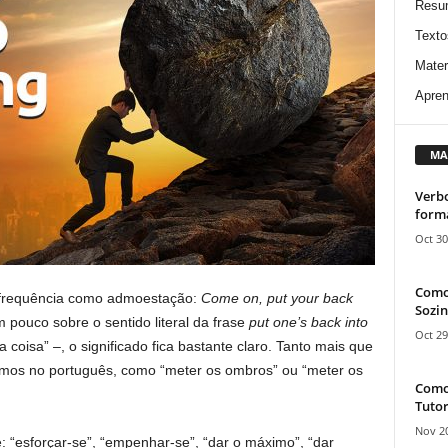
Resu
Texto
Mater
Apren
MA
Verbo
form
Oct 30
Como
frequência como admoestação:
Come on, put your back
Sozin
 pouco sobre o sentido literal da frase
put one’s back into
Oct 29
 coisa” –, o significado fica bastante claro. Tanto mais que
emos no português, como “meter os ombros” ou “meter os
Como 
Tutor
Nov 20
e: “esforçar-se”, “empenhar-se”, “dar o máximo”, “dar