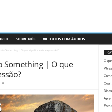
URSO
SOBRE NÓS
80 TEXTOS COM ÁUDIOS
Into Something | O que significa esta expressão?
CA
to Something | O que
O que
Phras
ressão?
Como 
0
Qual 
Dicas
Apren
Estru