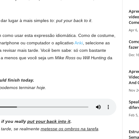
Apre
vídeo
ar lugar à mais simples
to
:
put your back to it
.
Come
Apr 6,
m como usar esta expressão idiomática. Como de costume,
Como
martphone ou computador o aplicativo
Anki
, selecione as
fazer
a revisar mais tarde. Você bem sabe: só com bastante
Dec 16
, a menos que você seja um
Mike Ross
ou
Will Hunting
da
Apre
Vídeo
uld finish today.
And C
 podemos terminar hoje.
Nov 24
Speak
difer
Feb 5,
 if you really
put your back into it
.
 tarde, se realmente
metesse os ombros na tarefa
.
Estru
Sema