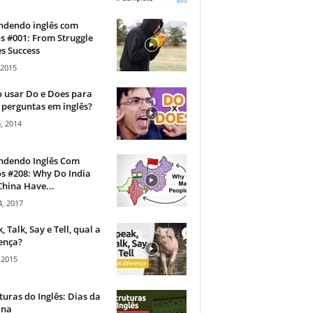
ndendo inglês com
s #001: From Struggle
s Success
 2015
 usar Do e Does para
 perguntas em inglês?
, 2014
ndendo Inglês Com
s #208: Why Do India
hina Have...
, 2017
, Talk, Say e Tell, qual a
ença?
 2015
turas do Inglês: Dias da
na