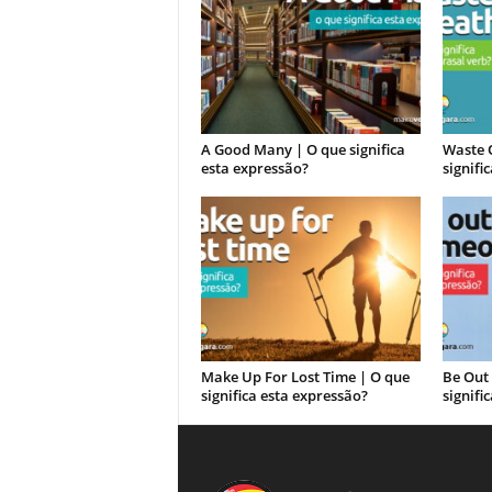
A Good Many | O que significa
Waste 
esta expressão?
signifi
Make Up For Lost Time | O que
Be Out
significa esta expressão?
signifi