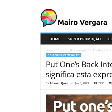
M
a
i
r
o
V
e
HOME
SUPER PROMOÇÃO
C
r
g
Home
O que significa em inglês?
Put One’s Back 
a
O QUE SIGNIFICA EM INGLÊS?
r
Put One’s Back In
a
significa esta exp
By
Alberto Queiroz
-
Jan 3, 2023
2233