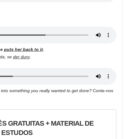
he
puts her back to it
.
ada, se
der duro
.
 into something
you really wanted to get done?
Conte-nos
ÊS GRATUITAS + MATERIAL DE
ESTUDOS