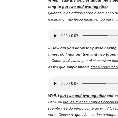
When I saw the articles about the stole
long to
put two and two together
.
Quando vi os artigos sobre o caminhão 
escapado, não levou muito tempo para
ju
– How did you know they were having an
times, so I just
put two and two togeth
– Como você sabia que eles estavam tend
assim que simplesmente
tirei a conclusão
Well, I
put two and two together
and ca
Bem, eu
tirei as minhas próprias conclus
(Lembra-se do verbo come up with? Caso 
verbs Classe A, que são usados o tempo