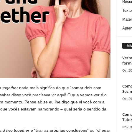
Resu
Texto
Mater
Apren
MA
Verbo
form
Oct 30
Como
o together
nada mais significa do que “somar dois com
Sozin
 saber disso você precisava vir aqui! O que vamos ver é o
Oct 29
um momento. Pense aí: se eu lhe digo que vi você com a
que vocês estavam namorando – qual seria o sentido da
Como 
Tutor
Nov 20
and two together
é “tirar as próprias conclusões” ou “chegar