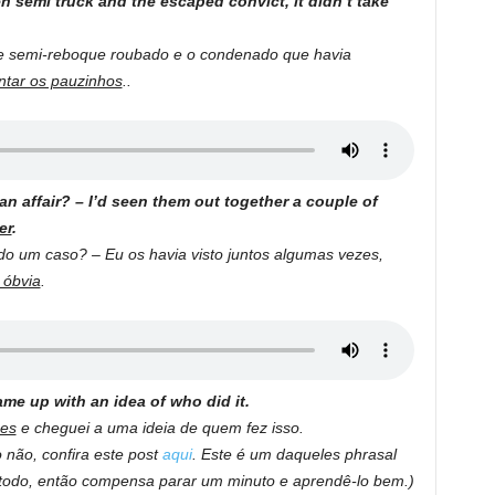
n semi truck and the escaped convict, it didn’t take
de semi-reboque roubado e o condenado que havia
ntar os pauzinhos
..
 affair? – I’d seen them out together a couple of
er
.
o um caso? – Eu os havia visto juntos algumas vezes,
 óbvia
.
me up with an idea of who did it.
ões
e cheguei a uma ideia de quem fez isso.
não, confira este post
aqui
. Este é um daqueles phrasal
 todo, então compensa parar um minuto e aprendê-lo bem.)