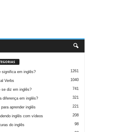
TEGORIAS
1261
 significa em inglês?
1040
al Verbs
741
se diz em inglês?
321
a diferença em inglês?
221
 para aprender inglês
208
dendo inglês com vídeos
98
turas do inglês