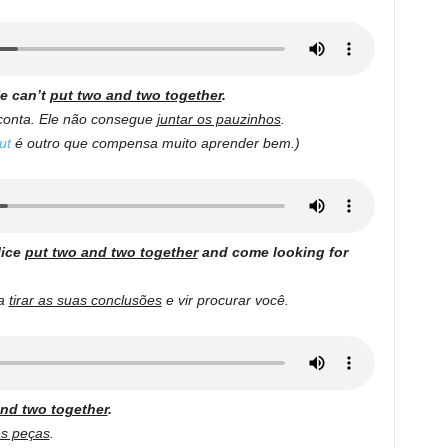
He can’t
put two and two together
.
conta. Ele não consegue
juntar os pauzinhos
.
ut
é outro que compensa muito aprender bem.)
lice
put two and two together
and come looking for
ia
tirar as suas conclusões
e vir procurar você.
nd two together
.
as peças
.