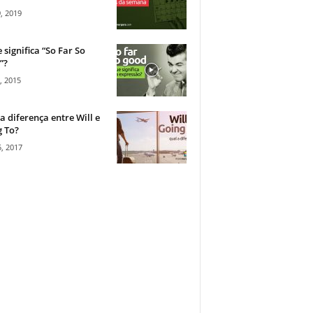
, 2019
 significa “So Far So
”?
, 2015
a diferença entre Will e
 To?
, 2017