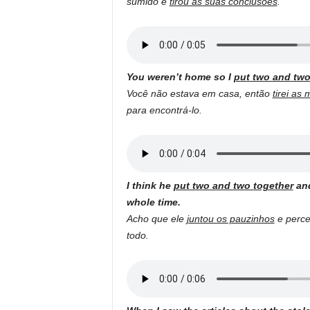
sumido e
tirou as suas conclusões
.
You weren’t home so I
put two and two
Você não estava em casa, então
tirei as
para encontrá-lo.
I think he
put two and two together
and
whole time.
Acho que ele
juntou os pauzinhos
e perce
todo.