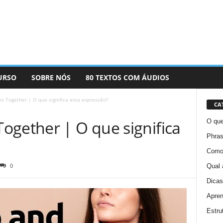
URSO
SOBRE NÓS
80 TEXTOS COM ÁUDIOS
o Together | O que significa esta expressão?
CA
ogether | O que significa
O que
Phras
Como 
0
Qual 
Dicas
Apren
Estru