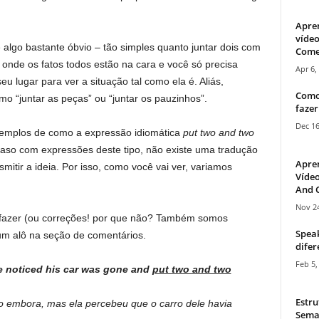
Apre
vídeo
 algo bastante óbvio – tão simples quanto juntar dois com
Come
 onde os fatos todos estão na cara e você só precisa
Apr 6,
 lugar para ver a situação tal como ela é. Aliás,
Como
 “juntar as peças” ou “juntar os pauzinhos”.
fazer
Dec 16
xemplos de como a expressão idiomática
put two and two
so com expressões deste tipo, não existe uma tradução
Apre
smitir a ideia. Por isso, como você vai ver, variamos
Vídeo
And C
Nov 24
 fazer (ou correções! por que não? Também somos
Speak
um alô na seção de comentários.
difer
Feb 5,
she noticed his car was gone and
put two and two
Estru
do embora, mas ela percebeu que o carro dele havia
Sema