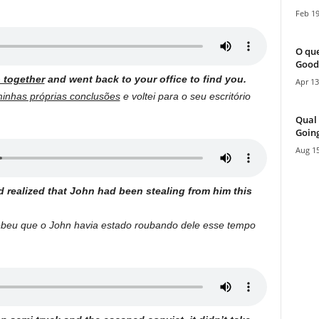
Feb 19
O que
Good
 together
and went back to your office to find you.
Apr 13
 minhas próprias conclusões
e voltei para o seu escritório
Qual 
Going
Aug 15
 realized that John had been stealing from him this
beu que o John havia estado roubando dele esse tempo