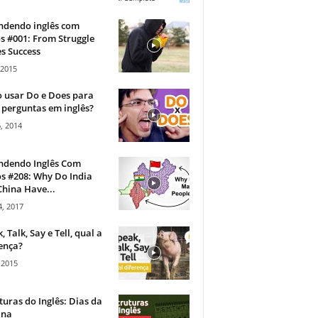
ndendo inglês com
s #001: From Struggle
s Success
 2015
 usar Do e Does para
 perguntas em inglês?
, 2014
ndendo Inglês Com
s #208: Why Do India
hina Have...
, 2017
, Talk, Say e Tell, qual a
ença?
 2015
turas do Inglês: Dias da
na