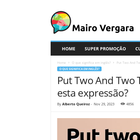
M
a
i
r
o
V
e
HOME
SUPER PROMOÇÃO
C
r
g
Home
O que significa em inglês?
Put Two And Tw
a
O QUE SIGNIFICA EM INGLÊS?
r
Put Two And Two T
a
esta expressão?
By
Alberto Queiroz
-
Nov 29, 2023
4856