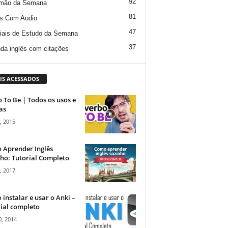
92
mão da Semana
81
s Com Audio
47
iais de Estudo da Semana
37
da inglês com citações
IS ACESSADOS
 To Be | Todos os usos e
as
, 2015
 Aprender Inglês
ho: Tutorial Completo
, 2017
instalar e usar o Anki –
ial completo
, 2014