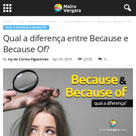
Home
Qual a diferença em inglês?
Qual a diferença entre Because e Because Of?
QUAL A DIFERENÇA EM INGLÊS?
Qual a diferença entre Because e
Because Of?
By
Ivy do Carmo Figueiredo
-
Apr 29, 2019
22725
0