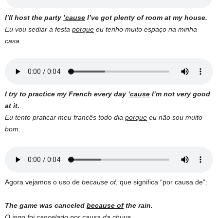
I’ll host the party
’cause
I’ve got plenty of room at my house.
Eu vou sediar a festa
porque
eu tenho muito espaço na minha
casa.
I try to practice my French every day
’cause
I’m not very good
at it.
Eu tento praticar meu francês todo dia
porque
eu não sou muito
bom.
Agora vejamos o uso de
because of
, que significa “por causa de”:
The game was canceled
because of
the rain.
O jogo foi cancelado
por causa da
chuva.