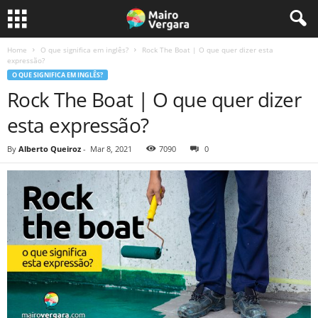
Home
O que significa em inglês?
Rock The Boat | O que quer dizer esta
expressão?
O QUE SIGNIFICA EM INGLÊS?
Rock The Boat | O que quer dizer
esta expressão?
By
Alberto Queiroz
-
Mar 8, 2021
7090
0