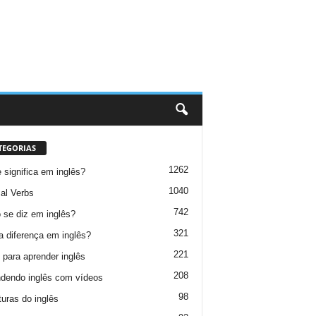
TEGORIAS
1262
 significa em inglês?
1040
al Verbs
742
se diz em inglês?
321
a diferença em inglês?
221
 para aprender inglês
208
dendo inglês com vídeos
98
turas do inglês