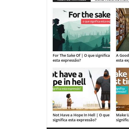
For The Sake Of | O que significa
A Good 
esta expressão?
esta e
Not Have a Hope In Hell | O que
Make U
significa esta expressão?
signifi