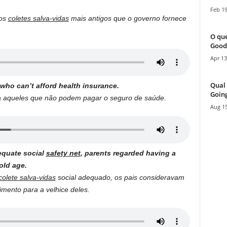
Feb 19
dos
coletes salva-vidas
mais antigos que o governo fornece
O que
Good
Apr 13
Qual 
who can’t afford health insurance.
Going
 aqueles que não podem pagar o seguro de saúde.
Aug 15
equate social
safety net
, parents regarded having a
old age.
colete salva-vidas
social adequado, os pais consideravam
imento para a velhice deles.