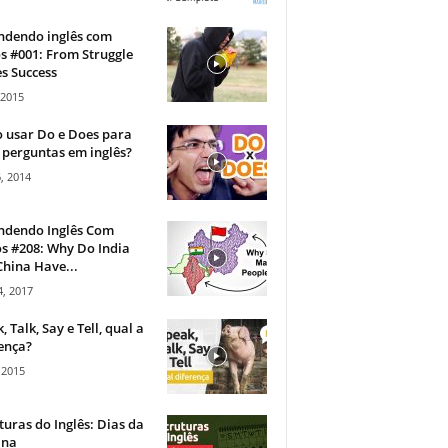
ndendo inglês com
s #001: From Struggle
s Success
 2015
 usar Do e Does para
 perguntas em inglês?
, 2014
ndendo Inglês Com
s #208: Why Do India
hina Have...
, 2017
, Talk, Say e Tell, qual a
ença?
 2015
turas do Inglês: Dias da
na