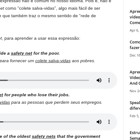
expressão não é comum no nosso idioma. Pois é, não é
net
como “colete salva-vidas”, algo mais fácil de ser
Apre
 e que também traz o mesmo sentido de “rede de
vídeo
Come
Apr 6,
t
, para aprender a usar essa expressão:
Como
fazer
ide a
safety net
for the poor.
Dec 16
o para fornecer um
colete salva-vidas
aos pobres.
Apre
Vídeo
And C
Nov 24
et
for people who lose their jobs.
Speak
-vidas
para as pessoas que perdem seus empregos.
difer
Feb 5,
Estru
e of the oldest
safety nets
that the government
Sema