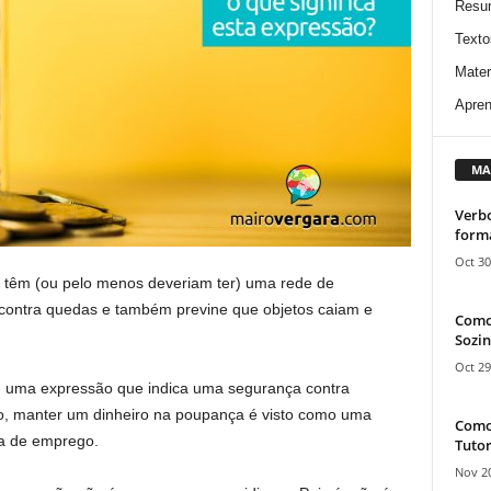
Resu
Texto
Mater
Apren
MA
Verbo
form
Oct 30
 têm (ou pelo menos deveriam ter) uma rede de
contra quedas e também previne que objetos caiam e
Como
Sozin
Oct 29
ou uma expressão que indica uma segurança contra
o, manter um dinheiro na poupança é visto como uma
Como 
da de emprego.
Tutor
Nov 20