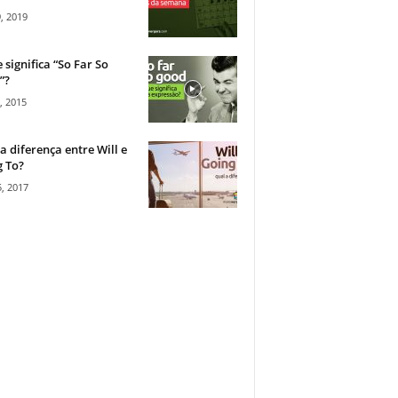
, 2019
 significa “So Far So
”?
, 2015
a diferença entre Will e
 To?
, 2017