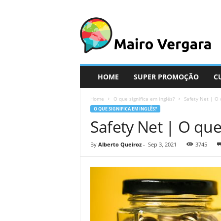
M
a
i
r
o
V
e
HOME
SUPER PROMOÇÃO
C
r
g
Home
O que significa em inglês?
Safety Net | O 
a
O QUE SIGNIFICA EM INGLÊS?
r
Safety Net | O que
a
By
Alberto Queiroz
-
Sep 3, 2021
3745