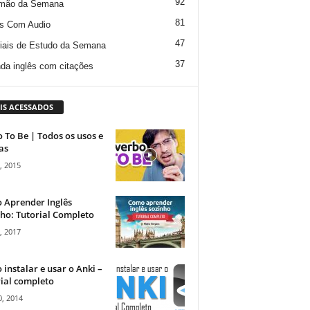
92
mão da Semana
81
s Com Audio
47
iais de Estudo da Semana
37
da inglês com citações
IS ACESSADOS
 To Be | Todos os usos e
as
, 2015
 Aprender Inglês
ho: Tutorial Completo
, 2017
instalar e usar o Anki –
ial completo
, 2014