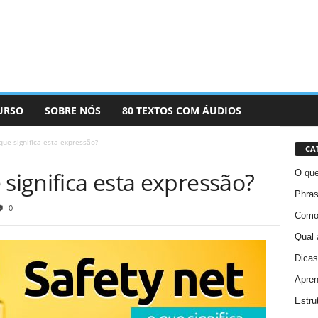
URSO
SOBRE NÓS
80 TEXTOS COM ÁUDIOS
que significa esta expressão?
CA
 significa esta expressão?
O que
Phras
0
Como 
Qual 
Dicas
Apren
Estru