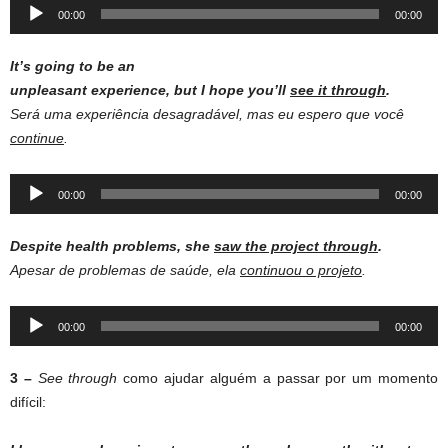
Audio
00:00
00:00
Player
It’s going to be an
unpleasant experience, but I hope you’ll
see it through
.
Será uma experiência desagradável, mas eu espero que você
continue
.
Audio
00:00
00:00
Player
Despite health problems, she
saw the project through
.
Apesar de problemas de saúde, ela
continuou o projeto
.
Audio
00:00
00:00
Player
3 –
See through
como ajudar alguém a passar por um momento
difícil: