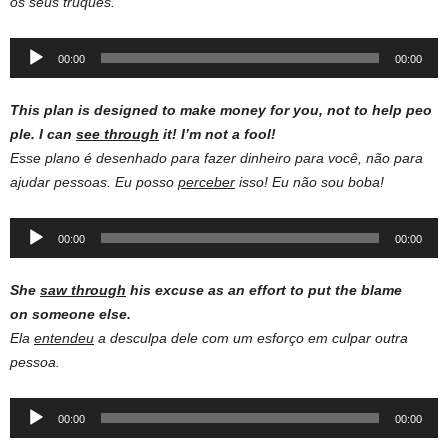
os seus truques.
Audio
00:00
00:00
Player
This plan is designed to make money for you, not to help peo
ple. I can
see through
it! I’m not a fool!
Esse plano é desenhado para fazer dinheiro para você, não para
ajudar pessoas. Eu posso
perceber
isso! Eu não sou boba!
Audio
00:00
00:00
Player
She
saw through
his excuse as an effort to put the blame
on someone else.
Ela
entendeu
a desculpa dele com um esforço em culpar outra
pessoa.
Audio
00:00
00:00
Player