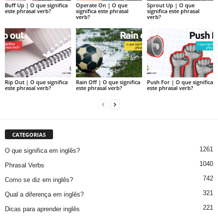
Buff Up | O que significa
Operate On | O que
Sprout Up | O que
este phrasal verb?
significa este phrasal
significa este phrasal
verb?
verb?
Rip Out | O que significa
Rain Off | O que significa
Push For | O que significa
este phrasal verb?
este phrasal verb?
este phrasal verb?
CATEGORIAS
1261
O que significa em inglês?
1040
Phrasal Verbs
742
Como se diz em inglês?
321
Qual a diferença em inglês?
221
Dicas para aprender inglês