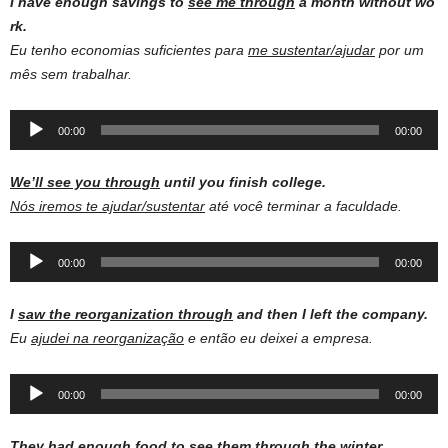
I have enough savings to
see me through
a month without wo
rk.
Eu tenho economias suficientes para
me sustentar/ajudar
por um
mês sem trabalhar.
Audio
00:00
00:00
Player
We’ll see you through
until you finish college.
Nós iremos te ajudar/sustentar
até você terminar a faculdade.
Audio
00:00
00:00
Player
I
saw the reorganization through
and then I left the company.
Eu
ajudei na reorganização
e então eu deixei a empresa.
Audio
00:00
00:00
Player
They had enough
food
to
see them through
the
winter
.