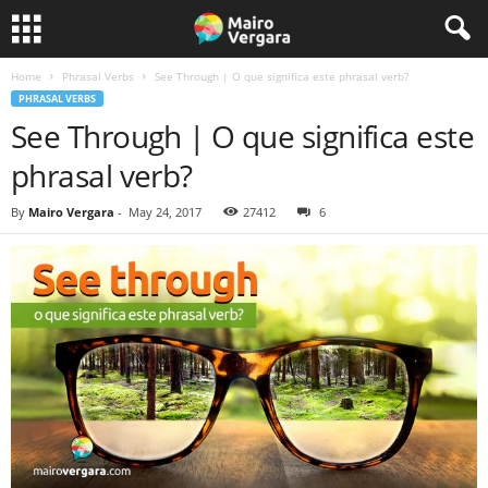
Home
Phrasal Verbs
See Through | O que significa este phrasal verb?
PHRASAL VERBS
See Through | O que significa este
phrasal verb?
By
Mairo Vergara
-
May 24, 2017
27412
6