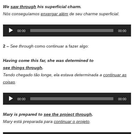
We
saw through
his superficial charm.
Nós conseguíamos
enxergar além
de seu charme superficial.
Audio
00:00
00:00
Player
2 –
See through
como continuar a fazer algo:
Having
come this
far
, she was
determined
to
see
things
through
.
Tendo chegado tão longe, ela estava determinada a
continuar as
coisas
.
Audio
00:00
00:00
Player
Mary is prepared to
see the project through
.
Mary está preparada para
continuar o projeto
.