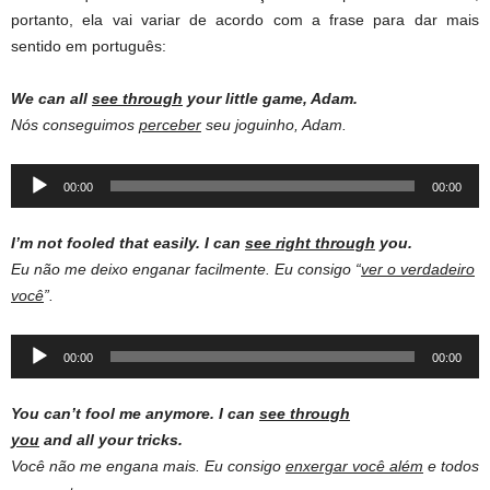
portanto, ela vai variar de acordo com a frase para dar mais
sentido em português:
We can all
see through
your
little
game
, Adam.
Nós conseguimos
perceber
seu joguinho, Adam.
Audio
00:00
00:00
Player
I’m not
fooled
that
easily
. I can
see
right
through
you.
Eu não me deixo enganar facilmente. Eu consigo “
ver o verdadeiro
você
”.
Audio
00:00
00:00
Player
You can’t fool me anymore. I can
see through
you
and all your tricks.
Você não me engana mais. Eu consigo
enxergar você além
e todos