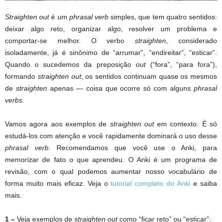
Straighten out
é um
phrasal verb
simples, que tem quatro sentidos:
deixar algo reto, organizar algo, resolver um problema e
comportar-se melhor. O verbo
straighten
, considerado
isoladamente, já é sinônimo de “arrumar”, “endireitar”, “esticar”.
Quando o sucedemos da preposição
out
(“fora”, “para fora”),
formando
straighten out
, os sentidos continuam quase os mesmos
de
straighten
apenas — coisa que ocorre só com alguns
phrasal
verbs.
Vamos agora aos exemplos de
straighten out
em contexto. É só
estudá-los com atenção e você rapidamente dominará o uso desse
phrasal verb
. Recomendamos que você use o Anki, para
memorizar de fato o que aprendeu. O Anki é um programa de
revisão, com o qual podemos aumentar nosso vocabulário de
forma muito mais eficaz. Veja o
tutorial completo do Anki
e saiba
mais.
1 –
Veja exemplos de
straighten out
como “ficar reto” ou “esticar”: