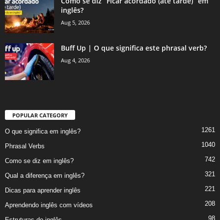
Como se diz “Ficar acordado (até tarde)” em
inglês?
Aug 5, 2026
Buff Up | O que significa este phrasal verb?
Aug 4, 2026
POPULAR CATEGORY
1261
O que significa em inglês?
1040
Phrasal Verbs
742
Como se diz em inglês?
321
Qual a diferença em inglês?
221
Dicas para aprender inglês
208
Aprendendo inglês com vídeos
98
Estruturas do inglês