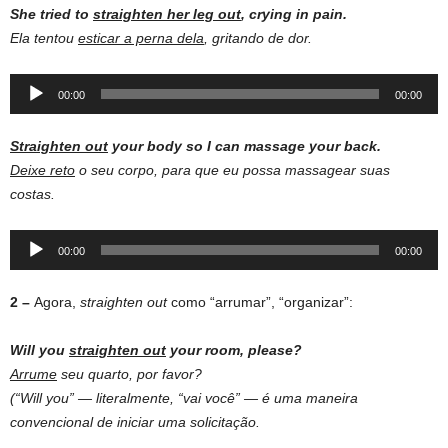
She tried to
straighten her leg out
, crying in pain.
Ela tentou
esticar a perna dela
, gritando de dor.
Audio
00:00
00:00
Player
Straighten out
your body so I can massage your back.
Deixe reto
o seu corpo, para que eu possa massagear suas
costas.
Audio
00:00
00:00
Player
2 –
Agora,
straighten out
como “arrumar”, “organizar”:
Will you
straighten out
your room, please?
Arrume
seu quarto, por favor?
(“Will you” — literalmente, “vai você” — é uma maneira
convencional de iniciar uma solicitação.