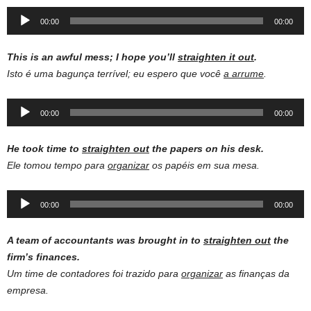
Audio
00:00
00:00
Player
This is an awful mess; I hope you’ll
straighten it out
.
Isto é uma bagunça terrível; eu espero que você
a arrume
.
Audio
00:00
00:00
Player
He took time to
straighten out
the papers on his desk.
Ele tomou tempo para
organizar
os papéis em sua mesa.
Audio
00:00
00:00
Player
A team of accountants was brought in to
straighten out
the
firm’s finances.
Um time de contadores foi trazido para
organizar
as finanças da
empresa.