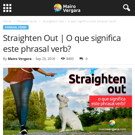
Home
Phrasal Verbs
Straighten Out | O que significa este phrasal verb?
PHRASAL VERBS
Straighten Out | O que significa
este phrasal verb?
By
Mairo Vergara
-
Sep 25, 2018
8493
0