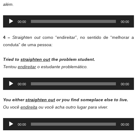
além.
Audio
00:00
00:00
Player
4 –
Straighten out
como “endireitar”, no sentido de “melhorar a
conduta” de uma pessoa:
Tried to
straighten out
the problem student.
Tentou
endireitar
o estudante problemático.
Audio
00:00
00:00
Player
You either
straighten out
or you find someplace else to live.
Ou você
endireita
ou você acha outro lugar para viver.
Audio
00:00
00:00
Player