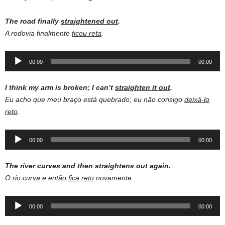
The road finally
straightened out
.
A rodovia finalmente
ficou reta
.
Audio
00:00
00:00
Player
I think my arm is broken; I can’t
straighten it out
.
Eu acho que meu braço está quebrado; eu não consigo
deixá-lo
reto
.
Audio
00:00
00:00
Player
The river curves and then
straightens out
again.
O rio curva e então
fica reto
novamente.
Audio
00:00
00:00
Player