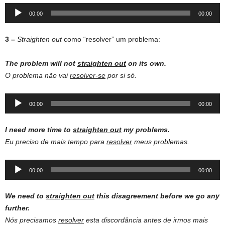
Audio
00:00
00:00
Player
3 –
Straighten out
como “resolver” um problema:
The problem will not
straighten out
on its own.
O problema não vai
resolver-se
por si só.
Audio
00:00
00:00
Player
I need more time to
straighten out
my problems.
Eu preciso de mais tempo para
resolver
meus problemas.
Audio
00:00
00:00
Player
We need to
straighten out
this disagreement before we go any
further.
Nós precisamos
resolver
esta discordância antes de irmos mais