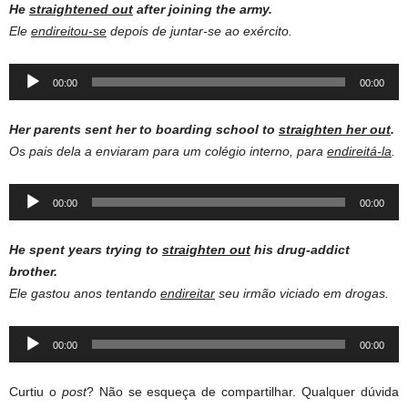
He
straightened out
after joining the army.
Ele
endireitou-se
depois de juntar-se ao exército.
Audio
00:00
00:00
Player
Her parents sent her to boarding school to
straighten her out
.
Os pais dela a enviaram para um colégio interno, para
endireitá-la
.
Audio
00:00
00:00
Player
He spent years trying to
straighten out
his drug-addict
brother.
Ele gastou anos tentando
endireitar
seu irmão viciado em drogas.
Audio
00:00
00:00
Player
Curtiu o
post
? Não se esqueça de compartilhar. Qualquer dúvida