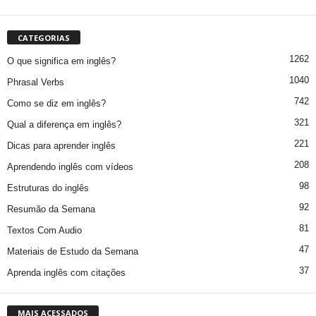
CATEGORIAS
1262
O que significa em inglês?
1040
Phrasal Verbs
742
Como se diz em inglês?
321
Qual a diferença em inglês?
221
Dicas para aprender inglês
208
Aprendendo inglês com vídeos
98
Estruturas do inglês
92
Resumão da Semana
81
Textos Com Audio
47
Materiais de Estudo da Semana
37
Aprenda inglês com citações
MAIS ACESSADOS