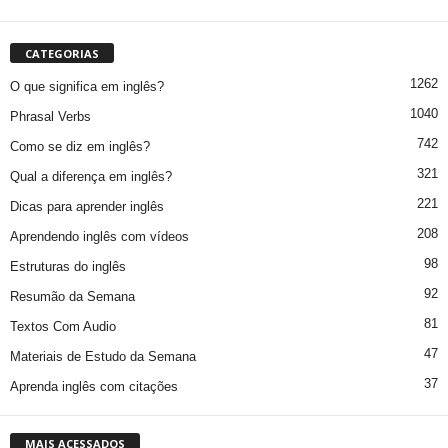
CATEGORIAS
1262
O que significa em inglês?
1040
Phrasal Verbs
742
Como se diz em inglês?
321
Qual a diferença em inglês?
221
Dicas para aprender inglês
208
Aprendendo inglês com vídeos
98
Estruturas do inglês
92
Resumão da Semana
81
Textos Com Audio
47
Materiais de Estudo da Semana
37
Aprenda inglês com citações
MAIS ACESSADOS