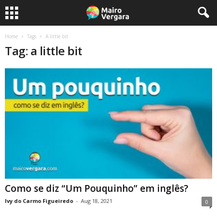
Home
Tags
A little bit
Tag: a little bit
Como se diz “Um Pouquinho” em inglês?
Ivy do Carmo Figueiredo
-
Aug 18, 2021
0