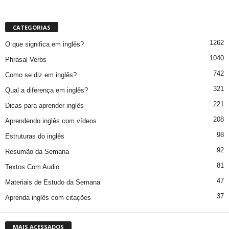
CATEGORIAS
1262
O que significa em inglês?
1040
Phrasal Verbs
742
Como se diz em inglês?
321
Qual a diferença em inglês?
221
Dicas para aprender inglês
208
Aprendendo inglês com vídeos
98
Estruturas do inglês
92
Resumão da Semana
81
Textos Com Audio
47
Materiais de Estudo da Semana
37
Aprenda inglês com citações
MAIS ACESSADOS