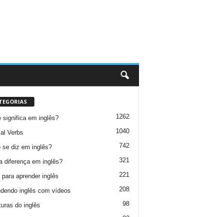
TEGORIAS
1262
 significa em inglês?
1040
al Verbs
742
se diz em inglês?
321
a diferença em inglês?
221
 para aprender inglês
208
dendo inglês com vídeos
98
turas do inglês