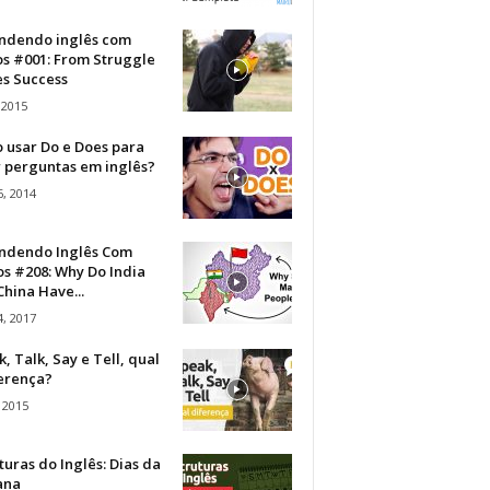
ndendo inglês com
os #001: From Struggle
s Success
 2015
 usar Do e Does para
r perguntas em inglês?
, 2014
ndendo Inglês Com
s #208: Why Do India
hina Have...
, 2017
, Talk, Say e Tell, qual
ferença?
 2015
turas do Inglês: Dias da
ana