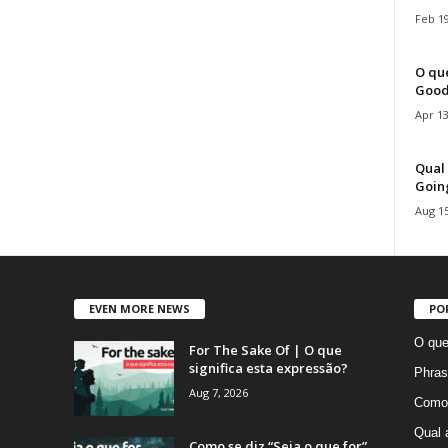
Feb 19
O que
Good
Apr 13
Qual 
Goin
Aug 15
EVEN MORE NEWS
PO
O que
For The Sake Of | O que
significa esta expressão?
Phras
Aug 7, 2026
Como 
Qual 
Como se diz “Seja o que for”