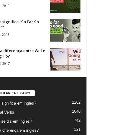
, 2019
 significa “So Far So
”?
, 2015
a diferença entre Will e
g To?
, 2017
PULAR CATEGORY
1262
 significa em inglês?
1040
al Verbs
742
se diz em inglês?
321
a diferença em inglês?