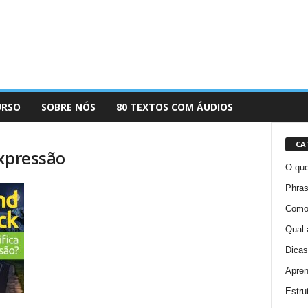
URSO
SOBRE NÓS
80 TEXTOS COM ÁUDIOS
CA
expressão
O que
Phras
Como 
Qual 
Dicas
Apren
Estru