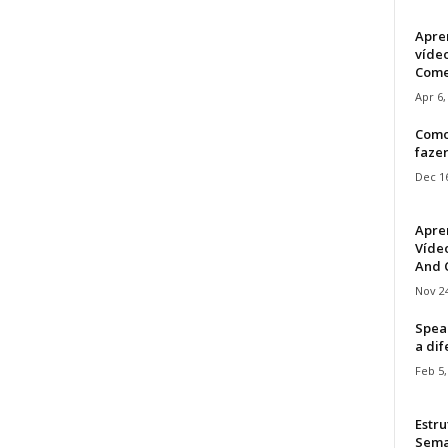
Apre
víde
Come
Apr 6,
Como
faze
Dec 16
Apre
Vídeo
And C
Nov 24
Speak
a di
Feb 5,
Estru
Sem