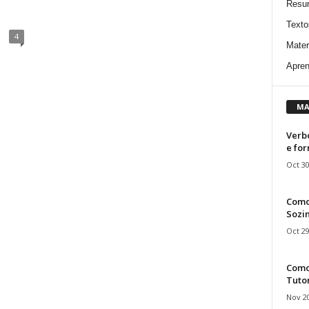
Resu
Texto
4
Mater
Apren
MA
Verbo
e fo
Oct 30
Como
Sozin
Oct 29
Como 
Tuto
Nov 20