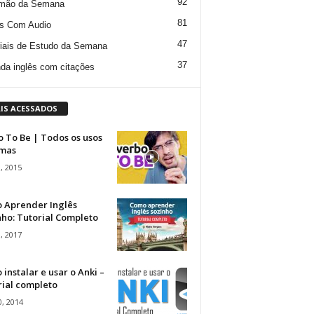
92
mão da Semana
81
s Com Audio
47
iais de Estudo da Semana
37
da inglês com citações
IS ACESSADOS
 To Be | Todos os usos
rmas
, 2015
 Aprender Inglês
ho: Tutorial Completo
, 2017
instalar e usar o Anki –
rial completo
, 2014