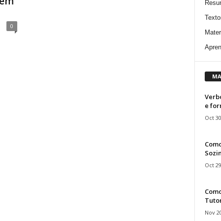
 em
Resu
Texto
0
Mater
Apren
MA
Verbo
e fo
Oct 30
Como
Sozin
Oct 29
Como 
Tuto
Nov 20