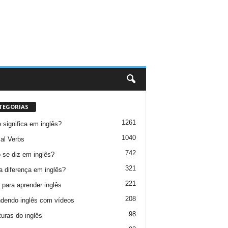
TEGORIAS
1261
 significa em inglês?
1040
al Verbs
742
se diz em inglês?
321
a diferença em inglês?
221
 para aprender inglês
208
dendo inglês com vídeos
98
turas do inglês