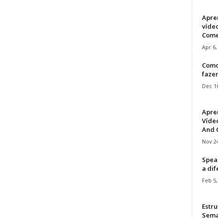
Apre
víde
Come
Apr 6,
Como
faze
Dec 16
Apre
Vídeo
And C
Nov 24
Speak
a di
Feb 5,
Estru
Sem