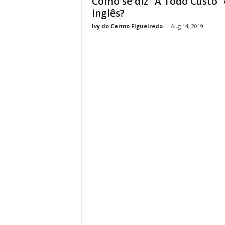
Como se diz “A Todo Custo”
inglês?
Ivy do Carmo Figueiredo
-
Aug 14, 2019