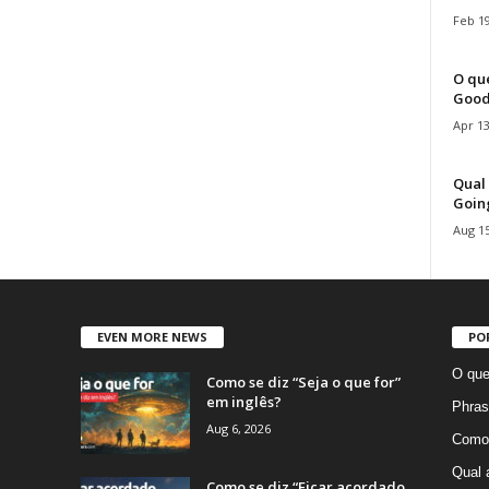
Feb 19
O que
Good
Apr 13
Qual 
Goin
Aug 15
EVEN MORE NEWS
PO
O que
Como se diz “Seja o que for”
em inglês?
Phras
Aug 6, 2026
Como 
Qual 
Como se diz “Ficar acordado