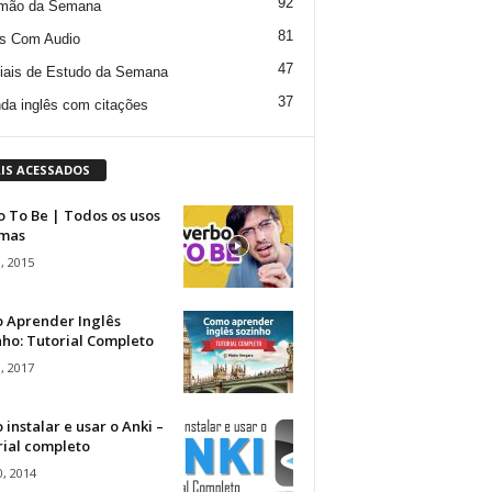
92
mão da Semana
81
s Com Audio
47
iais de Estudo da Semana
37
da inglês com citações
IS ACESSADOS
 To Be | Todos os usos
rmas
, 2015
 Aprender Inglês
ho: Tutorial Completo
, 2017
instalar e usar o Anki –
rial completo
, 2014