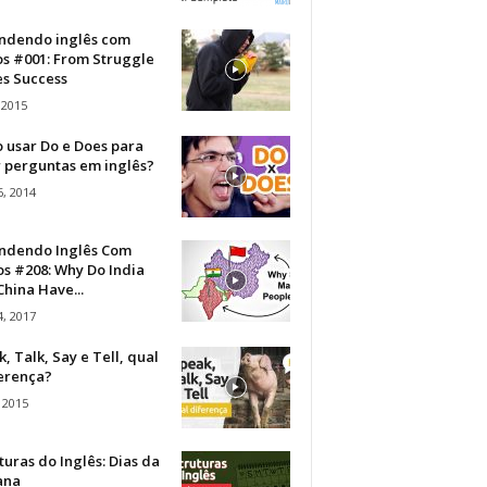
ndendo inglês com
os #001: From Struggle
s Success
 2015
 usar Do e Does para
r perguntas em inglês?
, 2014
ndendo Inglês Com
s #208: Why Do India
hina Have...
, 2017
, Talk, Say e Tell, qual
ferença?
 2015
turas do Inglês: Dias da
ana