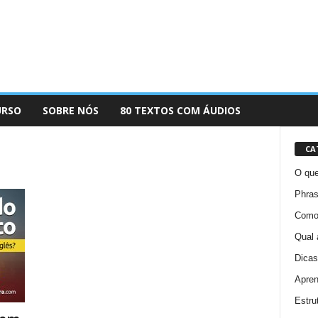
URSO
SOBRE NÓS
80 TEXTOS COM ÁUDIOS
CA
O que
Phras
Como 
Qual 
Dicas
Apren
Estru