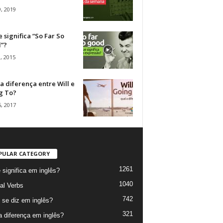
, 2019
 significa “So Far So
”?
, 2015
a diferença entre Will e
g To?
, 2017
PULAR CATEGORY
1261
 significa em inglês?
1040
al Verbs
742
se diz em inglês?
321
a diferença em inglês?