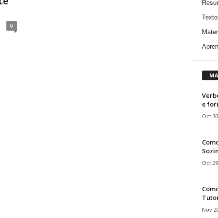
te
Resu
Texto
0
Mater
Apren
MA
Verbo
e fo
Oct 30
Como
Sozin
Oct 29
Como 
Tuto
Nov 20