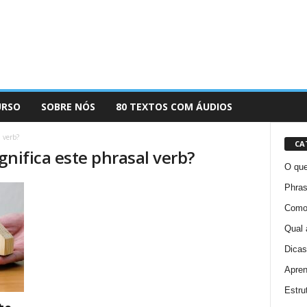
URSO
SOBRE NÓS
80 TEXTOS COM ÁUDIOS
 verb?
CA
gnifica este phrasal verb?
O que
Phras
Como 
Qual 
Dicas
Apren
Estru