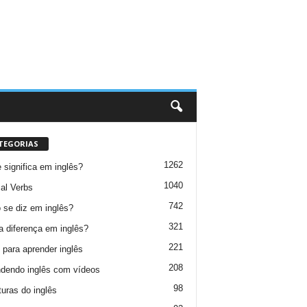
TEGORIAS
1262
 significa em inglês?
1040
al Verbs
742
se diz em inglês?
321
a diferença em inglês?
221
 para aprender inglês
208
dendo inglês com vídeos
98
turas do inglês