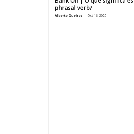
Bank On | O que significa es
phrasal verb?
Alberto Queiroz
-
Oct 16, 2020