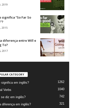
, 2019
 significa “So Far So
”?
, 2015
a diferença entre Will e
g To?
, 2017
PULAR CATEGORY
1262
 significa em inglês?
1040
al Verbs
742
se diz em inglês?
321
a diferença em inglês?