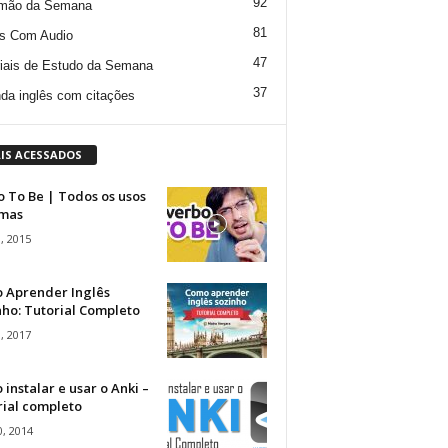
92
mão da Semana
81
s Com Audio
47
iais de Estudo da Semana
37
da inglês com citações
IS ACESSADOS
 To Be | Todos os usos
rmas
, 2015
 Aprender Inglês
ho: Tutorial Completo
, 2017
instalar e usar o Anki –
rial completo
, 2014