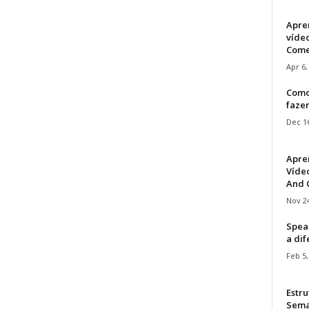
Apre
víde
Come
Apr 6,
Como
faze
Dec 16
Apre
Vídeo
And C
Nov 24
Speak
a di
Feb 5,
Estru
Sem