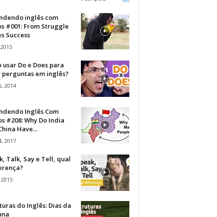
ndendo inglês com
os #001: From Struggle
s Success
 2015
 usar Do e Does para
r perguntas em inglês?
, 2014
ndendo Inglês Com
s #208: Why Do India
hina Have...
, 2017
, Talk, Say e Tell, qual
ferença?
 2015
turas do Inglês: Dias da
ana