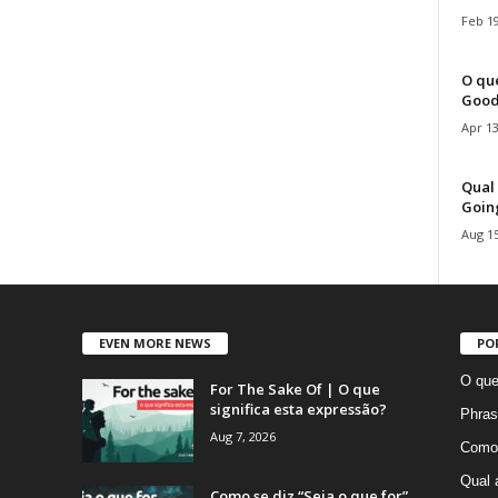
Feb 19
O que
Good
Apr 13
Qual 
Goin
Aug 15
EVEN MORE NEWS
PO
O que
For The Sake Of | O que
significa esta expressão?
Phras
Aug 7, 2026
Como 
Qual 
Como se diz “Seja o que for”