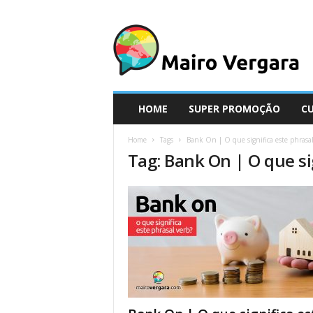
M
a
i
r
o
V
e
HOME
SUPER PROMOÇÃO
C
r
g
Home
Tags
Bank On | O que significa este phrasal
a
Tag: Bank On | O que si
r
a