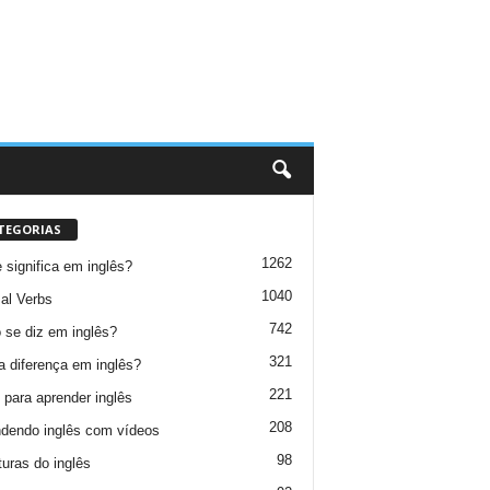
TEGORIAS
1262
 significa em inglês?
1040
al Verbs
742
se diz em inglês?
321
a diferença em inglês?
221
 para aprender inglês
208
dendo inglês com vídeos
98
turas do inglês