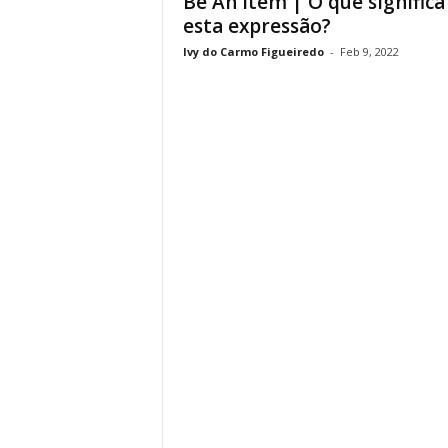
Be An Item | O que significa
esta expressão?
Ivy do Carmo Figueiredo
-
Feb 9, 2022