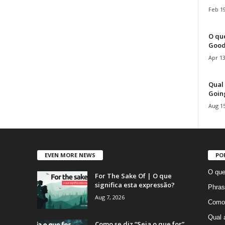
Feb 19
O que
Good
Apr 13
Qual 
Goin
Aug 15
EVEN MORE NEWS
PO
O que
For The Sake Of | O que
significa esta expressão?
Phras
Aug 7, 2026
Como 
Qual 
Como se diz “Seja o que for”