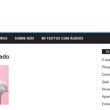
URSO
SOBRE NÓS
80 TEXTOS COM ÁUDIOS
CA
cado
O que
Phras
Como 
Qual 
Dicas
Apren
Estru