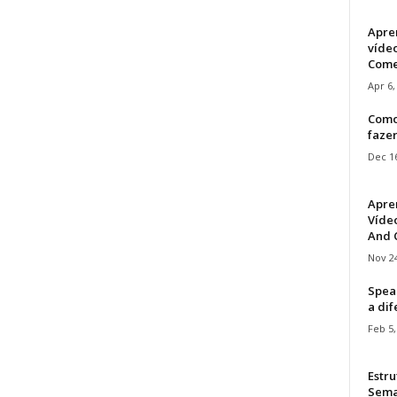
Apre
víde
Come
Apr 6,
Como
faze
Dec 16
Apre
Vídeo
And C
Nov 24
Speak
a di
Feb 5,
Estru
Sem