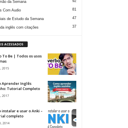
92
mão da Semana
81
s Com Audio
47
iais de Estudo da Semana
37
da inglês com citações
IS ACESSADOS
 To Be | Todos os usos
rmas
, 2015
 Aprender Inglês
ho: Tutorial Completo
, 2017
instalar e usar o Anki –
rial completo
, 2014