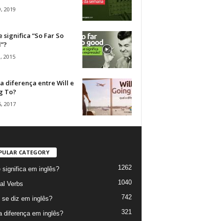
, 2019
 significa “So Far So
”?
, 2015
a diferença entre Will e
g To?
, 2017
PULAR CATEGORY
1262
 significa em inglês?
1040
al Verbs
742
se diz em inglês?
321
a diferença em inglês?