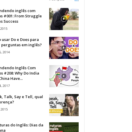
ndendo inglês com
os #001: From Struggle
s Success
 2015
 usar Do e Does para
r perguntas em inglês?
, 2014
ndendo Inglês Com
s #208: Why Do India
hina Have...
, 2017
, Talk, Say e Tell, qual
ferença?
 2015
turas do Inglês: Dias da
ana