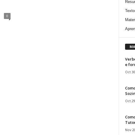
Resu
Texto
0
Mater
Apren
MA
Verbo
e fo
Oct 30
Como
Sozin
Oct 29
Como 
Tuto
Nov 20