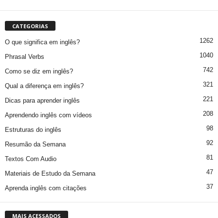
CATEGORIAS
1262
O que significa em inglês?
1040
Phrasal Verbs
742
Como se diz em inglês?
321
Qual a diferença em inglês?
221
Dicas para aprender inglês
208
Aprendendo inglês com vídeos
98
Estruturas do inglês
92
Resumão da Semana
81
Textos Com Audio
47
Materiais de Estudo da Semana
37
Aprenda inglês com citações
MAIS ACESSADOS