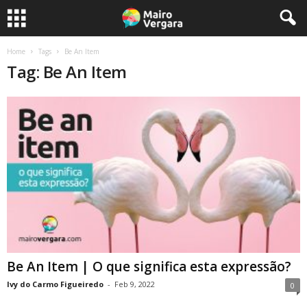
Home
Tags
Be An Item
Tag: Be An Item
Be An Item | O que significa esta expressão?
Ivy do Carmo Figueiredo
-
Feb 9, 2022
0