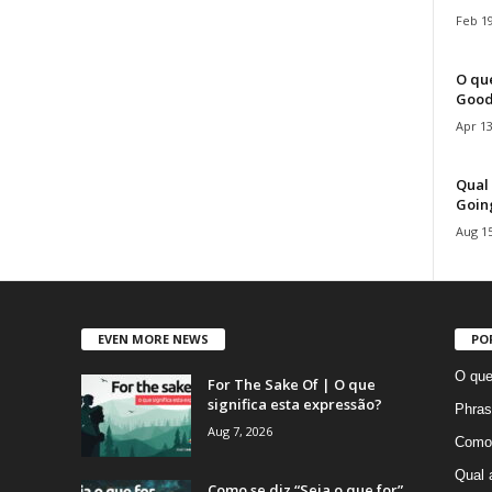
Feb 19
O que
Good
Apr 13
Qual 
Goin
Aug 15
EVEN MORE NEWS
PO
O que
For The Sake Of | O que
significa esta expressão?
Phras
Aug 7, 2026
Como 
Qual 
Como se diz “Seja o que for”