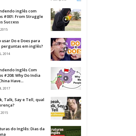
ndendo inglês com
os #001: From Struggle
s Success
 2015
 usar Do e Does para
r perguntas em inglês?
, 2014
ndendo Inglês Com
s #208: Why Do India
hina Have...
, 2017
, Talk, Say e Tell, qual
ferença?
 2015
turas do Inglês: Dias da
ana