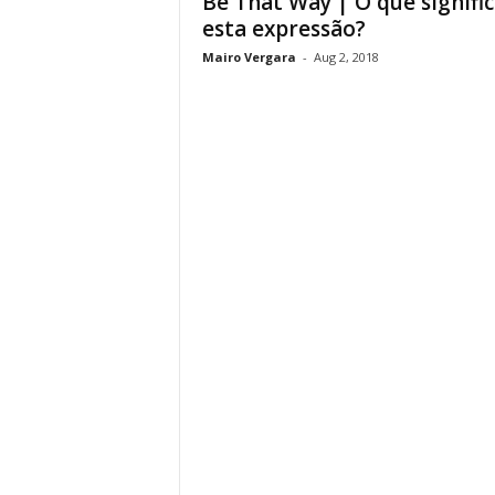
Be That Way | O que signifi
esta expressão?
Mairo Vergara
-
Aug 2, 2018