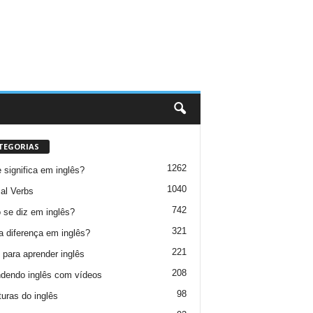
TEGORIAS
1262
 significa em inglês?
1040
al Verbs
742
se diz em inglês?
321
a diferença em inglês?
221
 para aprender inglês
208
dendo inglês com vídeos
98
turas do inglês