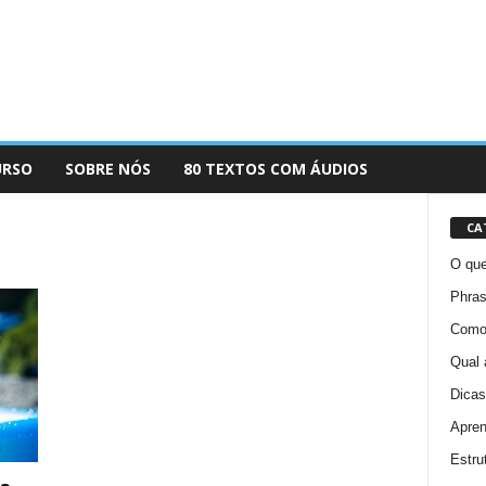
URSO
SOBRE NÓS
80 TEXTOS COM ÁUDIOS
CA
O que
Phras
Como 
Qual 
Dicas
Apren
Estru