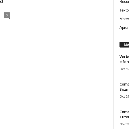
ca
Resu
Texto
0
Mater
Apren
MA
Verbo
e fo
Oct 30
Como
Sozin
Oct 29
Como 
Tuto
Nov 20