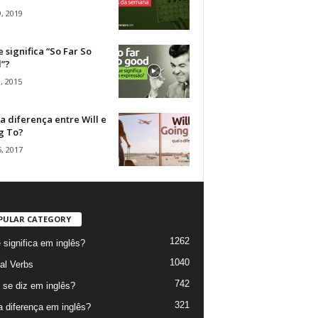
, 2019
 significa “So Far So
”?
, 2015
a diferença entre Will e
g To?
, 2017
PULAR CATEGORY
1262
 significa em inglês?
1040
al Verbs
742
se diz em inglês?
321
a diferença em inglês?