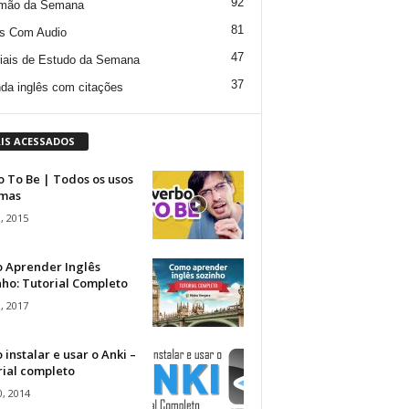
92
mão da Semana
81
s Com Audio
47
iais de Estudo da Semana
37
da inglês com citações
IS ACESSADOS
 To Be | Todos os usos
rmas
, 2015
 Aprender Inglês
ho: Tutorial Completo
, 2017
instalar e usar o Anki –
rial completo
, 2014