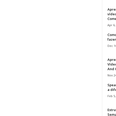
Apre
víde
Come
Apr 6,
Como
faze
Dec 16
Apre
Vídeo
And C
Nov 24
Speak
a di
Feb 5,
Estru
Sem