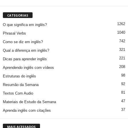
CATEGORIAS
1262
O que significa em inglês?
1040
Phrasal Verbs
742
Como se diz em inglês?
321
Qual a diferença em inglês?
221
Dicas para aprender inglês
208
Aprendendo inglês com vídeos
98
Estruturas do inglês
92
Resumão da Semana
81
Textos Com Audio
47
Materiais de Estudo da Semana
37
Aprenda inglês com citações
MAIS ACESSADOS