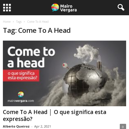
Home
Tags
Come To A Head
Tag: Come To A Head
Come To A Head │ O que significa esta
expressão?
Alberto Queiroz
-
Apr 2, 2021
0