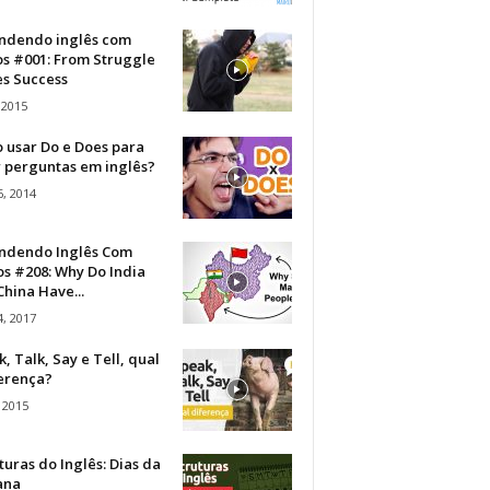
ndendo inglês com
os #001: From Struggle
s Success
 2015
 usar Do e Does para
r perguntas em inglês?
, 2014
ndendo Inglês Com
s #208: Why Do India
hina Have...
, 2017
, Talk, Say e Tell, qual
ferença?
 2015
turas do Inglês: Dias da
ana