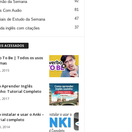
92
mão da Semana
81
s Com Audio
47
iais de Estudo da Semana
37
da inglês com citações
IS ACESSADOS
 To Be | Todos os usos
rmas
, 2015
 Aprender Inglês
ho: Tutorial Completo
, 2017
instalar e usar o Anki –
rial completo
, 2014