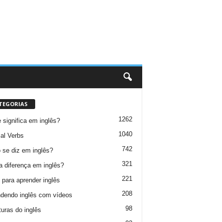
TEGORIAS
1262
 significa em inglês?
1040
al Verbs
742
se diz em inglês?
321
a diferença em inglês?
221
 para aprender inglês
208
dendo inglês com vídeos
98
turas do inglês