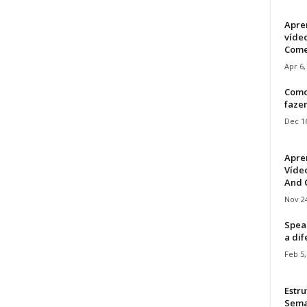
Apre
víde
Come
Apr 6,
Como
faze
Dec 16
Apre
Vídeo
And C
Nov 24
Speak
a di
Feb 5,
Estru
Sem