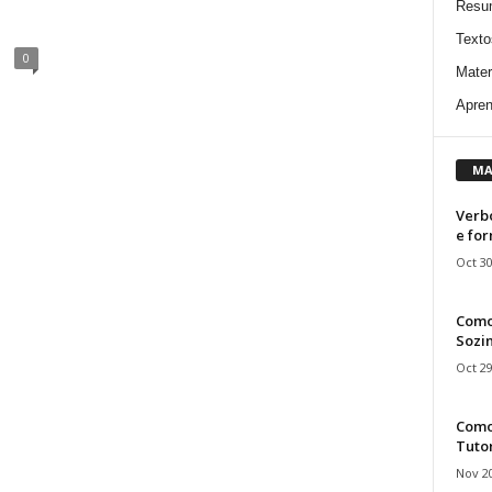
Resu
Texto
0
Mater
Apren
MA
Verbo
e fo
Oct 30
Como
Sozin
Oct 29
Como 
Tuto
Nov 20