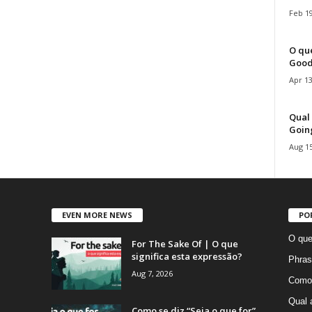
Feb 19
O que
Good
Apr 13
Qual 
Goin
Aug 15
EVEN MORE NEWS
PO
O que
For The Sake Of | O que
significa esta expressão?
Phras
Aug 7, 2026
Como 
Qual 
Como se diz “Seja o que for”