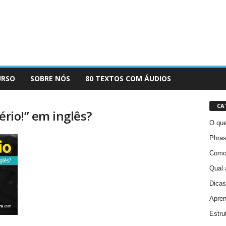
URSO
SOBRE NÓS
80 TEXTOS COM ÁUDIOS
CA
ério!” em inglês?
O que
Phras
Como 
Qual 
Dicas
Apren
Estru