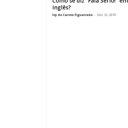
Como se diz “Fala Sério!” em
inglês?
Ivy do Carmo Figueiredo
-
Dec 12, 2019