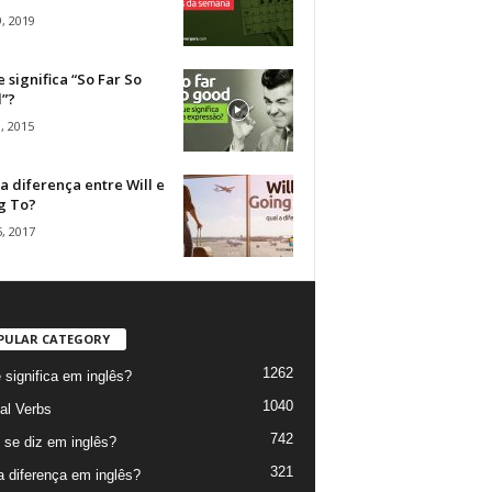
, 2019
 significa “So Far So
”?
, 2015
a diferença entre Will e
g To?
, 2017
PULAR CATEGORY
1262
 significa em inglês?
1040
al Verbs
742
se diz em inglês?
321
a diferença em inglês?