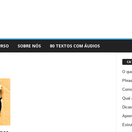
URSO
SOBRE NÓS
80 TEXTOS COM ÁUDIOS
CA
O que
Phras
Como 
Qual 
Dicas
Apren
Estru