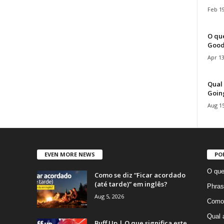
Feb 19
O que
Good
Apr 13
Qual 
Goin
Aug 15
EVEN MORE NEWS
PO
O que
Como se diz “Ficar acordado
(até tarde)” em inglês?
Phras
Aug 5, 2026
Como 
Qual 
Buff Up | O que significa este