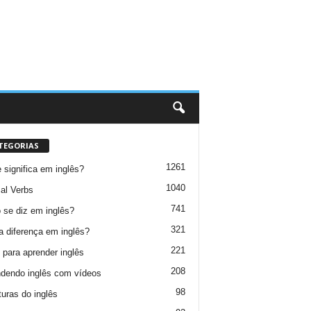
TEGORIAS
1261
 significa em inglês?
1040
al Verbs
741
se diz em inglês?
321
a diferença em inglês?
221
 para aprender inglês
208
dendo inglês com vídeos
98
turas do inglês