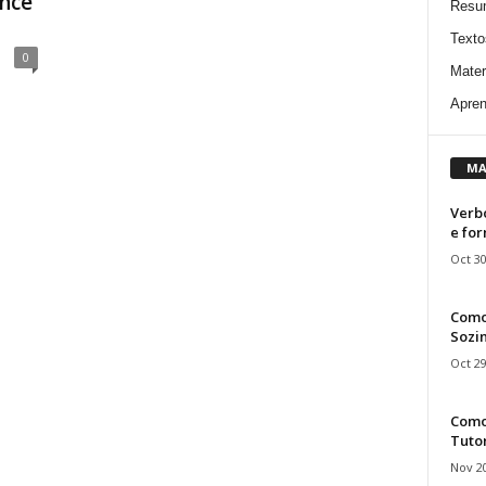
ance
Resu
Texto
0
Mater
Apren
MA
Verbo
e fo
Oct 30
Como
Sozin
Oct 29
Como 
Tuto
Nov 20