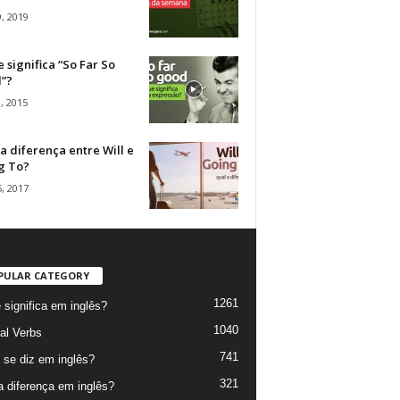
, 2019
 significa “So Far So
”?
, 2015
a diferença entre Will e
g To?
, 2017
PULAR CATEGORY
1261
 significa em inglês?
1040
al Verbs
741
se diz em inglês?
321
a diferença em inglês?