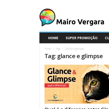
M
a
i
r
o
V
e
HOME
SUPER PROMOÇÃO
C
r
g
Home
Tags
Glance e glimpse
a
Tag: glance e glimpse
r
a