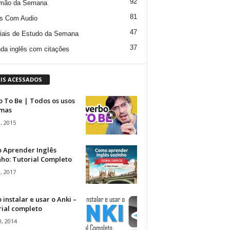
92
mão da Semana
81
s Com Audio
47
iais de Estudo da Semana
37
da inglês com citações
IS ACESSADOS
 To Be | Todos os usos
rmas
, 2015
 Aprender Inglês
ho: Tutorial Completo
, 2017
instalar e usar o Anki –
rial completo
, 2014