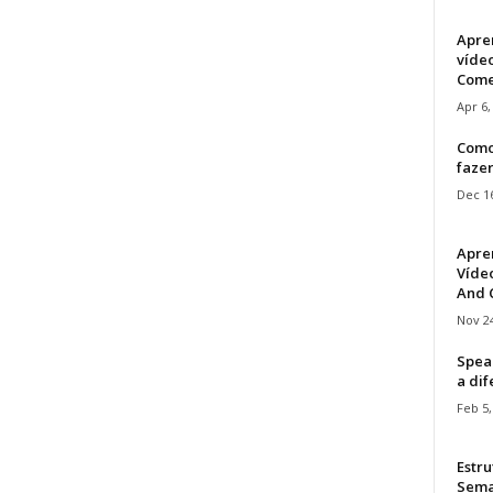
Apre
víde
Come
Apr 6,
Como
faze
Dec 16
Apre
Vídeo
And C
Nov 24
Speak
a di
Feb 5,
Estru
Sem