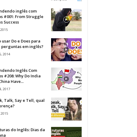
ndendo inglês com
os #001: From Struggle
s Success
 2015
 usar Do e Does para
r perguntas em inglês?
, 2014
ndendo Inglês Com
s #208: Why Do India
hina Have...
, 2017
, Talk, Say e Tell, qual
ferença?
 2015
turas do Inglês: Dias da
ana