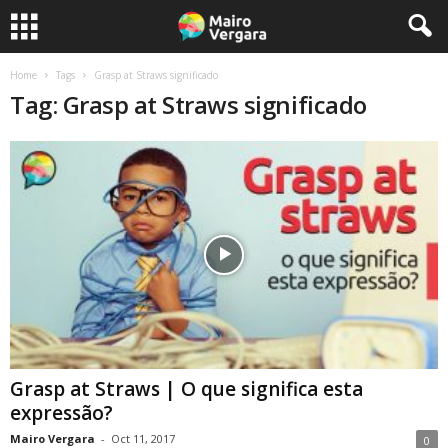
Home
Tags
Grasp at Straws significado
Tag: Grasp at Straws significado
Grasp at Straws | O que significa esta
expressão?
Mairo Vergara
-
Oct 11, 2017
0