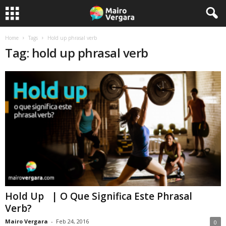
Home
Tags
Hold up phrasal verb
Tag: hold up phrasal verb
Hold Up | O Que Significa Este Phrasal
Verb?
Mairo Vergara
-
Feb 24, 2016
0