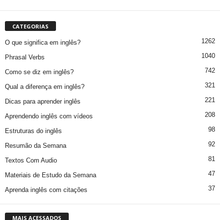
CATEGORIAS
1262
O que significa em inglês?
1040
Phrasal Verbs
742
Como se diz em inglês?
321
Qual a diferença em inglês?
221
Dicas para aprender inglês
208
Aprendendo inglês com vídeos
98
Estruturas do inglês
92
Resumão da Semana
81
Textos Com Audio
47
Materiais de Estudo da Semana
37
Aprenda inglês com citações
MAIS ACESSADOS