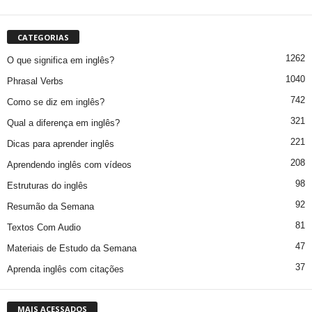
CATEGORIAS
1262
O que significa em inglês?
1040
Phrasal Verbs
742
Como se diz em inglês?
321
Qual a diferença em inglês?
221
Dicas para aprender inglês
208
Aprendendo inglês com vídeos
98
Estruturas do inglês
92
Resumão da Semana
81
Textos Com Audio
47
Materiais de Estudo da Semana
37
Aprenda inglês com citações
MAIS ACESSADOS