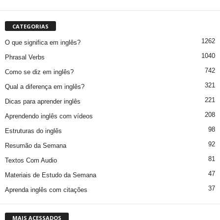
CATEGORIAS
1262
O que significa em inglês?
1040
Phrasal Verbs
742
Como se diz em inglês?
321
Qual a diferença em inglês?
221
Dicas para aprender inglês
208
Aprendendo inglês com vídeos
98
Estruturas do inglês
92
Resumão da Semana
81
Textos Com Audio
47
Materiais de Estudo da Semana
37
Aprenda inglês com citações
MAIS ACESSADOS