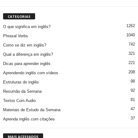
CATEGORIAS
1262
O que significa em inglês?
1040
Phrasal Verbs
742
Como se diz em inglês?
321
Qual a diferença em inglês?
221
Dicas para aprender inglês
208
Aprendendo inglês com vídeos
98
Estruturas do inglês
92
Resumão da Semana
81
Textos Com Audio
47
Materiais de Estudo da Semana
37
Aprenda inglês com citações
MAIS ACESSADOS