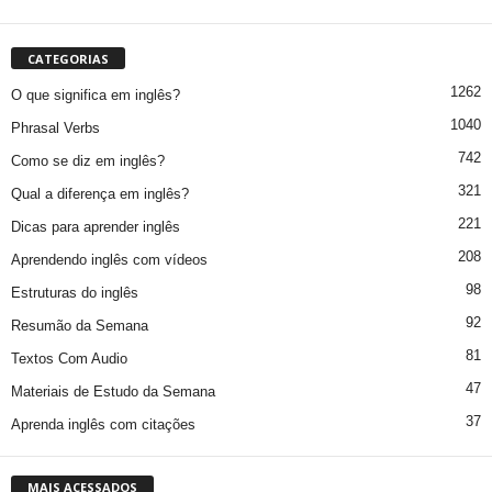
CATEGORIAS
1262
O que significa em inglês?
1040
Phrasal Verbs
742
Como se diz em inglês?
321
Qual a diferença em inglês?
221
Dicas para aprender inglês
208
Aprendendo inglês com vídeos
98
Estruturas do inglês
92
Resumão da Semana
81
Textos Com Audio
47
Materiais de Estudo da Semana
37
Aprenda inglês com citações
MAIS ACESSADOS