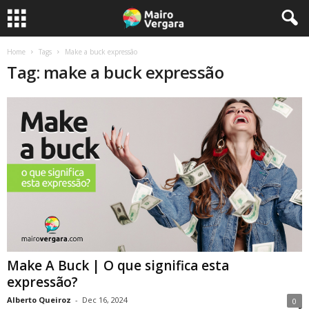
Home
Tags
Make a buck expressão
Tag: make a buck expressão
Make A Buck | O que significa esta
expressão?
Alberto Queiroz
-
Dec 16, 2024
0